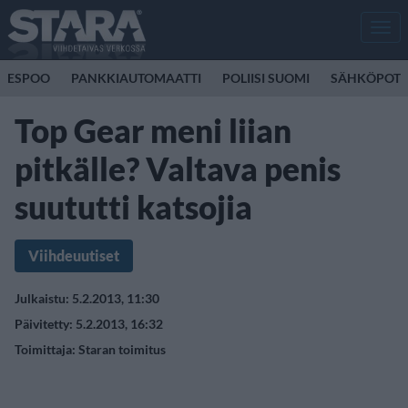
Men
ESPOO
PANKKIAUTOMAATTI
POLIISI SUOMI
SÄHKÖPOTK
Top Gear meni liian
pitkälle? Valtava penis
suututti katsojia
Viihdeuutiset
Julkaistu: 5.2.2013, 11:30
Päivitetty: 5.2.2013, 16:32
Toimittaja:
Staran toimitus