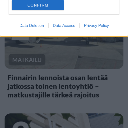
CONFIRM
2
Data Deletion
Data Access
Privacy Policy
MATKAILU
Finnairin lennoista osan lentää
jatkossa toinen lentoyhtiö –
matkustajille tärkeä rajoitus