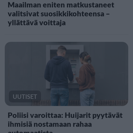
Maailman eniten matkustaneet
valitsivat suosikkikohteensa –
yllättävä voittaja
UUTISET
Poliisi varoittaa: Huijarit pyytävät
ihmisiä nostamaan rahaa
automaatista