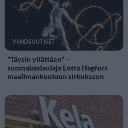
VIIHDEUUTISET
”Täysin yllättäen” –
suomalaislaulaja Lotta Hagfors
maailmankuuluun sirkukseen