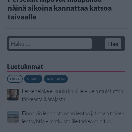
näinä aikoina kannattaa katsoa
taivaalle
Luetuimmat
PÄIVÄ
VIIKKO
KUUKAUSI
Leskeneläke ei kuulu kaikille – Kela muistuttaa
tärkeästä ikärajasta
Finnairin lennoista osan lentää jatkossa toinen
lentoyhtiö – matkustajille tärkeä rajoitus