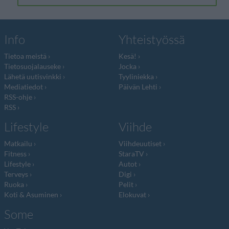
Info
Yhteistyössä
Tietoa meistä
Kesä!
Tietosuojalauseke
Jocka
Lähetä uutisvinkki
Tyyliniekka
Mediatiedot
Päivän Lehti
RSS-ohje
RSS
Lifestyle
Viihde
Matkailu
Viihdeuutiset
Fitness
StaraTV
Lifestyle
Autot
Terveys
Digi
Ruoka
Pelit
Koti & Asuminen
Elokuvat
Some