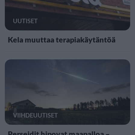
UUTISET
Kela muuttaa terapiakäytäntöä
VIIHDEUUTISET
Perseidit hipovat maapalloa –