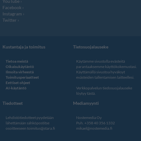
YouTube
Facebook
Instagram
Twitter
Kustantaja ja toimitus
Tietosuojalauseke
Tietoa meistä
Käytämme sivustolla evästeitä
Oikaisukäytäntö
parantaaksemme käyttökokemustasi.
Ilmoita virheestä
Käyttämällä sivustoa hyväksyt
Toimitusperiaatteet
evästeiden tallentamisen laitteellesi.
Eettiset ohjeet
AI-käytäntö
Verkkopalvelun
tiedosuojalauseke
löytyy tästä
.
Tiedotteet
Mediamyynti
Lehdistötiedotteet pyydetään
Nostemedia Oy
lähettämään sähköpostitse
Puh. +358 40 356 1332
osoitteeseen
toimitus@stara.fi
mikael@nostemedia.fi