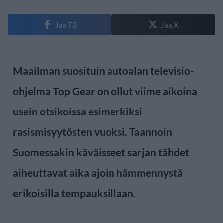
Jaa FB
Jaa X
Maailman suosituin autoalan televisio-
ohjelma Top Gear on ollut viime aikoina
usein otsikoissa esimerkiksi
rasismisyytösten vuoksi. Taannoin
Suomessakin käväisseet sarjan tähdet
aiheuttavat aika ajoin hämmennystä
erikoisilla tempauksillaan.