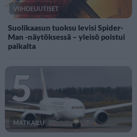
VIIHDEUUTISET
Suolikaasun tuoksu levisi Spider-
Man -näytöksessä – yleisö poistui
paikalta
5
MATKAILU