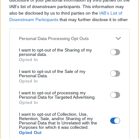
disclosure of your personal information by third parties on the
IAB’s list of downstream participants. This information may
also be disclosed by us to third parties on the
IAB’s List of
Staran luetuimmat
Downstream Participants
that may further disclose it to other
third parties.
1
Personal Data Processing Opt Outs
I want to opt-out of the Sharing of my
personal data.
Opted In
I want to opt-out of the Sale of my
Personal Data.
Opted In
UUTISET
I want to opt-out of processing my
Personal Data for Targeted Advertising.
Opted In
Leskeneläke ei kuulu kaikille –
I want to opt-out of Collection, Use,
Kela muistuttaa tärkeästä
Retention, Sale, and/or Sharing of my
Personal Data that Is Unrelated with the
ikärajasta
Purposes for which it was collected.
Opted Out