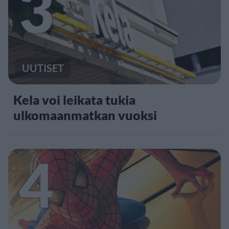
3
UUTISET
Kela voi leikata tukia
ulkomaanmatkan vuoksi
4