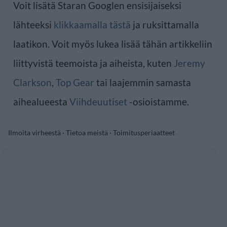
Voit lisätä Staran Googlen ensisijaiseksi
lähteeksi
klikkaamalla tästä
ja ruksittamalla
laatikon. Voit myös lukea lisää tähän artikkeliin
liittyvistä teemoista ja aiheista, kuten
Jeremy
Clarkson
,
Top Gear
tai laajemmin samasta
aihealueesta
Viihdeuutiset
-osioistamme.
Ilmoita virheestä
·
Tietoa meistä
·
Toimitusperiaatteet