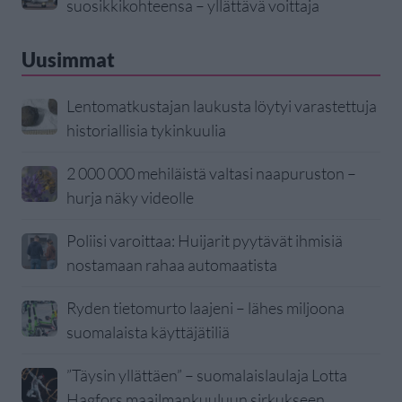
suosikkikohteensa – yllättävä voittaja
Uusimmat
Lentomatkustajan laukusta löytyi varastettuja
historiallisia tykinkuulia
2 000 000 mehiläistä valtasi naapuruston –
hurja näky videolle
Poliisi varoittaa: Huijarit pyytävät ihmisiä
nostamaan rahaa automaatista
Ryden tietomurto laajeni – lähes miljoona
suomalaista käyttäjätiliä
”Täysin yllättäen” – suomalaislaulaja Lotta
Hagfors maailmankuuluun sirkukseen