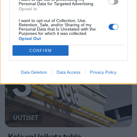
MATKAILU
Personal Data for Targeted Advertising.
Opted In
Finnairin lennoista osan lentää
I want to opt-out of Collection, Use,
Retention, Sale, and/or Sharing of my
Personal Data that Is Unrelated with the
jatkossa toinen lentoyhtiö –
Purposes for which it was collected.
matkustajille tärkeä rajoitus
Opted Out
CONFIRM
3
Data Deletion
Data Access
Privacy Policy
UUTISET
Kela voi leikata tukia