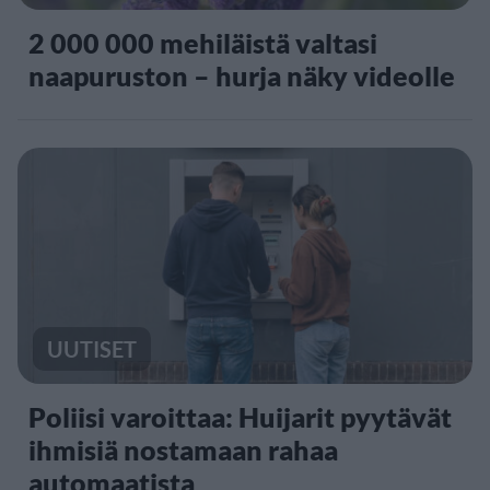
2 000 000 mehiläistä valtasi
naapuruston – hurja näky videolle
UUTISET
Poliisi varoittaa: Huijarit pyytävät
ihmisiä nostamaan rahaa
automaatista