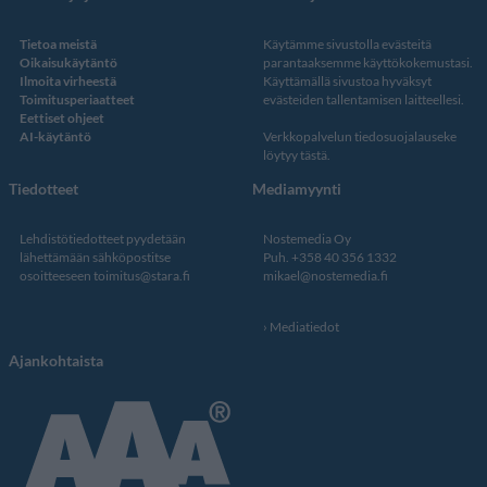
Tietoa meistä
Käytämme sivustolla evästeitä
Oikaisukäytäntö
parantaaksemme käyttökokemustasi.
Ilmoita virheestä
Käyttämällä sivustoa hyväksyt
Toimitusperiaatteet
evästeiden tallentamisen laitteellesi.
Eettiset ohjeet
AI-käytäntö
Verkkopalvelun
tiedosuojalauseke
löytyy tästä
.
Tiedotteet
Mediamyynti
Lehdistötiedotteet pyydetään
Nostemedia Oy
lähettämään sähköpostitse
Puh. +358 40 356 1332
osoitteeseen
toimitus@stara.fi
mikael@nostemedia.fi
Mediatiedot
Ajankohtaista