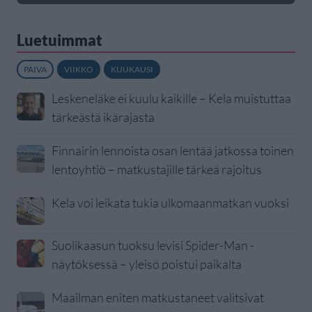
Luetuimmat
PÄIVÄ
VIIKKO
KUUKAUSI
Leskeneläke ei kuulu kaikille – Kela muistuttaa
tärkeästä ikärajasta
Finnairin lennoista osan lentää jatkossa toinen
lentoyhtiö – matkustajille tärkeä rajoitus
Kela voi leikata tukia ulkomaanmatkan vuoksi
Suolikaasun tuoksu levisi Spider-Man -
näytöksessä – yleisö poistui paikalta
Maailman eniten matkustaneet valitsivat