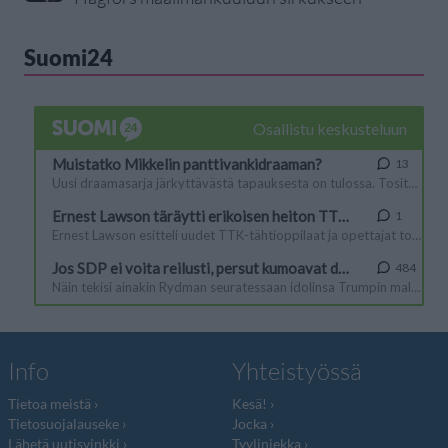
Suomi24
Info
Yhteistyössä
Tietoa meistä
Kesä!
Tietosuojalauseke
Jocka
Lähetä uutisvinkki
Tyyliniekka