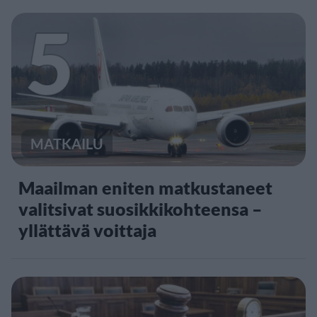
5
MATKAILU
Maailman eniten matkustaneet
valitsivat suosikkikohteensa –
yllättävä voittaja