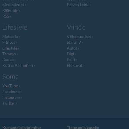
Mediatiedot
Päivän Lehti
RSS-ohje
RSS
Lifestyle
Viihde
Matkailu
Viihdeuutiset
Fitness
StaraTV
Lifestyle
Autot
Terveys
Digi
Ruoka
Pelit
Koti & Asuminen
Elokuvat
Some
YouTube
Facebook
Instagram
Twitter
Kustantaja ja toimitus
Tietosuojalauseke