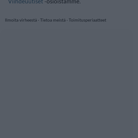
Viihdeuutiset
-osioistamme.
Ilmoita virheestä
·
Tietoa meistä
·
Toimitusperiaatteet