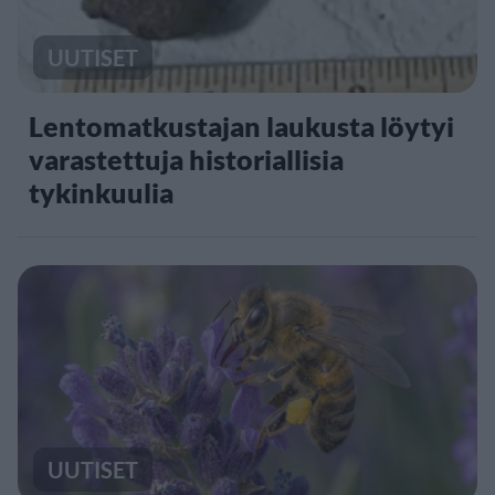
UUTISET
Lentomatkustajan laukusta löytyi
varastettuja historiallisia
tykinkuulia
UUTISET