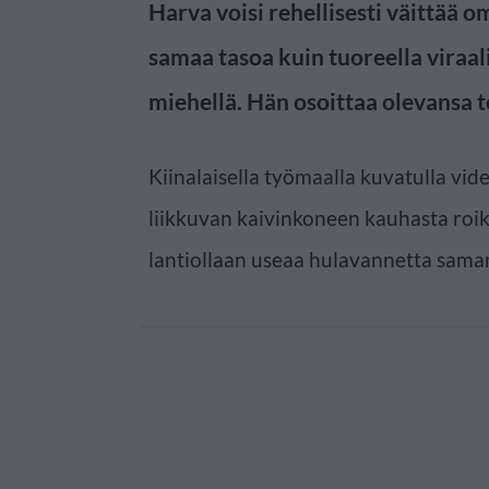
Harva voisi rehellisesti väittää
samaa tasoa kuin tuoreella viraali
miehellä. Hän osoittaa olevansa t
Kiinalaisella työmaalla kuvatulla vid
liikkuvan kaivinkoneen kauhasta roi
lantiollaan useaa hulavannetta saman