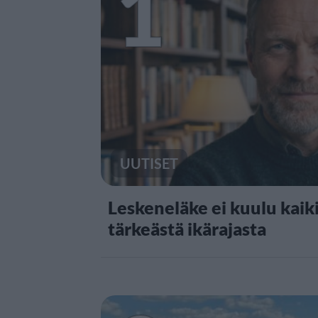
1
UUTISET
Leskeneläke ei kuulu kaiki
tärkeästä ikärajasta