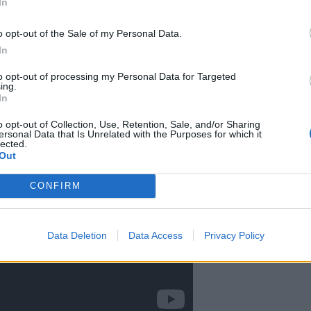
In
rvinainen näky paikallisten
o opt-out of the Sale of my Personal Data.
aan mies on ahkera fitness-
In
iiden vuoden ajan.
to opt-out of processing my Personal Data for Targeted
ing.
In
o opt-out of Collection, Use, Retention, Sale, and/or Sharing
ersonal Data that Is Unrelated with the Purposes for which it
lected.
Out
CONFIRM
Data Deletion
Data Access
Privacy Policy