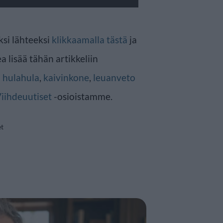
ksi lähteeksi
klikkaamalla tästä
ja
a lisää tähän artikkeliin
n
hulahula
,
kaivinkone
,
leuanveto
iihdeuutiset
-osioistamme.
et