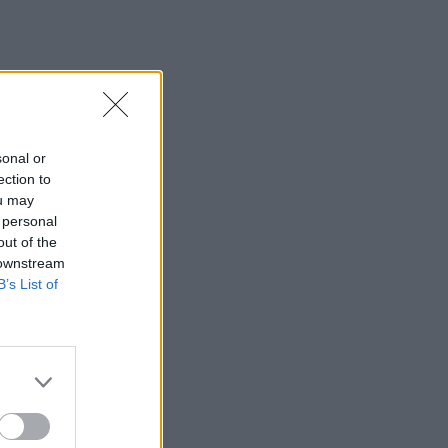
sonal or
ection to
ou may
 personal
out of the
 downstream
B’s List of