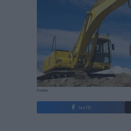
Fotolia
Jaa FB