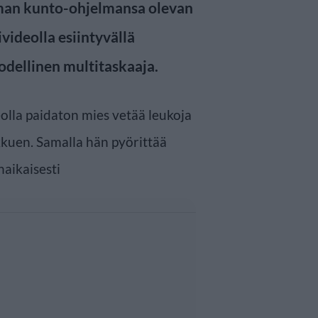
 oman kunto-ohjelmansa olevan
videolla esiintyvällä
odellinen multitaskaaja.
eolla paidaton mies vetää leukoja
kkuen. Samalla hän pyörittää
aikaisesti