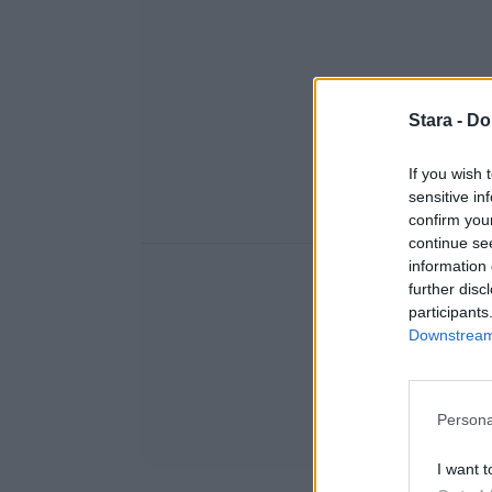
Stara -
Do
If you wish 
sensitive in
confirm you
continue se
information 
further disc
participants
Downstream 
Persona
I want t