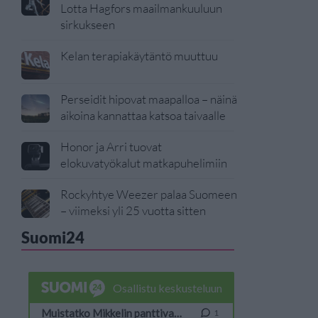
Lotta Hagfors maailmankuuluun
sirkukseen
Kelan terapiakäytäntö muuttuu
Perseidit hipovat maapalloa – näinä
aikoina kannattaa katsoa taivaalle
Honor ja Arri tuovat
elokuvatyökalut matkapuhelimiin
Rockyhtye Weezer palaa Suomeen
– viimeksi yli 25 vuotta sitten
Suomi24