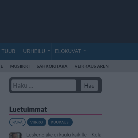
TUUBI
URHEILU
ELOKUVAT
NE
MUSIIKKI
SÄHKÖKITARA
VEIKKAUS ARENA
SYKSY
Luetuimmat
PÄIVÄ
VIIKKO
KUUKAUSI
Leskeneläke ei kuulu kaikille – Kela