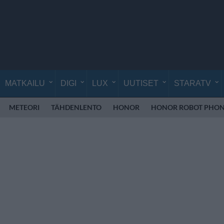
MATKAILU
DIGI
LUX
UUTISET
STARATV
METEORI
TÄHDENLENTO
HONOR
HONOR ROBOT PHO