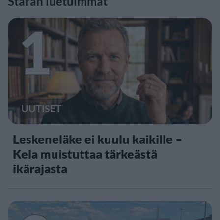
Staran luetuimmat
1
UUTISET
Leskeneläke ei kuulu kaikille –
Kela muistuttaa tärkeästä
ikärajasta