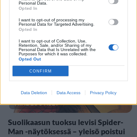
Personal Data.
Opted In
Kela voi leikata tukia
I want to opt-out of processing my
Personal Data for Targeted Advertising.
ulkomaanmatkan vuoksi
Opted In
I want to opt-out of Collection, Use,
Retention, Sale, and/or Sharing of my
5
Personal Data that Is Unrelated with the
Purposes for which it was collected.
Opted Out
CONFIRM
Data Deletion
Data Access
Privacy Policy
VIIHDEUUTISET
Suolikaasun tuoksu levisi Spider-
Man -näytöksessä – yleisö poistui