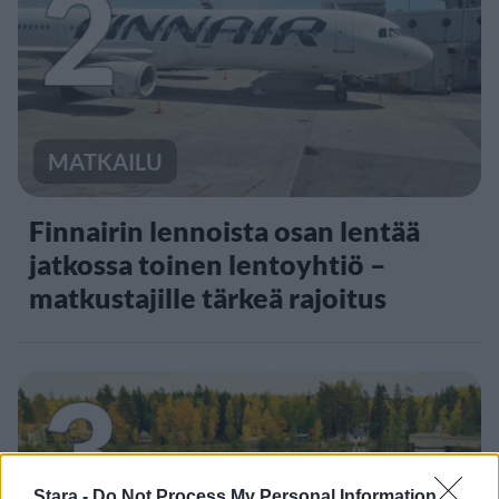
2
MATKAILU
Finnairin lennoista osan lentää
jatkossa toinen lentoyhtiö –
matkustajille tärkeä rajoitus
3
Stara -
Do Not Process My Personal Information