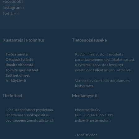
Facebook
Instagram
Twitter
Kustantaja ja toimitus
Tietosuojalauseke
Tietoa meistä
Käytämme sivustolla evästeitä
Oikaisukäytäntö
parantaaksemme käyttökokemustasi.
Ilmoita virheestä
Käyttämällä sivustoa hyväksyt
Toimitusperiaatteet
evästeiden tallentamisen laitteellesi.
Eettiset ohjeet
AI-käytäntö
Verkkopalvelun
tiedosuojalauseke
löytyy tästä
.
Tiedotteet
Mediamyynti
Lehdistötiedotteet pyydetään
Nostemedia Oy
lähettämään sähköpostitse
Puh. +358 40 356 1332
osoitteeseen
toimitus@stara.fi
mikael@nostemedia.fi
Mediatiedot