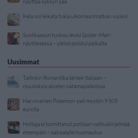
näyttää syksyn sää
Kela voi leikata tukia ulkomaanmatkan vuoksi
Suolikaasun tuoksu levisi Spider-Man -
näytöksessä – yleisö poistui paikalta
Uusimmat
Tallinkin Romantika lähtee Italiaan –
muutoksia alusten satamapaikoissa
Harvinainen Pokemon-peli myytiin 9 505
eurolla
Hoitaja ei toimittanut potilaan valituskirjelmää
eteenpäin – sairaalalle huomautus