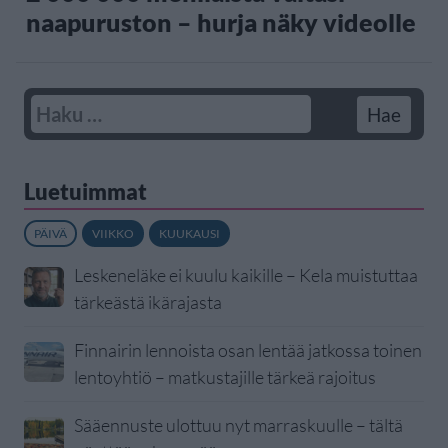
naapuruston – hurja näky videolle
Luetuimmat
PÄIVÄ
VIIKKO
KUUKAUSI
Leskeneläke ei kuulu kaikille – Kela muistuttaa
tärkeästä ikärajasta
Finnairin lennoista osan lentää jatkossa toinen
lentoyhtiö – matkustajille tärkeä rajoitus
Sääennuste ulottuu nyt marraskuulle – tältä