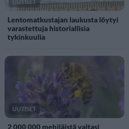
UUTISET
Lentomatkustajan laukusta löytyi
varastettuja historiallisia
tykinkuulia
UUTISET
2 000 000 mehiläistä valtasi