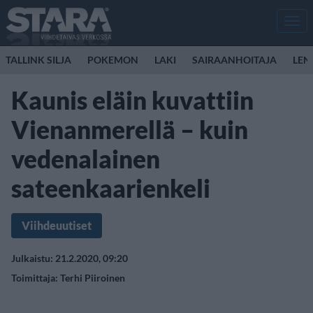
Men
TALLINK SILJA
POKEMON
LAKI
SAIRAANHOITAJA
LEN
Kaunis eläin kuvattiin
Vienanmerellä – kuin
vedenalainen
sateenkaarienkeli
Viihdeuutiset
Julkaistu: 21.2.2020, 09:20
Toimittaja:
Terhi Piiroinen