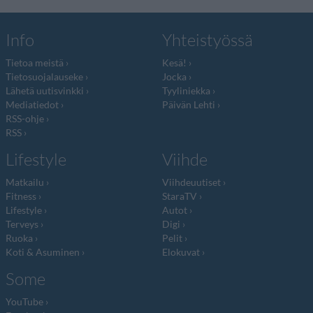
Info
Yhteistyössä
Tietoa meistä
Kesä!
Tietosuojalauseke
Jocka
Lähetä uutisvinkki
Tyyliniekka
Mediatiedot
Päivän Lehti
RSS-ohje
RSS
Lifestyle
Viihde
Matkailu
Viihdeuutiset
Fitness
StaraTV
Lifestyle
Autot
Terveys
Digi
Ruoka
Pelit
Koti & Asuminen
Elokuvat
Some
YouTube