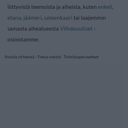
liittyvistä teemoista ja aiheista, kuten
enkeli
,
etana
,
jäämeri
,
sateenkaari
tai laajemmin
samasta aihealueesta
Viihdeuutiset
-
osioistamme.
Ilmoita virheestä
·
Tietoa meistä
·
Toimitusperiaatteet