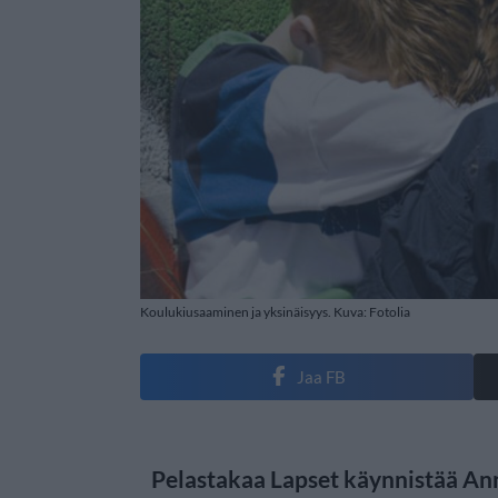
Koulukiusaaminen ja yksinäisyys. Kuva: Fotolia
Jaa FB
Pelastakaa Lapset käynnistää Ann