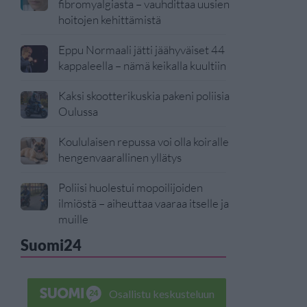
fibromyalgiasta – vauhdittaa uusien
hoitojen kehittämistä
Eppu Normaali jätti jäähyväiset 44
kappaleella – nämä keikalla kuultiin
Kaksi skootterikuskia pakeni poliisia
Oulussa
Koululaisen repussa voi olla koiralle
hengenvaarallinen yllätys
Poliisi huolestui mopoilijoiden
ilmiöstä – aiheuttaa vaaraa itselle ja
muille
Suomi24