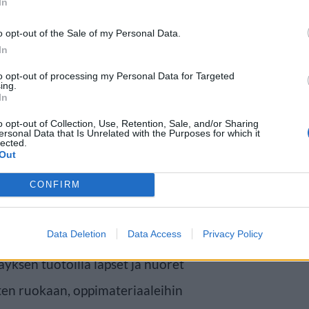
In
o opt-out of the Sale of my Personal Data.
In
to opt-out of processing my Personal Data for Targeted
ing.
In
o opt-out of Collection, Use, Retention, Sale, and/or Sharing
ersonal Data that Is Unrelated with the Purposes for which it
n lapset kantavat huolta
lected.
Out
an harrastuksensa, eikä heillä
CONFIRM
anssa vapaa-ajalla muiden
yttää.
Data Deletion
Data Access
Privacy Policy
äyksen tuotoilla lapset ja nuoret
uten ruokaan, oppimateriaaleihin