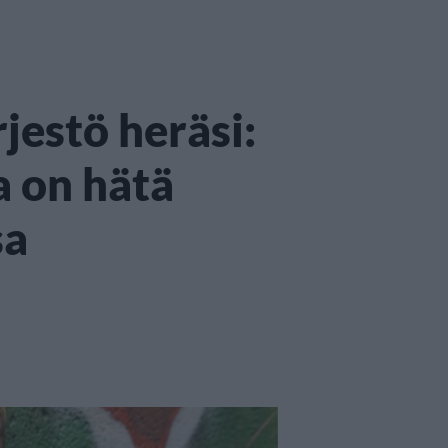
jestö heräsi:
a on hätä
sa