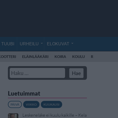
TUUBI
URHEILU
ELOKUVAT
KOOTTERI
ELÄINLÄÄKÄRI
KOIRA
KOULU
REPPU
MOP
Luetuimmat
PÄIVÄ
VIIKKO
KUUKAUSI
Leskeneläke ei kuulu kaikille – Kela