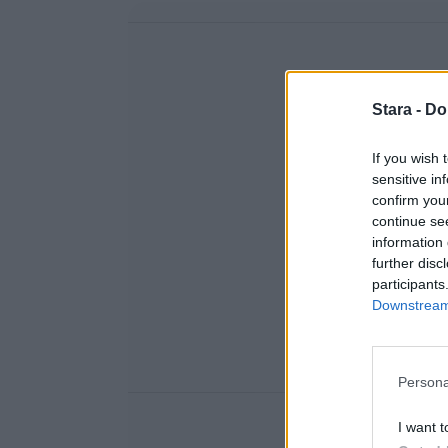
Stara -
Do
If you wish 
sensitive in
confirm you
continue se
information 
further disc
participants
Downstream 
Persona
I want t