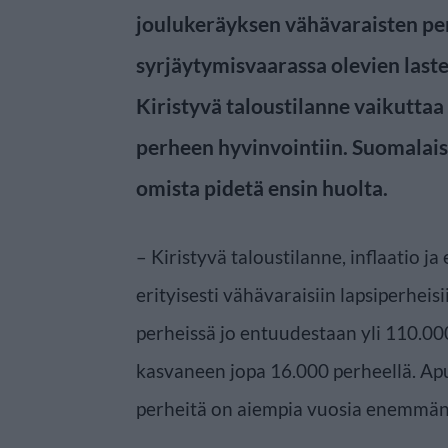
joulukeräyksen vähävaraisten per
syrjäytymisvaarassa olevien last
Kiristyvä taloustilanne vaikutt
perheen hyvinvointiin. Suomalaise
omista pidetä ensin huolta.
– Kiristyvä taloustilanne, inflaatio ja
erityisesti vähävaraisiin lapsiperheis
perheissä jo entuudestaan yli 110.00
kasvaneen jopa 16.000 perheellä. Apu
perheitä on aiempia vuosia enemmän,