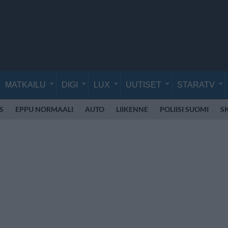
MATKAILU
DIGI
LUX
UUTISET
STARATV
S
EPPU NORMAALI
AUTO
LIIKENNE
POLIISI SUOMI
S