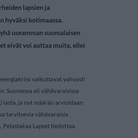
heiden lapsien ja
en hyväksi kotimaassa.
aa yhä useamman suomalaisen
t eivät voi auttaa muita, ellei
 energiakriisi vaikuttavat vahvasti
iin. Suomessa eli vähävaraisissa
0 lasta, ja nyt määrän arvioidaan
a tarvitsevia vähävaraisia
 Pelastakaa Lapset tiedottaa.