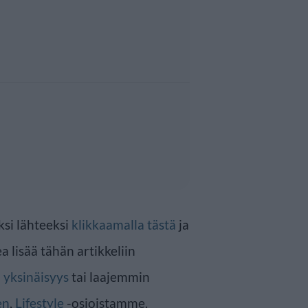
ksi lähteeksi
klikkaamalla tästä
ja
a lisää tähän artikkeliin
n
yksinäisyys
tai laajemmin
en
,
Lifestyle
-osioistamme.