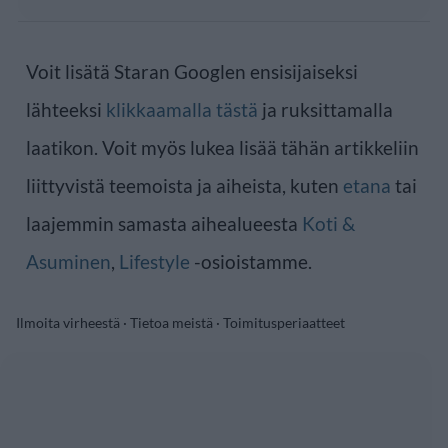
Voit lisätä Staran Googlen ensisijaiseksi
lähteeksi
klikkaamalla tästä
ja ruksittamalla
laatikon. Voit myös lukea lisää tähän artikkeliin
liittyvistä teemoista ja aiheista, kuten
etana
tai
laajemmin samasta aihealueesta
Koti &
Asuminen
,
Lifestyle
-osioistamme.
Ilmoita virheestä
·
Tietoa meistä
·
Toimitusperiaatteet