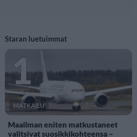
Staran luetuimmat
1
MATKAILU
Maailman eniten matkustaneet
valitsivat suosikkikohteensa –