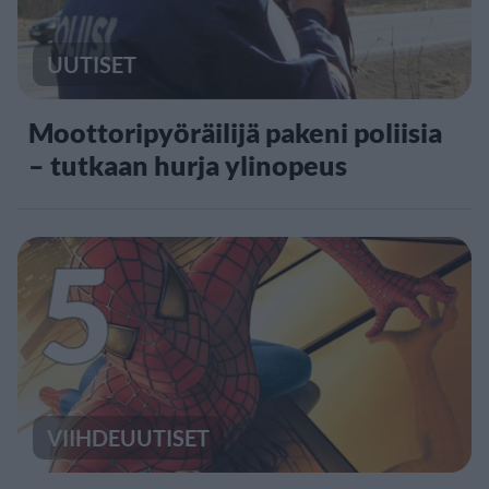
UUTISET
Moottoripyöräilijä pakeni poliisia
– tutkaan hurja ylinopeus
5
VIIHDEUUTISET