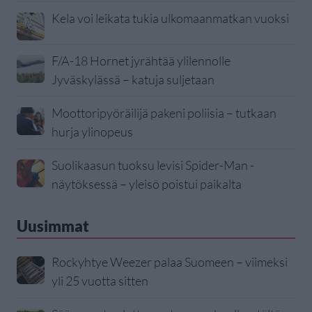
Kela voi leikata tukia ulkomaanmatkan vuoksi
F/A-18 Hornet jyrähtää ylilennolle
Jyväskylässä – katuja suljetaan
Moottoripyöräilijä pakeni poliisia – tutkaan
hurja ylinopeus
Suolikaasun tuoksu levisi Spider-Man -
näytöksessä – yleisö poistui paikalta
Uusimmat
Rockyhtye Weezer palaa Suomeen – viimeksi
yli 25 vuotta sitten