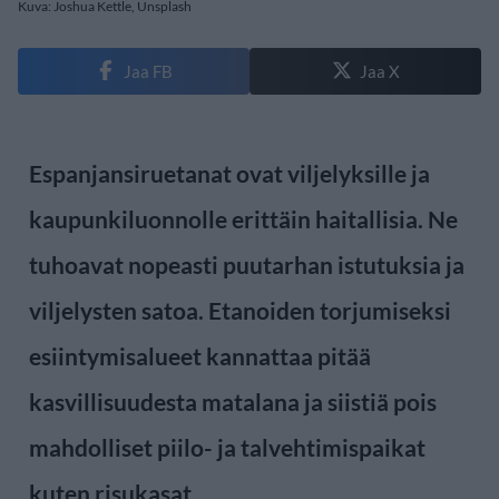
Kuva: Joshua Kettle, Unsplash
Jaa FB
Jaa X
Espanjansiruetanat ovat viljelyksille ja
kaupunkiluonnolle erittäin haitallisia. Ne
tuhoavat nopeasti puutarhan istutuksia ja
viljelysten satoa. Etanoiden torjumiseksi
esiintymisalueet kannattaa pitää
kasvillisuudesta matalana ja siistiä pois
mahdolliset piilo- ja talvehtimispaikat
kuten risukasat.