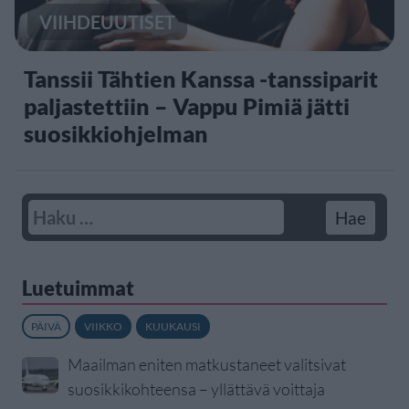
VIIHDEUUTISET
Tanssii Tähtien Kanssa -tanssiparit
paljastettiin – Vappu Pimiä jätti
suosikkiohjelman
Luetuimmat
PÄIVÄ
VIIKKO
KUUKAUSI
Maailman eniten matkustaneet valitsivat
suosikkikohteensa – yllättävä voittaja