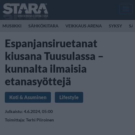
Men
MUSIIKKI
SÄHKÖKITARA
VEIKKAUS ARENA
SYKSY
SÄ
Espanjansiruetanat
kiusana Tuusulassa –
kunnalta ilmaisia
etanasyöttejä
Koti & Asuminen
Lifestyle
Julkaistu: 4.6.2024, 05:00
Toimittaja:
Terhi Piiroinen