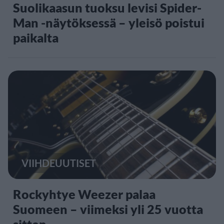
Suolikaasun tuoksu levisi Spider-
Man -näytöksessä – yleisö poistui
paikalta
VIIHDEUUTISET
Rockyhtye Weezer palaa
Suomeen – viimeksi yli 25 vuotta
sitten