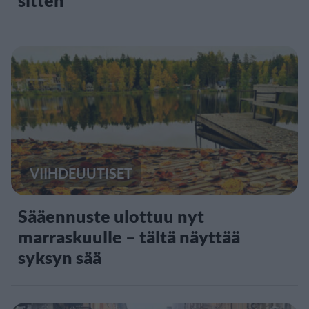
VIIHDEUUTISET
Sääennuste ulottuu nyt
marraskuulle – tältä näyttää
syksyn sää