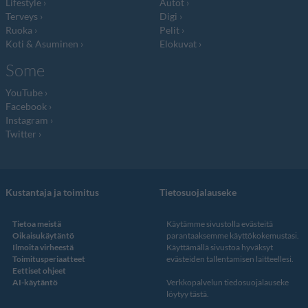
Lifestyle
Autot
Terveys
Digi
Ruoka
Pelit
Koti & Asuminen
Elokuvat
Some
YouTube
Facebook
Instagram
Twitter
Kustantaja ja toimitus
Tietosuojalauseke
Tietoa meistä
Käytämme sivustolla evästeitä
Oikaisukäytäntö
parantaaksemme käyttökokemustasi.
Ilmoita virheestä
Käyttämällä sivustoa hyväksyt
Toimitusperiaatteet
evästeiden tallentamisen laitteellesi.
Eettiset ohjeet
AI-käytäntö
Verkkopalvelun
tiedosuojalauseke
löytyy tästä
.