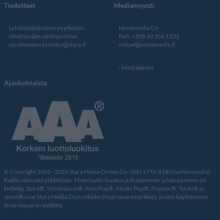
Tiedotteet
Mediamyynti
Lehdistötiedotteet pyydetään
Nostemedia Oy
lähettämään sähköpostitse
Puh. +358 40 356 1332
osoitteeseen
toimitus@stara.fi
mikael@nostemedia.fi
Mediatiedot
Ajankohtaista
© Copyright 2003 - 2026 Stara Media Online Oy. ISSN 1795-8180 (verkkomedia).
Kaikki oikeudet pidätetään. Materiaalin luvaton julkaiseminen ja lainaaminen on
kielletty. Stara®, Viihdetaivas®, Miss Pop®, Mister Pop®, Popstar®, Tuubi® ja
Jetset® ovat Stara Media Oy:n rekisteröityjä tavaramerkkejä, joiden käyttäminen
ilman lupaa on kielletty.