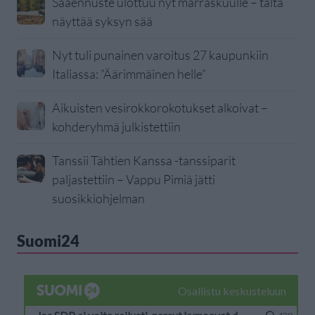
Sääennuste ulottuu nyt marraskuulle – tältä
näyttää syksyn sää
Nyt tuli punainen varoitus 27 kaupunkiin
Italiassa: ”Äärimmäinen helle”
Aikuisten vesirokkorokotukset alkoivat –
kohderyhmä julkistettiin
Tanssii Tähtien Kanssa -tanssiparit
paljastettiin – Vappu Pimiä jätti
suosikkiohjelman
Suomi24