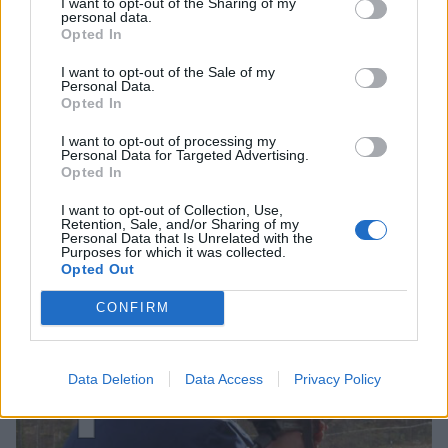
3
I want to opt-out of the Sharing of my
personal data.
Opted In
I want to opt-out of the Sale of my
Personal Data.
Opted In
I want to opt-out of processing my
Personal Data for Targeted Advertising.
UUTISET
Opted In
I want to opt-out of Collection, Use,
F/A-18 Hornet jyrähtää ylilennolle
Retention, Sale, and/or Sharing of my
Personal Data that Is Unrelated with the
Jyväskylässä – katuja suljetaan
Purposes for which it was collected.
Opted Out
CONFIRM
4
Data Deletion
Data Access
Privacy Policy