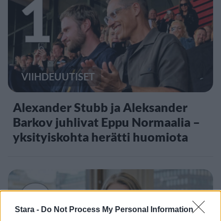
1
VIIHDEUUTISET
Alexander Stubb ja Aleksander
Barkov juhlivat Eppu Normaalia –
yksityiskohta herätti huomiota
2
Stara -
Do Not Process My Personal Information