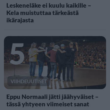
Leskeneläke ei kuulu kaikille –
Kela muistuttaa tärkeästä
ikärajasta
5
VIIHDEUUTISET
Eppu Normaali jätti jäähyväiset –
tässä yhtyeen viimeiset sanat