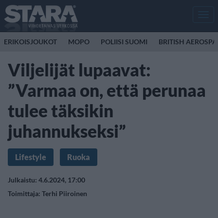
Men
ERIKOISJOUKOT
MOPO
POLIISI SUOMI
BRITISH AEROSP
Viljelijät lupaavat:
”Varmaa on, että perunaa
tulee täksikin
juhannukseksi”
Lifestyle
Ruoka
Julkaistu: 4.6.2024, 17:00
Toimittaja:
Terhi Piiroinen