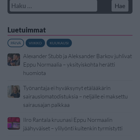
Luetuimmat
PÄIVÄ
VIIKKO
KUUKAUSI
Alexander Stubb ja Aleksander Barkov juhlivat
Eppu Normaalia – yksityiskohta herätti
huomiota
Työnantaja ei hyväksynyt etälääkärin
sairauslomatodistuksia – neljälle ei maksettu
sairausajan palkkaa
IIro Rantala kruunasi Eppu Normaalin
jäähyväiset – ylilyönti kuitenkin tyrmistytti