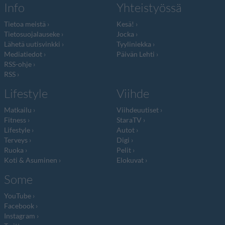
Info
Yhteistyössä
Tietoa meistä
Kesä!
Tietosuojalauseke
Jocka
Lähetä uutisvinkki
Tyyliniekka
Mediatiedot
Päivän Lehti
RSS-ohje
RSS
Lifestyle
Viihde
Matkailu
Viihdeuutiset
Fitness
StaraTV
Lifestyle
Autot
Terveys
Digi
Ruoka
Pelit
Koti & Asuminen
Elokuvat
Some
YouTube
Facebook
Instagram