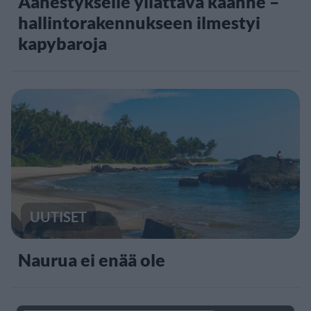
Äänestykselle yllättävä käänne –
hallintorakennukseen ilmestyi
kapybaroja
UUTISET
Naurua ei enää ole