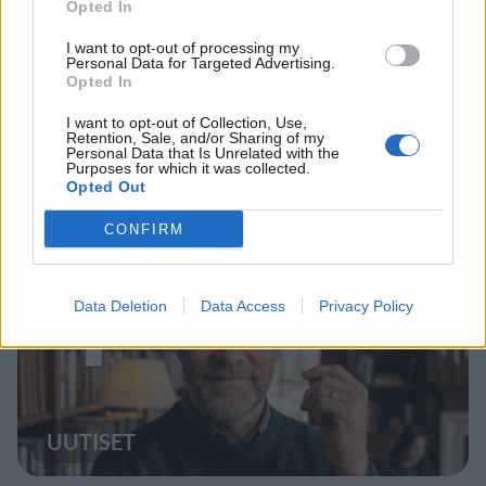
Opted In
VIIHDEUUTISET
I want to opt-out of processing my
Personal Data for Targeted Advertising.
Opted In
IIro Rantala kruunasi Eppu
I want to opt-out of Collection, Use,
Normaalin jäähyväiset – ylilyönti
Retention, Sale, and/or Sharing of my
Personal Data that Is Unrelated with the
kuitenkin tyrmistytti
Purposes for which it was collected.
Opted Out
CONFIRM
4
Data Deletion
Data Access
Privacy Policy
UUTISET