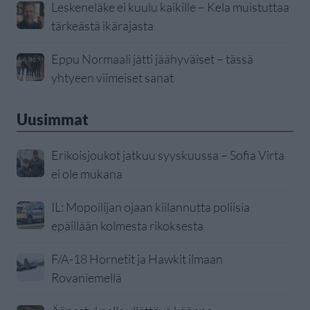
Leskeneläke ei kuulu kaikille – Kela muistuttaa
tärkeästä ikärajasta
Eppu Normaali jätti jäähyväiset – tässä
yhtyeen viimeiset sanat
Uusimmat
Erikoisjoukot jatkuu syyskuussa – Sofia Virta
ei ole mukana
IL: Mopoilijan ojaan kiilannutta poliisia
epäillään kolmesta rikoksesta
F/A-18 Hornetit ja Hawkit ilmaan
Rovaniemellä