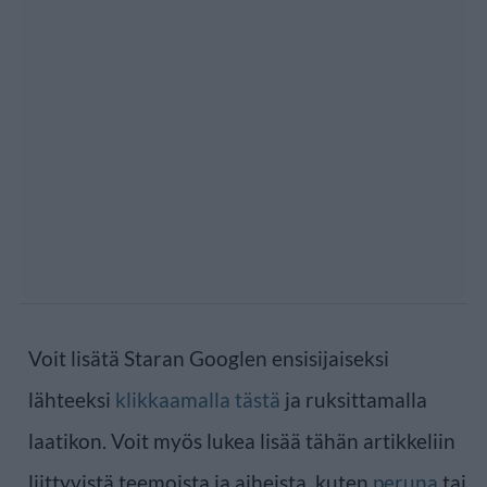
Voit lisätä Staran Googlen ensisijaiseksi
lähteeksi
klikkaamalla tästä
ja ruksittamalla
laatikon. Voit myös lukea lisää tähän artikkeliin
liittyvistä teemoista ja aiheista, kuten
peruna
tai