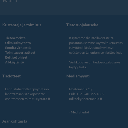
Twitter
Kustantaja ja toimitus
Tietosuojalauseke
Tietoa meistä
Käytämme sivustolla evästeitä
Oikaisukäytäntö
parantaaksemme käyttökokemustasi.
Ilmoita virheestä
Käyttämällä sivustoa hyväksyt
Toimitusperiaatteet
evästeiden tallentamisen laitteellesi.
Eettiset ohjeet
AI-käytäntö
Verkkopalvelun
tiedosuojalauseke
löytyy tästä
.
Tiedotteet
Mediamyynti
Lehdistötiedotteet pyydetään
Nostemedia Oy
lähettämään sähköpostitse
Puh. +358 40 356 1332
osoitteeseen
toimitus@stara.fi
mikael@nostemedia.fi
Mediatiedot
Ajankohtaista