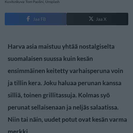
Kuvituskuva: Tom Paolini, Unsplash
Jaa FB
Jaa X
Harva asia maistuu yhtää nostalgiselta
suomalaisen suussa kuin kesän
ensimmäinen keitetty varhaisperuna voin
ja tillin kera. Joku haluaa perunan kanssa
silliä, toinen grillitassuja. Kolmas syö
perunat sellaisenaan ja neljäs salaatissa.
Niin tai näin, uudet potut ovat kesän varma
merkki.