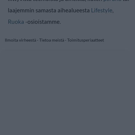
laajemmin samasta aihealueesta
Lifestyle
,
Ruoka
-osioistamme.
Ilmoita virheestä
·
Tietoa meistä
·
Toimitusperiaatteet