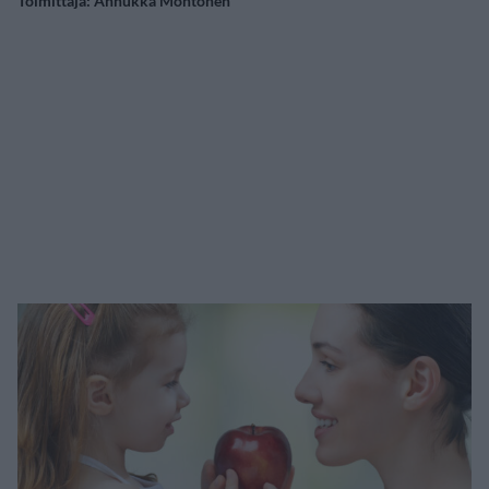
Toimittaja:
Annukka Montonen