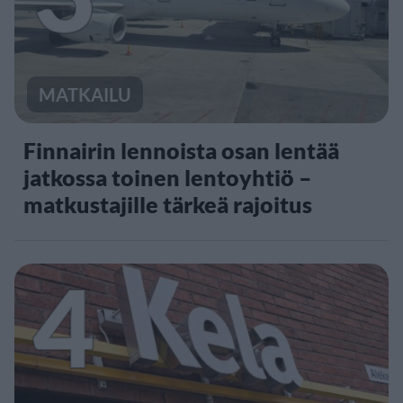
MATKAILU
Finnairin lennoista osan lentää
jatkossa toinen lentoyhtiö –
matkustajille tärkeä rajoitus
4