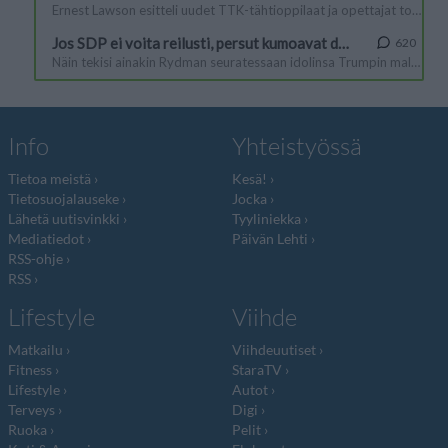
Info
Yhteistyössä
Tietoa meistä
Kesä!
Tietosuojalauseke
Jocka
Lähetä uutisvinkki
Tyyliniekka
Mediatiedot
Päivän Lehti
RSS-ohje
RSS
Lifestyle
Viihde
Matkailu
Viihdeuutiset
Fitness
StaraTV
Lifestyle
Autot
Terveys
Digi
Ruoka
Pelit