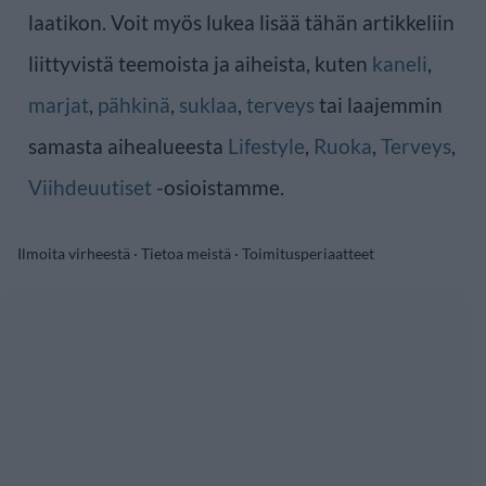
laatikon. Voit myös lukea lisää tähän artikkeliin
liittyvistä teemoista ja aiheista, kuten
kaneli
,
marjat
,
pähkinä
,
suklaa
,
terveys
tai laajemmin
samasta aihealueesta
Lifestyle
,
Ruoka
,
Terveys
,
Viihdeuutiset
-osioistamme.
Ilmoita virheestä
·
Tietoa meistä
·
Toimitusperiaatteet