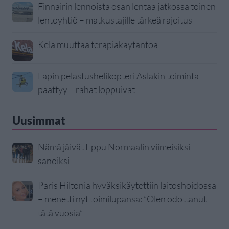
Finnairin lennoista osan lentää jatkossa toinen
lentoyhtiö – matkustajille tärkeä rajoitus
Kela muuttaa terapiakäytäntöä
Lapin pelastushelikopteri Aslakin toiminta
päättyy – rahat loppuivat
Uusimmat
Nämä jäivät Eppu Normaalin viimeisiksi
sanoiksi
Paris Hiltonia hyväksikäytettiin laitoshoidossa
– menetti nyt toimilupansa: ”Olen odottanut
tätä vuosia”