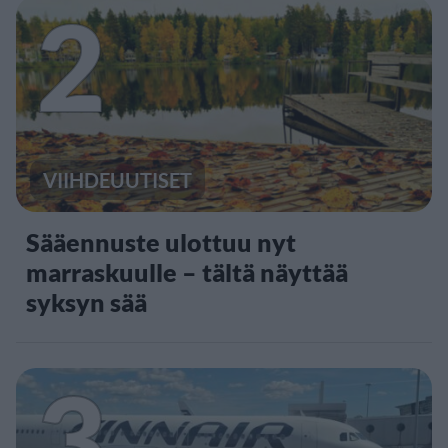
2
VIIHDEUUTISET
Sääennuste ulottuu nyt
marraskuulle – tältä näyttää
syksyn sää
3