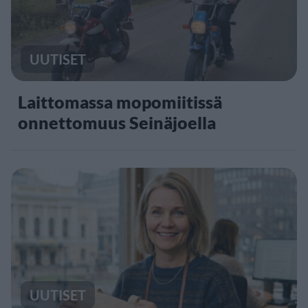
UUTISET
Laittomassa mopomiitissä
onnettomuus Seinäjoella
UUTISET