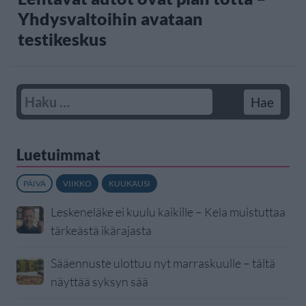
Yhdysvaltoihin avataan
testikeskus
Luetuimmat
PÄIVÄ
VIIKKO
KUUKAUSI
Leskeneläke ei kuulu kaikille – Kela muistuttaa
tärkeästä ikärajasta
Sääennuste ulottuu nyt marraskuulle – tältä
näyttää syksyn sää