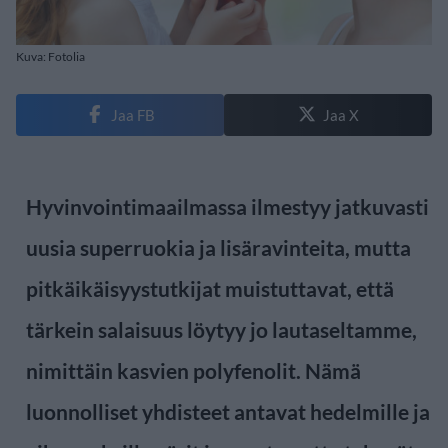
Kuva: Fotolia
Jaa FB
Jaa X
Hyvinvointimaailmassa ilmestyy jatkuvasti
uusia superruokia ja lisäravinteita, mutta
pitkäikäisyystutkijat muistuttavat, että
tärkein salaisuus löytyy jo lautaseltamme,
nimittäin kasvien polyfenolit. Nämä
luonnolliset yhdisteet antavat hedelmille ja