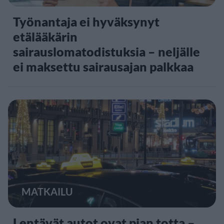
Työnantaja ei hyväksynyt
etälääkärin
sairauslomatodistuksia – neljälle
ei maksettu sairausajan palkkaa
MATKAILU
Lentävät autot ovat pian totta –