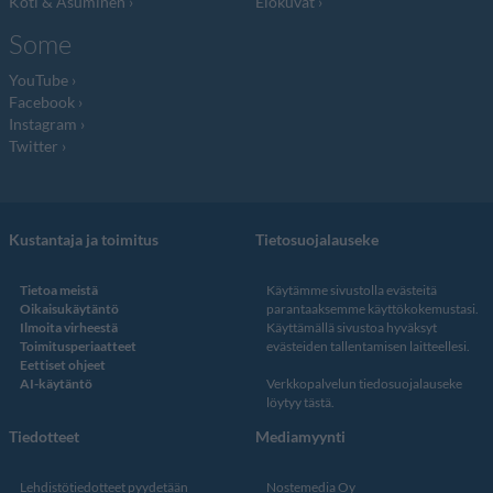
Koti & Asuminen
Elokuvat
Some
YouTube
Facebook
Instagram
Twitter
Kustantaja ja toimitus
Tietosuojalauseke
Tietoa meistä
Käytämme sivustolla evästeitä
Oikaisukäytäntö
parantaaksemme käyttökokemustasi.
Ilmoita virheestä
Käyttämällä sivustoa hyväksyt
Toimitusperiaatteet
evästeiden tallentamisen laitteellesi.
Eettiset ohjeet
AI-käytäntö
Verkkopalvelun
tiedosuojalauseke
löytyy tästä
.
Tiedotteet
Mediamyynti
Lehdistötiedotteet pyydetään
Nostemedia Oy