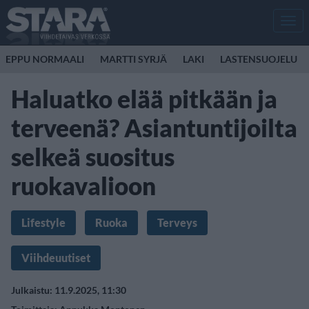
Men
EPPU NORMAALI
MARTTI SYRJÄ
LAKI
LASTENSUOJELU
Haluatko elää pitkään ja
terveenä? Asiantuntijoilta
selkeä suositus
ruokavalioon
Lifestyle
Ruoka
Terveys
Viihdeuutiset
Julkaistu: 11.9.2025, 11:30