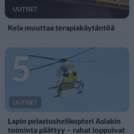
UUTISET
Kela muuttaa terapiakäytäntöä
5
UUTISET
Lapin pelastushelikopteri Aslakin
toiminta päättyy – rahat loppuivat