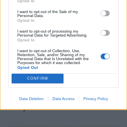
Opted In
Staran luetuimmat
I want to opt-out of the Sale of my
Personal Data.
Opted In
1
I want to opt-out of processing my
Personal Data for Targeted Advertising.
Opted In
I want to opt-out of Collection, Use,
Retention, Sale, and/or Sharing of my
Personal Data that Is Unrelated with the
Purposes for which it was collected.
Opted Out
UUTISET
CONFIRM
Leskeneläke ei kuulu kaikille –
Kela muistuttaa tärkeästä
Data Deletion
Data Access
Privacy Policy
ikärajasta