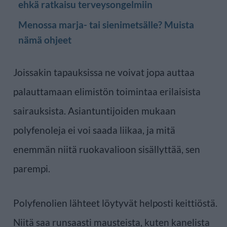
ehkä ratkaisu terveysongelmiin
Menossa marja- tai sienimetsälle? Muista
nämä ohjeet
Joissakin tapauksissa ne voivat jopa auttaa
palauttamaan elimistön toimintaa erilaisista
sairauksista. Asiantuntijoiden mukaan
polyfenoleja ei voi saada liikaa, ja mitä
enemmän niitä ruokavalioon sisällyttää, sen
parempi.
Polyfenolien lähteet löytyvät helposti keittiöstä.
Niitä saa runsaasti mausteista, kuten kanelista