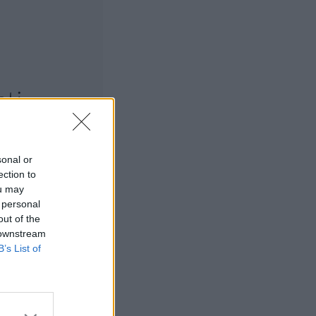
ti
 Iron Man
opa
sonal or
ection to
ou may
 personal
out of the
stävä ja lentävä
 downstream
B’s List of