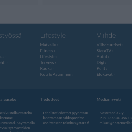
styössä
Lifestyle
Viihde
Matkailu
Viihdeuutiset
Fitness
StaraTV
ka
Lifestyle
Autot
hti
Terveys
Digi
Ruoka
Pelit
Koti & Asuminen
Elokuvat
jalauseke
Tiedotteet
Mediamyynti
 sivustolla evästeitä
Lehdistötiedotteet pyydetään
Nostemedia Oy
aksemme
lähettämään sähköpostitse
Puh. +358 40 356 1
kemustasi. Käyttämällä
osoitteeseen
toimitus@stara.fi
mikael@nostemedia.f
 hyväksyt evästeiden