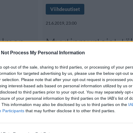
Viihdeuutiset
21.6.2019, 23:00
elman
Myytinmurtajat-täh
konsa
rakensi tosielämän
 Not Process My Personal Information
yrittää
-puvun – kykenee j
to opt-out of the sale, sharing to third parties, or processing of your per
i”
lentämään
formation for targeted advertising by us, please use the below opt-out s
r selection. Please note that after your opt-out request is processed y
eing interest-based ads based on personal information utilized by us or
disclosed to third parties prior to your opt-out. You may separately opt-
ttua Adam
Supersankari Iron Manin luodinke
losure of your personal information by third parties on the IAB’s list of
. This information may also be disclosed by us to third parties on the
IA
n väitetään
puku ei ole enää
Participants
that may further disclose it to other third parties.