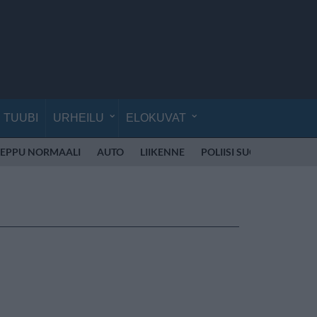
TUUBI
URHEILU
ELOKUVAT
EPPU NORMAALI
AUTO
LIIKENNE
POLIISI SUOMI
SKOOT