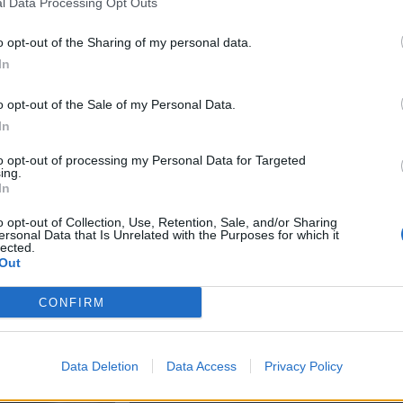
l Data Processing Opt Outs
o opt-out of the Sharing of my personal data.
In
a muistuttaa
o opt-out of the Sale of my Personal Data.
In
in
to opt-out of processing my Personal Data for Targeted
i maksettu
ing.
In
kossa toinen
o opt-out of Collection, Use, Retention, Sale, and/or Sharing
joitus
ersonal Data that Is Unrelated with the Purposes for which it
lected.
Out
toiminta päättyy
CONFIRM
Data Deletion
Data Access
Privacy Policy