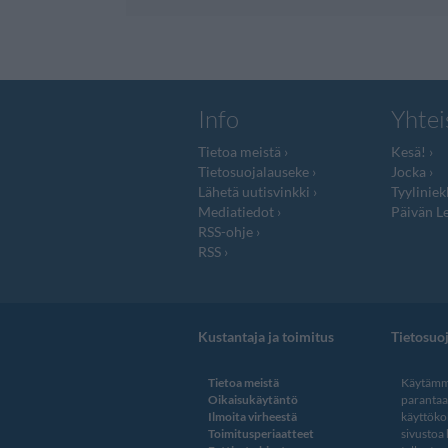
Info
Yhtei
Tietoa meistä
Kesä!
Tietosuojalauseke
Jocka
Lähetä uutisvinkki
Tyyliniek
Mediatiedot
Päivän Le
RSS-ohje
RSS
Kustantaja ja toimitus
Tietosuo
Tietoa meistä
Käytämme
Oikaisukäytäntö
paranta
Ilmoita virheestä
käyttöko
Toimitusperiaatteet
sivustoa