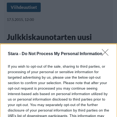
Viihdeuutiset
17.5.2015, 12:00
Julkkiskaunotarten uusi
rohkea trendiasu – kuka
Stara -
Do Not Process My Personal Information
paljastelee tyylikkäimmin?
If you wish to opt-out of the sale, sharing to third parties, or
processing of your personal or sensitive information for
targeted advertising by us, please use the below opt-out
Hollywoodissa trendit ovat liikkeissään
section to confirm your selection. Please note that after your
nopeita, joten ne omaksutaan nopeasti ja
opt-out request is processed you may continue seeing
interest-based ads based on personal information utilized by
us or personal information disclosed to third parties prior to
your opt-out. You may separately opt-out of the further
disclosure of your personal information by third parties on the
IAB’s list of downstream participants. This information may