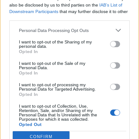
also be disclosed by us to third parties on the
IAB’s List of
Info
Yhteistyössä
Downstream Participants
that may further disclose it to other
Tietoa meistä
Kesä!
third parties.
Tietosuojalauseke
Jocka
Lähetä uutisvinkki
Tyyliniekka
Personal Data Processing Opt Outs
Mediatiedot
Päivän Lehti
I want to opt-out of the Sharing of my
RSS-ohje
personal data.
RSS
Opted In
Lifestyle
Viihde
I want to opt-out of the Sale of my
Personal Data.
Matkailu
Viihdeuutiset
Opted In
Fitness
StaraTV
Lifestyle
Autot
I want to opt-out of processing my
Personal Data for Targeted Advertising.
Terveys
Digi
Opted In
Ruoka
Pelit
Koti & Asuminen
Elokuvat
I want to opt-out of Collection, Use,
Retention, Sale, and/or Sharing of my
Some
Personal Data that Is Unrelated with the
Purposes for which it was collected.
YouTube
Opted Out
Facebook
Instagram
CONFIRM