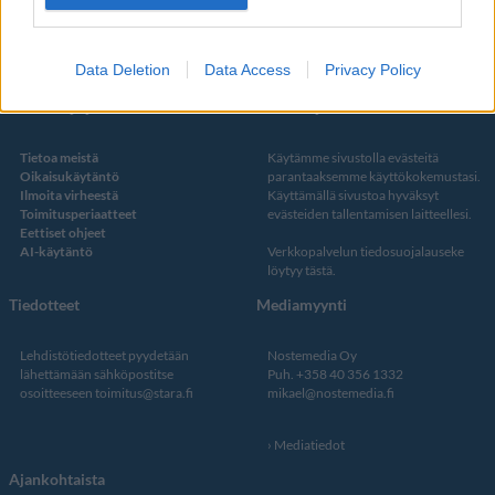
Twitter
Data Deletion
Data Access
Privacy Policy
Kustantaja ja toimitus
Tietosuojalauseke
Tietoa meistä
Käytämme sivustolla evästeitä
Oikaisukäytäntö
parantaaksemme käyttökokemustasi.
Ilmoita virheestä
Käyttämällä sivustoa hyväksyt
Toimitusperiaatteet
evästeiden tallentamisen laitteellesi.
Eettiset ohjeet
AI-käytäntö
Verkkopalvelun
tiedosuojalauseke
löytyy tästä
.
Tiedotteet
Mediamyynti
Lehdistötiedotteet pyydetään
Nostemedia Oy
lähettämään sähköpostitse
Puh. +358 40 356 1332
osoitteeseen
toimitus@stara.fi
mikael@nostemedia.fi
Mediatiedot
Ajankohtaista