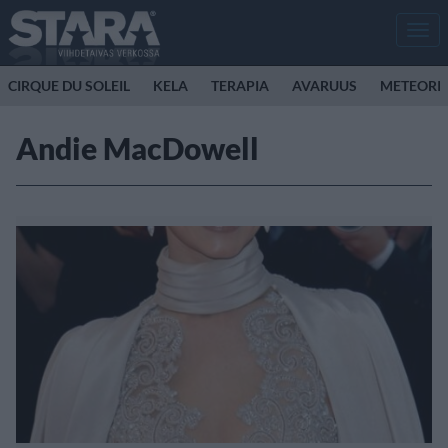
Men
CIRQUE DU SOLEIL
KELA
TERAPIA
AVARUUS
METEORI
Andie MacDowell