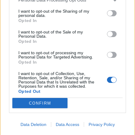
I want to opt-out of the Sharing of my
personal data.
Kerroimme maaliskuussa mullistavasta
Opted In
Spritz-sovelluksesta
, jonka avulla ihmiset
I want to opt-out of the Sale of my
Personal Data.
Opted In
voivat lukea
I want to opt-out of processing my
Personal Data for Targeted Advertising.
Opted In
I want to opt-out of Collection, Use,
Retention, Sale, and/or Sharing of my
Info
Yhteistyössä
Personal Data that Is Unrelated with the
Purposes for which it was collected.
Opted Out
Tietoa meistä
Kesä!
Tietosuojalauseke
Jocka
CONFIRM
Lähetä uutisvinkki
Tyyliniekka
Mediatiedot
Päivän Lehti
RSS-ohje
RSS
Data Deletion
Data Access
Privacy Policy