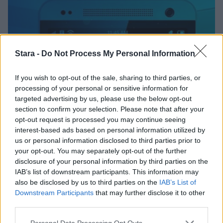
Stara -
Do Not Process My Personal Information
If you wish to opt-out of the sale, sharing to third parties, or
processing of your personal or sensitive information for
targeted advertising by us, please use the below opt-out
section to confirm your selection. Please note that after your
opt-out request is processed you may continue seeing
Viihdeuutiset
interest-based ads based on personal information utilized by
us or personal information disclosed to third parties prior to
29.5.2014, 10:00
your opt-out. You may separately opt-out of the further
disclosure of your personal information by third parties on the
IAB’s list of downstream participants. This information may
Lukeminen muuttui
also be disclosed by us to third parties on the
IAB’s List of
Downstream Participants
that may further disclose it to other
lopullisesti! Sinäkin voit nyt
third parties.
lukea 500 sanaa minuutissa
Personal Data Processing Opt Outs