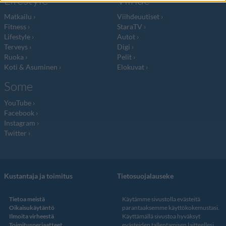
Lifestyle
Viihde
Matkailu
Viihdeuutiset
Fitness
StaraTV
Lifestyle
Autot
Terveys
Digi
Ruoka
Pelit
Koti & Asuminen
Elokuvat
Some
YouTube
Facebook
Instagram
Twitter
Kustantaja ja toimitus
Tietosuojalauseke
Tietoa meistä
Käytämme sivustolla evästeitä
Oikaisukäytäntö
parantaaksemme käyttökokemustasi.
Ilmoita virheestä
Käyttämällä sivustoa hyväksyt
Toimitusperiaatteet
evästeiden tallentamisen laitteellesi.