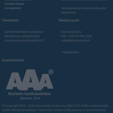
Eettiset ohjeet
AI-käytäntö
Verkkopalvelun
tiedosuojalauseke
löytyy tästä
.
Tiedotteet
Mediamyynti
Lehdistötiedotteet pyydetään
Nostemedia Oy
lähettämään sähköpostitse
Puh. +358 40 356 1332
osoitteeseen
toimitus@stara.fi
mikael@nostemedia.fi
Mediatiedot
Ajankohtaista
© Copyright 2003 - 2026 Stara Media Online Oy. ISSN 1795-8180 (verkkomedia).
Kaikki oikeudet pidätetään. Materiaalin luvaton julkaiseminen ja lainaaminen on