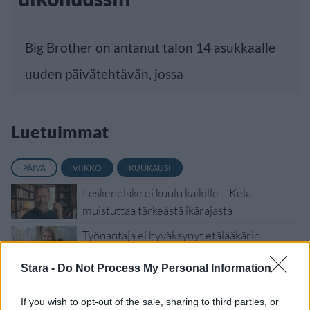
Big Brother on antanut talon 14 asukkaalle
uuden päivätehtävän, jossa
Luetuimmat
PÄIVÄ
VIIKKO
KUUKAUSI
Leskeneläke ei kuulu kaikille – Kela
muistuttaa tärkeästä ikärajasta
Työnantaja ei hyväksynyt etälääkärin
sairauslomatodistuksia – neljälle ei
Stara -
Do Not Process My Personal Information
maksettu sairausajan palkkaa
Finnairin lennoista osan lentää jatkossa
If you wish to opt-out of the sale, sharing to third parties, or