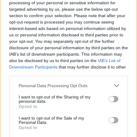
toinen lentoyhtiö – matkustajille tärkeä
processing of your personal or sensitive information for
rajoitus
targeted advertising by us, please use the below opt-out
section to confirm your selection. Please note that after your
Lapin pelastushelikopteri Aslakin toiminta
opt-out request is processed you may continue seeing
päättyy – rahat loppuivat
interest-based ads based on personal information utilized by
us or personal information disclosed to third parties prior to
Kela muuttaa terapiakäytäntöä
your opt-out. You may separately opt-out of the further
disclosure of your personal information by third parties on the
IAB’s list of downstream participants. This information may
also be disclosed by us to third parties on the
IAB’s List of
Downstream Participants
that may further disclose it to other
third parties.
Personal Data Processing Opt Outs
I want to opt-out of the Sharing of my
personal data.
Opted In
I want to opt-out of the Sale of my
Personal Data.
Opted In
Big Brother