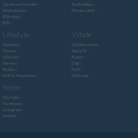
Lähetä uutisvinkki
Tyyliniekka
Mediatiedot
Päivän Lehti
RSS-ohje
RSS
Lifestyle
Viihde
Matkailu
Viihdeuutiset
Fitness
StaraTV
Lifestyle
Autot
Terveys
Digi
Ruoka
Pelit
Koti & Asuminen
Elokuvat
Some
YouTube
Facebook
Instagram
Twitter