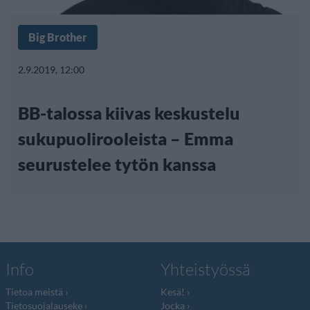
Big Brother
2.9.2019, 12:00
BB-talossa kiivas keskustelu
sukupuolirooleista – Emma
seurustelee tytön kanssa
Info
Yhteistyössä
Tietoa meistä
Kesä!
Tietosuojalauseke
Jocka