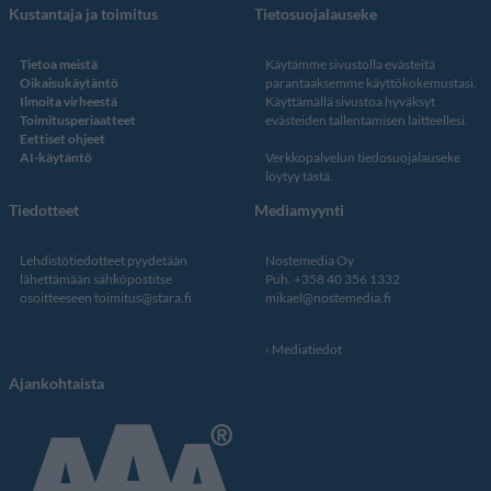
Kustantaja ja toimitus
Tietosuojalauseke
Tietoa meistä
Käytämme sivustolla evästeitä
Oikaisukäytäntö
parantaaksemme käyttökokemustasi.
Ilmoita virheestä
Käyttämällä sivustoa hyväksyt
Toimitusperiaatteet
evästeiden tallentamisen laitteellesi.
Eettiset ohjeet
AI-käytäntö
Verkkopalvelun
tiedosuojalauseke
löytyy tästä
.
Tiedotteet
Mediamyynti
Lehdistötiedotteet pyydetään
Nostemedia Oy
lähettämään sähköpostitse
Puh. +358 40 356 1332
osoitteeseen
toimitus@stara.fi
mikael@nostemedia.fi
Mediatiedot
Ajankohtaista