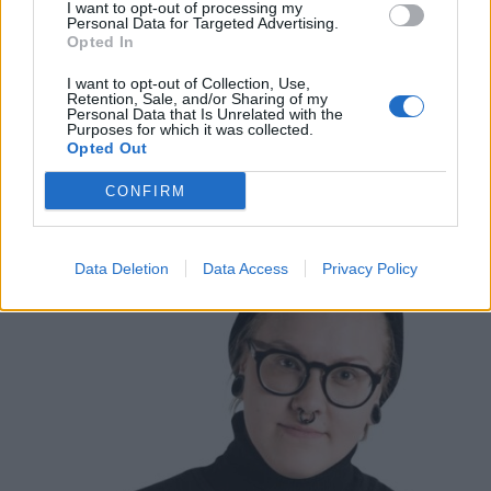
I want to opt-out of processing my
Personal Data for Targeted Advertising.
Opted In
2.9.2019, 15:20
I want to opt-out of Collection, Use,
Retention, Sale, and/or Sharing of my
BB-talossa on kolme vegaania:
Personal Data that Is Unrelated with the
Purposes for which it was collected.
”Milla, Tarina ja Kevin ovat
Opted Out
vegaaniliitossa!”
CONFIRM
Data Deletion
Data Access
Privacy Policy