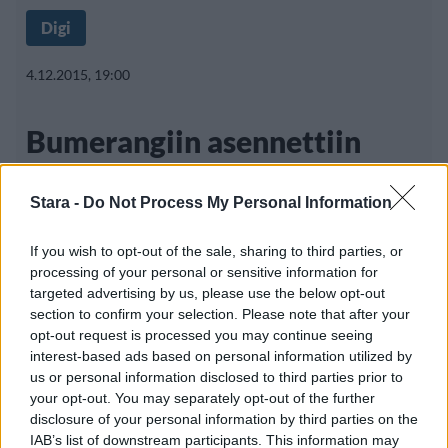
Digi
4.12.2015, 19:00
Bumerangiin asennettiin
kamera
Stara -
Do Not Process My Personal Information
If you wish to opt-out of the sale, sharing to third parties, or
Alun perin Australian alkuperäisasukkaiden
processing of your personal or sensitive information for
metsästysvälineenksi kehittelemä bumerangi
targeted advertising by us, please use the below opt-out
section to confirm your selection. Please note that after your
on yleensä kaareva
opt-out request is processed you may continue seeing
interest-based ads based on personal information utilized by
us or personal information disclosed to third parties prior to
your opt-out. You may separately opt-out of the further
disclosure of your personal information by third parties on the
IAB’s list of downstream participants. This information may