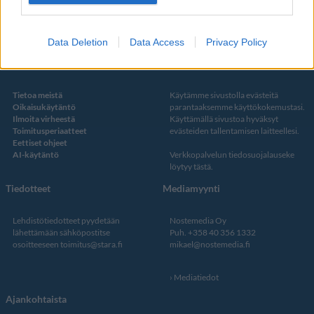
Twitter
Data Deletion
Data Access
Privacy Policy
Kustantaja ja toimitus
Tietosuojalauseke
Tietoa meistä
Käytämme sivustolla evästeitä
Oikaisukäytäntö
parantaaksemme käyttökokemustasi.
Ilmoita virheestä
Käyttämällä sivustoa hyväksyt
Toimitusperiaatteet
evästeiden tallentamisen laitteellesi.
Eettiset ohjeet
AI-käytäntö
Verkkopalvelun
tiedosuojalauseke
löytyy tästä
.
Tiedotteet
Mediamyynti
Lehdistötiedotteet pyydetään
Nostemedia Oy
lähettämään sähköpostitse
Puh. +358 40 356 1332
osoitteeseen
toimitus@stara.fi
mikael@nostemedia.fi
Mediatiedot
Ajankohtaista