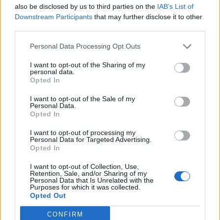
Info
Yhteistyössä
also be disclosed by us to third parties on the
IAB’s List of
Downstream Participants
that may further disclose it to other
Tietoa meistä
Kesä!
third parties.
Tietosuojalauseke
Jocka
Lähetä uutisvinkki
Tyyliniekka
Personal Data Processing Opt Outs
Mediatiedot
Päivän Lehti
RSS-ohje
I want to opt-out of the Sharing of my
personal data.
RSS
Opted In
Lifestyle
Viihde
I want to opt-out of the Sale of my
Personal Data.
Matkailu
Viihdeuutiset
Opted In
Fitness
StaraTV
Lifestyle
Autot
I want to opt-out of processing my
Terveys
Digi
Personal Data for Targeted Advertising.
Opted In
Ruoka
Pelit
Koti & Asuminen
Elokuvat
I want to opt-out of Collection, Use,
Retention, Sale, and/or Sharing of my
Some
Personal Data that Is Unrelated with the
Purposes for which it was collected.
YouTube
Opted Out
Facebook
Instagram
CONFIRM