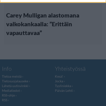
12.4.2013, 14:00
Carey Mulligan alastomana
valkokankaalla: ”Erittäin
vapauttavaa”
Info
Yhteistyössä
Tietoa meistä
Kesä!
Tietosuojalauseke
Jocka
Lähetä uutisvinkki
Tyyliniekka
Mediatiedot
Päivän Lehti
RSS-ohje
RSS