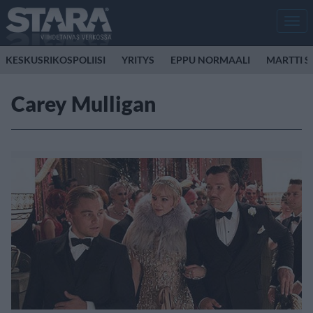
Men
KESKUSRIKOSPOLIISI
YRITYS
EPPU NORMAALI
MARTTI S
Carey Mulligan