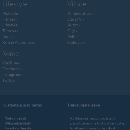
Lifestyle
Viihde
Matkailu
Viihdeuutiset
Fitness
StaraTV
Lifestyle
Autot
Terveys
Digi
Ruoka
Pelit
Koti & Asuminen
Elokuvat
Some
YouTube
Facebook
Instagram
Twitter
Kustantaja ja toimitus
Tietosuojalauseke
Tietoa meistä
Käytämme sivustolla evästeitä
Oikaisukäytäntö
parantaaksemme käyttökokemustasi.
Ilmoita virheestä
Käyttämällä sivustoa hyväksyt