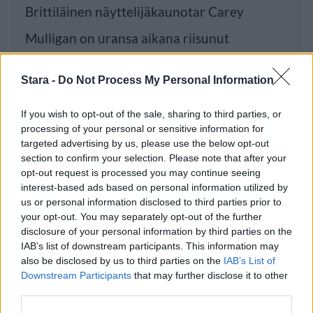
Brittiläinen näyttelijäkaunotar Carey
Mulligan on uransa aikana riisunut
vaatteensa useammassakin
Stara -
Do Not Process My Personal Information
If you wish to opt-out of the sale, sharing to third parties, or
Luetuimmat
processing of your personal or sensitive information for
targeted advertising by us, please use the below opt-out
section to confirm your selection. Please note that after your
PÄIVÄ
VIIKKO
KUUKAUSI
opt-out request is processed you may continue seeing
Leskeneläke ei kuulu kaikille – Kela
interest-based ads based on personal information utilized by
muistuttaa tärkeästä ikärajasta
us or personal information disclosed to third parties prior to
your opt-out. You may separately opt-out of the further
Sääennuste ulottuu nyt marraskuulle – tältä
disclosure of your personal information by third parties on the
näyttää syksyn sää
IAB’s list of downstream participants. This information may
also be disclosed by us to third parties on the
IAB’s List of
Finnairin lennoista osan lentää jatkossa
Downstream Participants
that may further disclose it to other
toinen lentoyhtiö – matkustajille tärkeä
third parties.
rajoitus