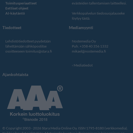
Toimitusperiaatteet
evästeiden tallentamisen laitteellesi.
Eettiset ohjeet
AI-käytäntö
Verkkopalvelun
tiedosuojalauseke
löytyy tästä
.
Tiedotteet
Mediamyynti
Lehdistötiedotteet pyydetään
Nostemedia Oy
lähettämään sähköpostitse
Puh. +358 40 356 1332
osoitteeseen
toimitus@stara.fi
mikael@nostemedia.fi
Mediatiedot
Ajankohtaista
© Copyright 2003 - 2026 Stara Media Online Oy. ISSN 1795-8180 (verkkomedia).