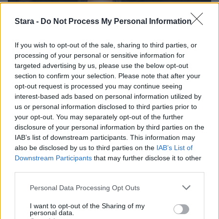
Stara -
Do Not Process My Personal Information
If you wish to opt-out of the sale, sharing to third parties, or
processing of your personal or sensitive information for
targeted advertising by us, please use the below opt-out
section to confirm your selection. Please note that after your
opt-out request is processed you may continue seeing
Viihdeuutiset
interest-based ads based on personal information utilized by
us or personal information disclosed to third parties prior to
your opt-out. You may separately opt-out of the further
19.8.2016, 14:30
disclosure of your personal information by third parties on the
IAB’s list of downstream participants. This information may
Diane Guerrero on tyrmäävä
also be disclosed by us to third parties on the
IAB’s List of
Downstream Participants
that may further disclose it to other
third parties.
näky!
Personal Data Processing Opt Outs
I want to opt-out of the Sharing of my
Suomessakin jättisuosioon noussut Netflix-
personal data.