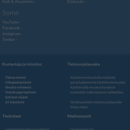
Koti & Asuminen
Elokuvat
Some
YouTube
Facebook
Instagram
Twitter
Kustantaja ja toimitus
Tietosuojalauseke
Tietoa meistä
Käytämme sivustolla evästeitä
Oikaisukäytäntö
parantaaksemme käyttökokemustasi.
Ilmoita virheestä
Käyttämällä sivustoa hyväksyt
Toimitusperiaatteet
evästeiden tallentamisen laitteellesi.
Eettiset ohjeet
AI-käytäntö
Verkkopalvelun
tiedosuojalauseke
löytyy tästä
.
Tiedotteet
Mediamyynti
Lehdistötiedotteet pyydetään
Nostemedia Oy