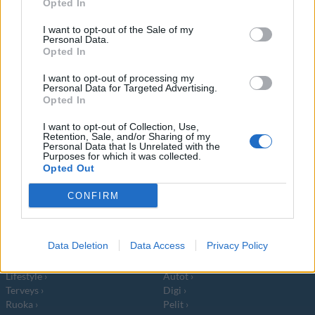
Opted In
sarja Orange is the New Black on
I want to opt-out of the Sale of my
Personal Data.
Opted In
I want to opt-out of processing my
Personal Data for Targeted Advertising.
Opted In
Info
Yhteistyössä
I want to opt-out of Collection, Use,
Tietoa meistä
Kesä!
Retention, Sale, and/or Sharing of my
Tietosuojalauseke
Jocka
Personal Data that Is Unrelated with the
Lähetä uutisvinkki
Tyyliniekka
Purposes for which it was collected.
Opted Out
Mediatiedot
Päivän Lehti
RSS-ohje
CONFIRM
RSS
Lifestyle
Viihde
Data Deletion
Data Access
Privacy Policy
Matkailu
Viihdeuutiset
Fitness
StaraTV
Lifestyle
Autot
Terveys
Digi
Ruoka
Pelit