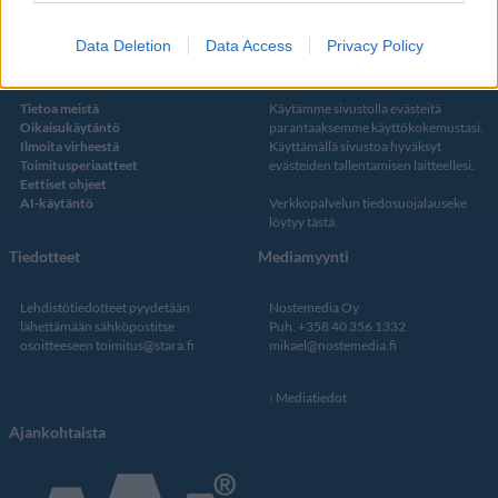
Data Deletion
Data Access
Privacy Policy
Kustantaja ja toimitus
Tietosuojalauseke
Tietoa meistä
Käytämme sivustolla evästeitä
Oikaisukäytäntö
parantaaksemme käyttökokemustasi.
Ilmoita virheestä
Käyttämällä sivustoa hyväksyt
Toimitusperiaatteet
evästeiden tallentamisen laitteellesi.
Eettiset ohjeet
AI-käytäntö
Verkkopalvelun
tiedosuojalauseke
löytyy tästä
.
Tiedotteet
Mediamyynti
Lehdistötiedotteet pyydetään
Nostemedia Oy
lähettämään sähköpostitse
Puh. +358 40 356 1332
osoitteeseen
toimitus@stara.fi
mikael@nostemedia.fi
Mediatiedot
Ajankohtaista