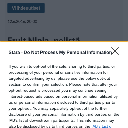
Viihdeuutiset
12.6.2016, 20:00
Fruit Ninja -pelistä
suunnitteilla elokuva
Stara -
Do Not Process My Personal Information
If you wish to opt-out of the sale, sharing to third parties, or
processing of your personal or sensitive information for
Angry Birds -elokuvan hurjan suosion myötä
targeted advertising by us, please use the below opt-out
elokuvayhtiöt suunnittelevat kilpaa erilaisten
section to confirm your selection. Please note that after your
opt-out request is processed you may continue seeing
interest-based ads based on personal information utilized by
us or personal information disclosed to third parties prior to
your opt-out. You may separately opt-out of the further
disclosure of your personal information by third parties on the
IAB’s list of downstream participants. This information may
Info
Yhteistyössä
also be disclosed by us to third parties on the
IAB’s List of