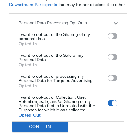
Tietoa meistä
Kesä!
Downstream Participants
that may further disclose it to other
Tietosuojalauseke
Jocka
third parties.
Lähetä uutisvinkki
Tyyliniekka
Mediatiedot
Päivän Lehti
Personal Data Processing Opt Outs
RSS-ohje
RSS
I want to opt-out of the Sharing of my
personal data.
Opted In
Lifestyle
Viihde
I want to opt-out of the Sale of my
Matkailu
Viihdeuutiset
Personal Data.
Fitness
StaraTV
Opted In
Lifestyle
Autot
Terveys
Digi
I want to opt-out of processing my
Ruoka
Pelit
Personal Data for Targeted Advertising.
Opted In
Koti & Asuminen
Elokuvat
Some
I want to opt-out of Collection, Use,
Retention, Sale, and/or Sharing of my
Personal Data that Is Unrelated with the
YouTube
Purposes for which it was collected.
Facebook
Opted Out
Instagram
Twitter
CONFIRM