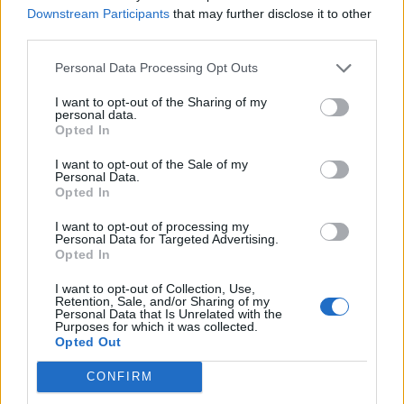
Tietoa meistä
Kesä!
Downstream Participants
that may further disclose it to other
Tietosuojalauseke
Jocka
third parties.
Lähetä uutisvinkki
Tyyliniekka
Mediatiedot
Päivän Lehti
Personal Data Processing Opt Outs
RSS-ohje
RSS
I want to opt-out of the Sharing of my
personal data.
Opted In
Lifestyle
Viihde
I want to opt-out of the Sale of my
Matkailu
Viihdeuutiset
Personal Data.
Fitness
StaraTV
Opted In
Lifestyle
Autot
Terveys
Digi
I want to opt-out of processing my
Ruoka
Pelit
Personal Data for Targeted Advertising.
Opted In
Koti & Asuminen
Elokuvat
Some
I want to opt-out of Collection, Use,
Retention, Sale, and/or Sharing of my
Personal Data that Is Unrelated with the
YouTube
Purposes for which it was collected.
Facebook
Opted Out
Instagram
Twitter
CONFIRM