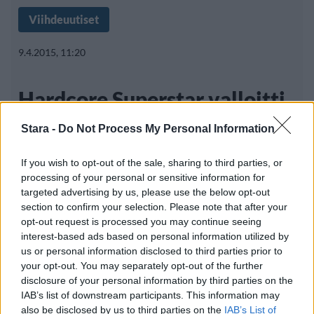
Viihdeuutiset
9.4.2015, 11:20
Hardcore Superstar valloitti
Tampereen Pakkahuoneen
Stara -
Do Not Process My Personal Information
If you wish to opt-out of the sale, sharing to third parties, or
processing of your personal or sensitive information for
Ruotsalainen hard rockia ja glam metallia
targeted advertising by us, please use the below opt-out
soittava Hardcore Superstar valloitti
section to confirm your selection. Please note that after your
opt-out request is processed you may continue seeing
interest-based ads based on personal information utilized by
us or personal information disclosed to third parties prior to
your opt-out. You may separately opt-out of the further
disclosure of your personal information by third parties on the
IAB’s list of downstream participants. This information may
Info
Yhteistyössä
also be disclosed by us to third parties on the
IAB’s List of