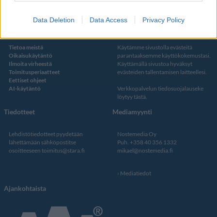
Data Deletion
Data Access
Privacy Policy
Kustantaja ja toimitus
Tietosuojalauseke
Tietoa meistä
Käytämme sivustolla evästeitä
Oikaisukäytäntö
parantaaksemme käyttökokemustasi.
Ilmoita virheestä
Käyttämällä sivustoa hyväksyt
Toimitusperiaatteet
evästeiden tallentamisen laitteellesi.
Eettiset ohjeet
AI-käytäntö
Verkkopalvelun
tiedosuojalauseke
löytyy tästä
.
Tiedotteet
Mediamyynti
Lehdistötiedotteet pyydetään
Nostemedia Oy
lähettämään sähköpostitse
Puh. +358 40 356 1332
osoitteeseen
toimitus@stara.fi
mikael@nostemedia.fi
Mediatiedot
Ajankohtaista