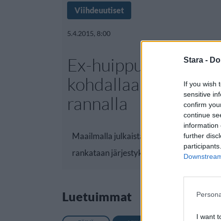
Viihdeuutiset
5.4.2015, 8:00
Ex-huippumallilla ku
Stara -
Do
kohdallaan – paparaz
If you wish 
sensitive in
rannalla
confirm you
continue se
information 
Maailmalla julkaistaan vuosittain lukuisia l
further disc
participants
rankataan järjestykseen esimerkiksi maa
Downstream 
Luetuimmat
Persona
I want t