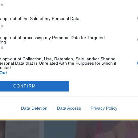
In
tsivat
aja
o opt-out of the Sale of my Personal Data.
In
 Jyväskylässä –
to opt-out of processing my Personal Data for Targeted
ing.
In
kan vuoksi
o opt-out of Collection, Use, Retention, Sale, and/or Sharing
ersonal Data that Is Unrelated with the Purposes for which it
– tutkaan hurja
lected.
Out
Man -näytöksessä
CONFIRM
Data Deletion
Data Access
Privacy Policy