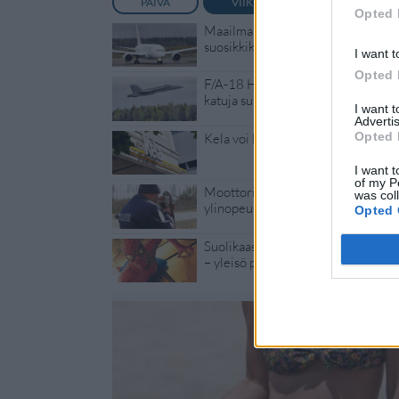
PÄIVÄ
VIIKKO
KUUKAUSI
Opted 
Maailman eniten matkustaneet vali
suosikkikohteensa – yllättävä voitt
I want t
Opted 
F/A-18 Hornet jyrähtää ylilennolle
katuja suljetaan
I want 
Advertis
Opted 
Kela voi leikata tukia ulkomaanmat
I want t
of my P
Moottoripyöräilijä pakeni poliisia 
was col
ylinopeus
Opted 
Suolikaasun tuoksu levisi Spider-
– yleisö poistui paikalta