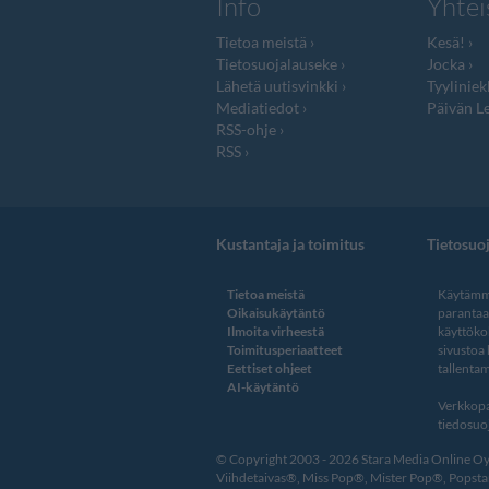
Info
Yhtei
Tietoa meistä
Kesä!
Tietosuojalauseke
Jocka
Lähetä uutisvinkki
Tyyliniek
Mediatiedot
Päivän Le
RSS-ohje
RSS
Kustantaja ja toimitus
Tietosuo
Tietoa meistä
Käytämme
Oikaisukäytäntö
paranta
Ilmoita virheestä
käyttöko
Toimitusperiaatteet
sivustoa
Eettiset ohjeet
tallentam
AI-käytäntö
Verkkopa
tiedosuoj
© Copyright 2003 - 2026 Stara Media Online Oy. 
Viihdetaivas®, Miss Pop®, Mister Pop®, Popstar®