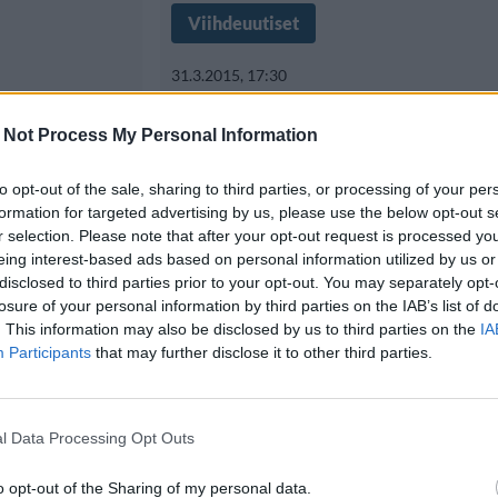
Viihdeuutiset
31.3.2015, 17:30
rvit yhä
Josie Maranin bikin
 Not Process My Personal Information
zi iski
valahti rantavedes
to opt-out of the sale, sharing to third parties, or processing of your per
formation for targeted advertising by us, please use the below opt-out s
r selection. Please note that after your opt-out request is processed y
eing interest-based ads based on personal information utilized by us or
Maailmalla julkaistaan vuosittain 
disclosed to third parties prior to your opt-out. You may separately opt-
istauksia, joissa
listauksia, joissa rankataan järje
losure of your personal information by third parties on the IAB’s list of
. This information may also be disclosed by us to third parties on the
IA
ilman
esimerkiksi maailman
Participants
that may further disclose it to other third parties.
l Data Processing Opt Outs
o opt-out of the Sharing of my personal data.