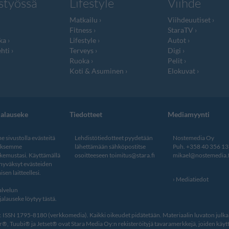
styössä
Lifestyle
Viihde
Matkailu
Viihdeuutiset
Fitness
StaraTV
ka
Lifestyle
Autot
hti
Terveys
Digi
Ruoka
Pelit
Koti & Asuminen
Elokuvat
jalauseke
Tiedotteet
Mediamyynti
 sivustolla evästeitä
Lehdistötiedotteet pyydetään
Nostemedia Oy
aksemme
lähettämään sähköpostitse
Puh. +358 40 356 1
kemustasi. Käyttämällä
osoitteeseen
toimitus@stara.fi
mikael@nostemedia.f
 hyväksyt evästeiden
isen laitteellesi.
Mediatiedot
lvelun
alauseke löytyy tästä
.
ISSN 1795-8180 (verkkomedia). Kaikki oikeudet pidätetään. Materiaalin luvaton julkais
, Tuubi® ja Jetset® ovat Stara Media Oy:n rekisteröityjä tavaramerkkejä, joiden käytt