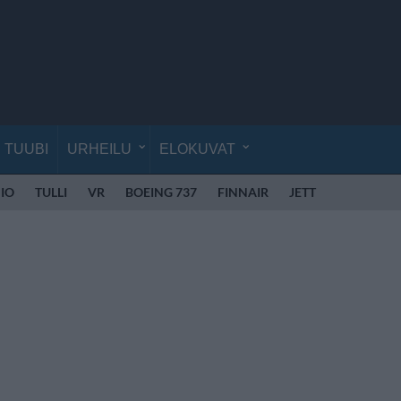
TUUBI
URHEILU
ELOKUVAT
IO
TULLI
VR
BOEING 737
FINNAIR
JETTIME