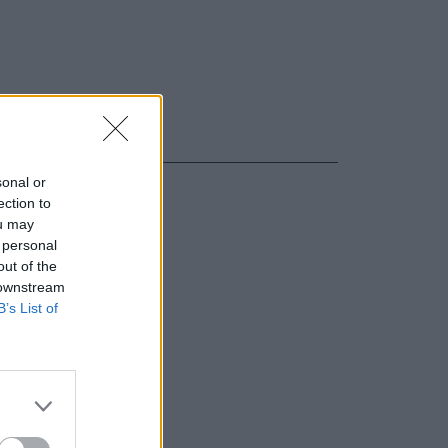
sonal or
ection to
ou may
 personal
out of the
 downstream
B’s List of