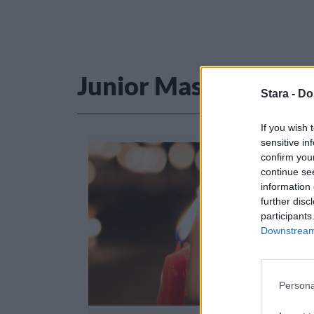
Junior Master Chef
Stara -
Do
If you wish 
sensitive in
confirm you
continue se
information 
further disc
participants
Downstream 
Persona