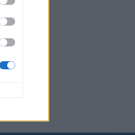
ef -
n – kuka
nukokki?
an kisailun
tä,