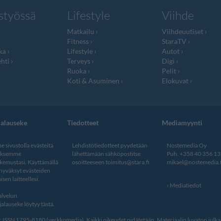
styössä
Lifestyle
Viihde
Matkailu
Viihdeuutiset
Fitness
StaraTV
ka
Lifestyle
Autot
hti
Terveys
Digi
Ruoka
Pelit
Koti & Asuminen
Elokuvat
jalauseke
Tiedotteet
Mediamyynti
 sivustolla evästeitä
Lehdistötiedotteet pyydetään
Nostemedia Oy
aksemme
lähettämään sähköpostitse
Puh. +358 40 356 1
kemustasi. Käyttämällä
osoitteeseen
toimitus@stara.fi
mikael@nostemedia.f
 hyväksyt evästeiden
isen laitteellesi.
Mediatiedot
lvelun
alauseke löytyy tästä
.
ISSN 1795-8180 (verkkomedia). Kaikki oikeudet pidätetään. Materiaalin luvaton julkais