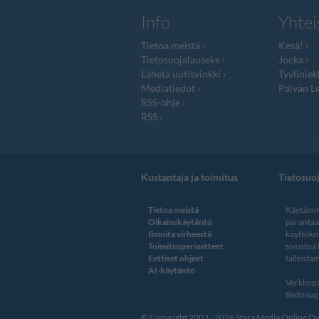
Info
Yhtei
Tietoa meistä
Kesä!
Tietosuojalauseke
Jocka
Lähetä uutisvinkki
Tyyliniek
Mediatiedot
Päivän Le
RSS-ohje
RSS
Kustantaja ja toimitus
Tietosuo
Tietoa meistä
Käytämme
Oikaisukäytäntö
paranta
Ilmoita virheestä
käyttöko
Toimitusperiaatteet
sivustoa
Eettiset ohjeet
tallentam
AI-käytäntö
Verkkopa
tiedosuoj
© Copyright 2003 - 2026 Stara Media Online Oy. 