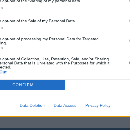
o opt-out of the Sharing of my personal data.
Viihdeuutiset
In
8.8.2017, 12:30
o opt-out of the Sale of my Personal Data.
In
12 Junior MasterCh
to opt-out of processing my Personal Data for Targeted
ing.
ns on
kilpailijaa esiteltii
In
n syöpä
heistä on paras jun
o opt-out of Collection, Use, Retention, Sale, and/or Sharing
ersonal Data that Is Unrelated with the Purposes for which it
lected.
Out
Taitavat nuoret kokit aloittavat pi
CONFIRM
lpailun
Junior MasterChef Suomi -tittelis
n
Data Deletion
Data Access
Privacy Policy