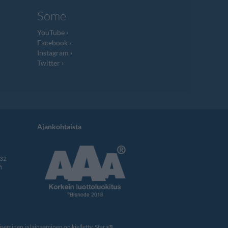
Some
YouTube
Facebook
Instagram
Twitter
Ajankohtaista
332
i
eminen ja lainaaminen on kielletty. Stara®,