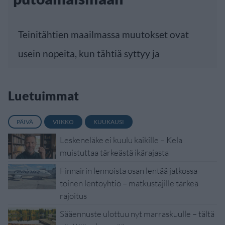
Teinitähtien maailmassa muutokset ovat
usein nopeita, kun tähtiä syttyy ja
Luetuimmat
PÄIVÄ
VIIKKO
KUUKAUSI
Leskeneläke ei kuulu kaikille – Kela
muistuttaa tärkeästä ikärajasta
Finnairin lennoista osan lentää jatkossa
toinen lentoyhtiö – matkustajille tärkeä
rajoitus
Sääennuste ulottuu nyt marraskuulle – tältä