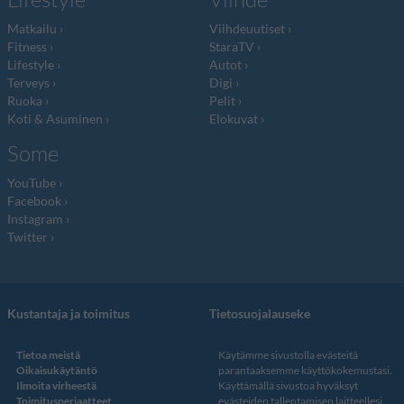
Matkailu
Viihdeuutiset
Fitness
StaraTV
Lifestyle
Autot
Terveys
Digi
Ruoka
Pelit
Koti & Asuminen
Elokuvat
Some
YouTube
Facebook
Instagram
Twitter
Kustantaja ja toimitus
Tietosuojalauseke
Tietoa meistä
Käytämme sivustolla evästeitä
Oikaisukäytäntö
parantaaksemme käyttökokemustasi.
Ilmoita virheestä
Käyttämällä sivustoa hyväksyt
Toimitusperiaatteet
evästeiden tallentamisen laitteellesi.