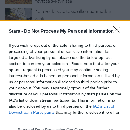
näyttää syksyn sää
Kela voi leikata tukia ulkomaanmatkan
vuoksi
Suolikaasun tuoksu levisi Spider-Man -
Stara -
Do Not Process My Personal Information
näytöksessä – yleisö poistui paikalta
If you wish to opt-out of the sale, sharing to third parties, or
processing of your personal or sensitive information for
targeted advertising by us, please use the below opt-out
section to confirm your selection. Please note that after your
opt-out request is processed you may continue seeing
interest-based ads based on personal information utilized by
us or personal information disclosed to third parties prior to
your opt-out. You may separately opt-out of the further
disclosure of your personal information by third parties on the
IAB’s list of downstream participants. This information may
also be disclosed by us to third parties on the
IAB’s List of
Downstream Participants
that may further disclose it to other
third parties.
Viihdeuutiset
Personal Data Processing Opt Outs