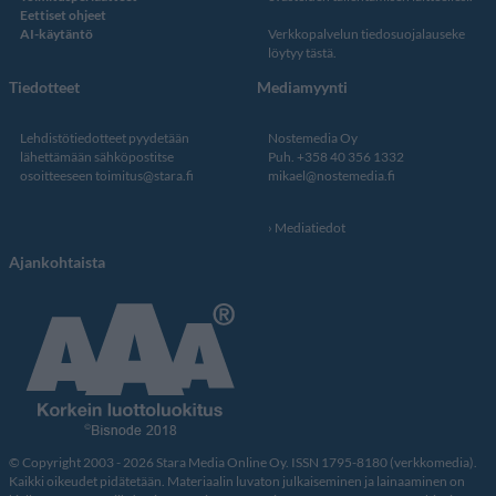
Eettiset ohjeet
AI-käytäntö
Verkkopalvelun
tiedosuojalauseke
löytyy tästä
.
Tiedotteet
Mediamyynti
Lehdistötiedotteet pyydetään
Nostemedia Oy
lähettämään sähköpostitse
Puh. +358 40 356 1332
osoitteeseen
toimitus@stara.fi
mikael@nostemedia.fi
Mediatiedot
Ajankohtaista
© Copyright 2003 - 2026 Stara Media Online Oy. ISSN 1795-8180 (verkkomedia).
Kaikki oikeudet pidätetään. Materiaalin luvaton julkaiseminen ja lainaaminen on