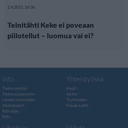
2.4.2012, 16:30
Teinitähti Keke ei poveaan
piilotellut – luomua vai ei?
Info
Yhteistyössä
Tietoa meistä
Kesä!
Tietosuojalauseke
Jocka
Lähetä uutisvinkki
Tyyliniekka
Mediatiedot
Päivän Lehti
RSS-ohje
RSS
Lifestyle
Viihde