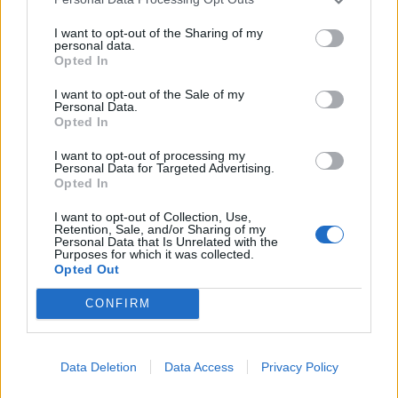
14.12.2016, 17:00
I want to opt-out of the Sharing of my
personal data.
Opted In
Keke Palmer läpinäkyvässä
I want to opt-out of the Sale of my
paidassa – paparazzi iski heti
Personal Data.
Opted In
I want to opt-out of processing my
Personal Data for Targeted Advertising.
Opted In
I want to opt-out of Collection, Use,
Retention, Sale, and/or Sharing of my
Personal Data that Is Unrelated with the
Purposes for which it was collected.
Opted Out
CONFIRM
Data Deletion
Data Access
Privacy Policy
Elokuvat