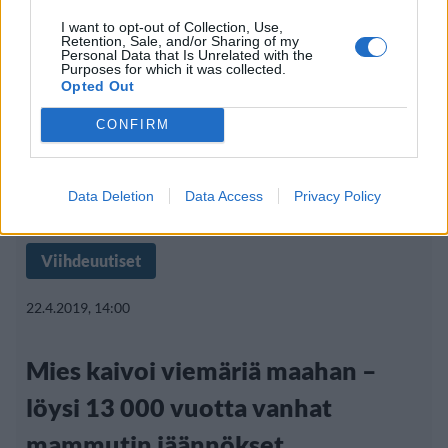
I want to opt-out of Collection, Use,
Retention, Sale, and/or Sharing of my
Personal Data that Is Unrelated with the
Purposes for which it was collected.
Opted Out
CONFIRM
Data Deletion
Data Access
Privacy Policy
Viihdeuutiset
22.4.2019, 14:00
Mies kaivoi viemäriä maahan –
löysi 13 000 vuotta vanhat
mammutin jäännökset