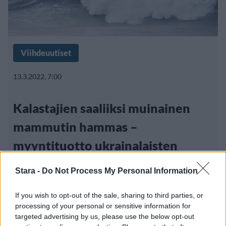
Viihdeuutiset
13.3.2022, 7:00
Kalastajien saaliiksi muinainen
mammutin hammas –
myyntituotto ukrainalaisten
hyväksi
Stara -
Do Not Process My Personal Information
If you wish to opt-out of the sale, sharing to third parties, or
processing of your personal or sensitive information for
targeted advertising by us, please use the below opt-out