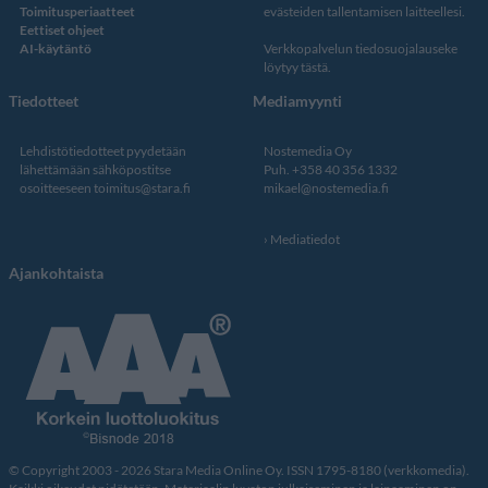
Toimitusperiaatteet
evästeiden tallentamisen laitteellesi.
Eettiset ohjeet
AI-käytäntö
Verkkopalvelun
tiedosuojalauseke
löytyy tästä
.
Tiedotteet
Mediamyynti
Lehdistötiedotteet pyydetään
Nostemedia Oy
lähettämään sähköpostitse
Puh. +358 40 356 1332
osoitteeseen
toimitus@stara.fi
mikael@nostemedia.fi
Mediatiedot
Ajankohtaista
© Copyright 2003 - 2026 Stara Media Online Oy. ISSN 1795-8180 (verkkomedia).