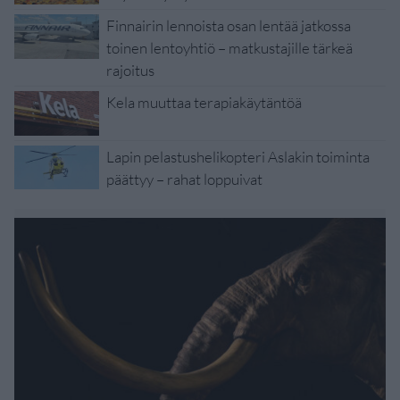
Finnairin lennoista osan lentää jatkossa
toinen lentoyhtiö – matkustajille tärkeä
rajoitus
Kela muuttaa terapiakäytäntöä
Lapin pelastushelikopteri Aslakin toiminta
päättyy – rahat loppuivat