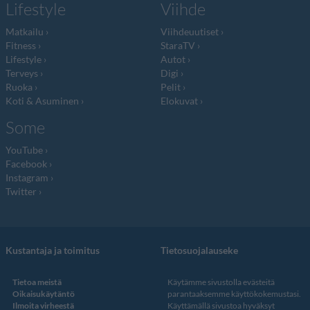
Lifestyle
Viihde
Matkailu
Viihdeuutiset
Fitness
StaraTV
Lifestyle
Autot
Terveys
Digi
Ruoka
Pelit
Koti & Asuminen
Elokuvat
Some
YouTube
Facebook
Instagram
Twitter
Kustantaja ja toimitus
Tietosuojalauseke
Tietoa meistä
Käytämme sivustolla evästeitä
Oikaisukäytäntö
parantaaksemme käyttökokemustasi.
Ilmoita virheestä
Käyttämällä sivustoa hyväksyt