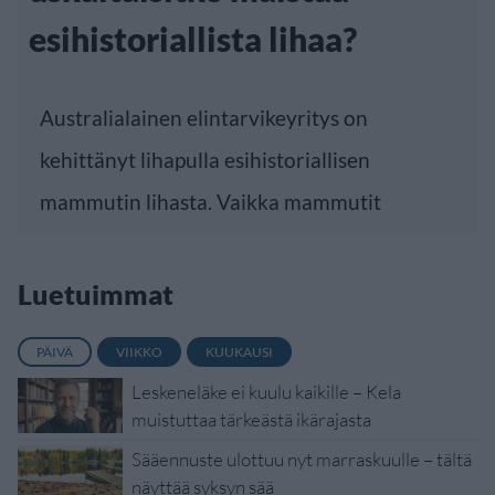
esihistoriallista lihaa?
Australialainen elintarvikeyritys on
kehittänyt lihapulla esihistoriallisen
mammutin lihasta. Vaikka mammutit
Luetuimmat
PÄIVÄ
VIIKKO
KUUKAUSI
Leskeneläke ei kuulu kaikille – Kela
muistuttaa tärkeästä ikärajasta
Sääennuste ulottuu nyt marraskuulle – tältä
näyttää syksyn sää