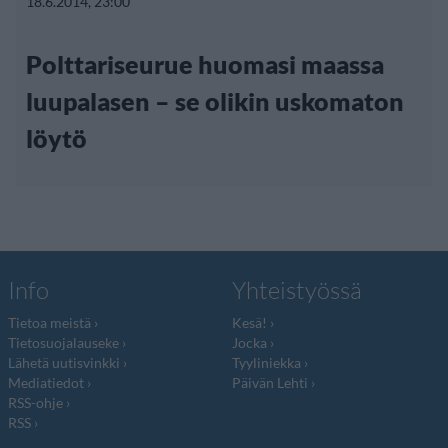
18.6.2014, 23:00
Polttariseurue huomasi maassa
luupalasen – se olikin uskomaton
löytö
Info
Yhteistyössä
Tietoa meistä
Kesä!
Tietosuojalauseke
Jocka
Lähetä uutisvinkki
Tyyliniekka
Mediatiedot
Päivän Lehti
RSS-ohje
RSS