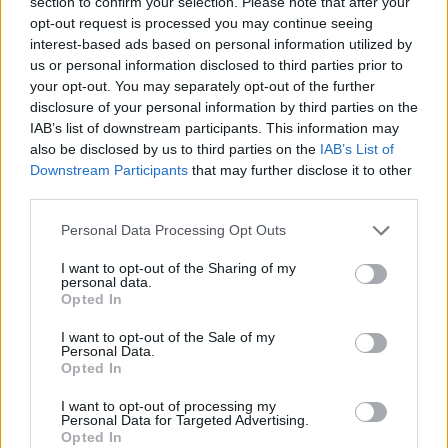
section to confirm your selection. Please note that after your
opt-out request is processed you may continue seeing
interest-based ads based on personal information utilized by
us or personal information disclosed to third parties prior to
your opt-out. You may separately opt-out of the further
disclosure of your personal information by third parties on the
IAB’s list of downstream participants. This information may
also be disclosed by us to third parties on the
IAB’s List of
Downstream Participants
that may further disclose it to other
third parties.
Viihdeuutiset
Personal Data Processing Opt Outs
14.9.2021, 19:00
I want to opt-out of the Sharing of my
personal data.
Opted In
Sukupuuttoon kuollut mammutti
I want to opt-out of the Sale of my
herätetään henkiin – 15 miljoonan
Personal Data.
Opted In
dollarin rahoitus varmistui
I want to opt-out of processing my
Personal Data for Targeted Advertising.
Opted In