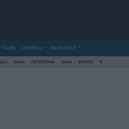
TUUBI
URHEILU
ELOKUVAT
ALLI
ELISA
TIETOTURVA
JUNA
RUOTSI
TORNIO
TUL