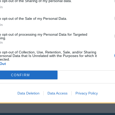
o opt-out of the Sharing of my personal data.
In
o opt-out of the Sale of my Personal Data.
In
to opt-out of processing my Personal Data for Targeted
ing.
nssa!
In
, Zara
o opt-out of Collection, Use, Retention, Sale, and/or Sharing
ersonal Data that Is Unrelated with the Purposes for which it
lected.
Out
CONFIRM
 suomalaistähti
Data Deletion
Data Access
Privacy Policy