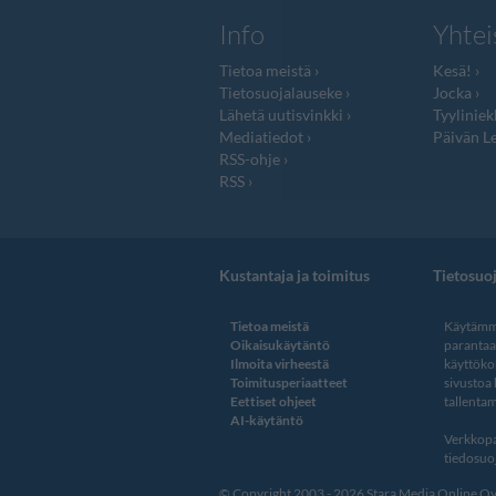
Info
Yhtei
Tietoa meistä
Kesä!
Tietosuojalauseke
Jocka
Lähetä uutisvinkki
Tyyliniek
Mediatiedot
Päivän Le
RSS-ohje
RSS
Kustantaja ja toimitus
Tietosuo
Tietoa meistä
Käytämme
Oikaisukäytäntö
paranta
Ilmoita virheestä
käyttöko
Toimitusperiaatteet
sivustoa
Eettiset ohjeet
tallentam
AI-käytäntö
Verkkopa
tiedosuoj
© Copyright 2003 - 2026 Stara Media Online Oy. 