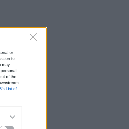
sonal or
ection to
ou may
 personal
out of the
 downstream
B’s List of