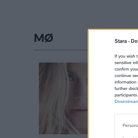
MØ
Stara -
Do
If you wish 
sensitive in
confirm you
continue se
information 
further disc
participants
Downstream 
Persona