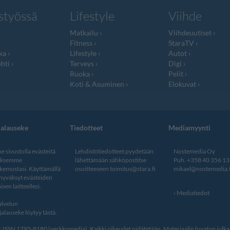
styössä
Lifestyle
Viihde
Matkailu
Viihdeuutiset
Fitness
StaraTV
ka
Lifestyle
Autot
hti
Terveys
Digi
Ruoka
Pelit
Koti & Asuminen
Elokuvat
jalauseke
Tiedotteet
Mediamyynti
 sivustolla evästeitä
Lehdistötiedotteet pyydetään
Nostemedia Oy
aksemme
lähettämään sähköpostitse
Puh. +358 40 356 1
kemustasi. Käyttämällä
osoitteeseen
toimitus@stara.fi
mikael@nostemedia.f
 hyväksyt evästeiden
isen laitteellesi.
Mediatiedot
lvelun
alauseke löytyy tästä
.
ISSN 1795-8180 (verkkomedia). Kaikki oikeudet pidätetään. Materiaalin luvaton julkais