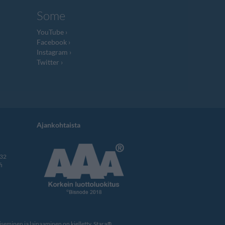
Some
YouTube
Facebook
Instagram
Twitter
Ajankohtaista
332
i
eminen ja lainaaminen on kielletty. Stara®,