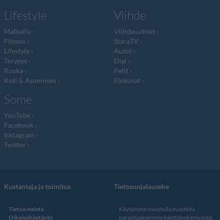
Lifestyle
Viihde
Matkailu
Viihdeuutiset
Fitness
StaraTV
Lifestyle
Autot
Terveys
Digi
Ruoka
Pelit
Koti & Asuminen
Elokuvat
Some
YouTube
Facebook
Instagram
Twitter
Kustantaja ja toimitus
Tietosuojalauseke
Tietoa meistä
Käytämme sivustolla evästeitä
Oikaisukäytäntö
parantaaksemme käyttökokemustasi.