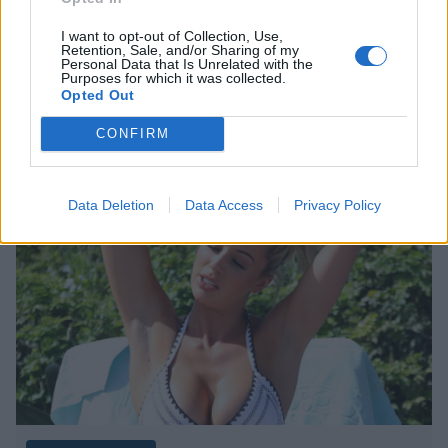
I want to opt-out of Collection, Use,
Retention, Sale, and/or Sharing of my
Bikinikaunotar iski trollaajalle
Personal Data that Is Unrelated with the
Purposes for which it was collected.
takaisin – vertasi huuliaan
Opted Out
takapuoleen
CONFIRM
Data Deletion
Data Access
Privacy Policy