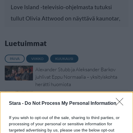
Love Island -televisio-ohjelmasta tutuksi
tullut Olivia Attwood on näyttävä kaunotar,
Luetuimmat
PÄIVÄ
VIIKKO
KUUKAUSI
Alexander Stubb ja Aleksander Barkov
juhlivat Eppu Normaalia – yksityiskohta
herätti huomiota
Työnantaja ei hyväksynyt etälääkärin
sairauslomatodistuksia – neljälle ei
Stara -
Do Not Process My Personal Information
maksettu sairausajan palkkaa
If you wish to opt-out of the sale, sharing to third parties, or
IIro Rantala kruunasi Eppu Normaalin
processing of your personal or sensitive information for
jäähyväiset – ylilyönti kuitenkin tyrmistytti
targeted advertising by us, please use the below opt-out