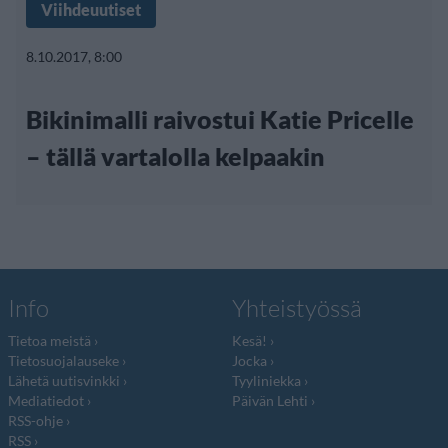
Viihdeuutiset
8.10.2017, 8:00
Bikinimalli raivostui Katie Pricelle
– tällä vartalolla kelpaakin
Info
Yhteistyössä
Tietoa meistä
Kesä!
Tietosuojalauseke
Jocka
Lähetä uutisvinkki
Tyyliniekka
Mediatiedot
Päivän Lehti
RSS-ohje
RSS