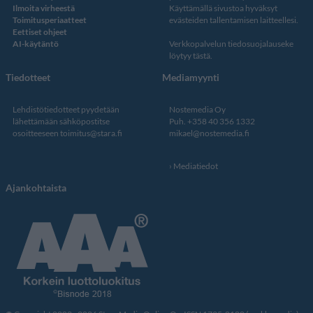
Ilmoita virheestä
Käyttämällä sivustoa hyväksyt
Toimitusperiaatteet
evästeiden tallentamisen laitteellesi.
Eettiset ohjeet
AI-käytäntö
Verkkopalvelun
tiedosuojalauseke
löytyy tästä
.
Tiedotteet
Mediamyynti
Lehdistötiedotteet pyydetään
Nostemedia Oy
lähettämään sähköpostitse
Puh. +358 40 356 1332
osoitteeseen
toimitus@stara.fi
mikael@nostemedia.fi
Mediatiedot
Ajankohtaista