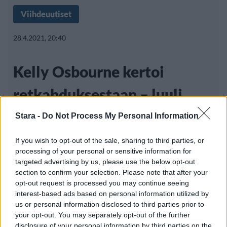
Viihdeuutiset
28.4.2021, 20:40
Kelly Osbourne kertoi
retkahduksestaan – luuli
voivansa käyttää alkoholia
Stara -
Do Not Process My Personal Information
kohtuudella
If you wish to opt-out of the sale, sharing to third parties, or
processing of your personal or sensitive information for
targeted advertising by us, please use the below opt-out
section to confirm your selection. Please note that after your
Ozzy ja Sharon Osbournen nuorin tytär Kelly
opt-out request is processed you may continue seeing
interest-based ads based on personal information utilized by
Osbourne on viettänyt
us or personal information disclosed to third parties prior to
your opt-out. You may separately opt-out of the further
disclosure of your personal information by third parties on the