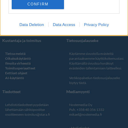
CONFIRM
Facebook
Instagram
Twitter
Data Deletion
Data Access
Privacy Policy
Kustantaja ja toimitus
Tietosuojalauseke
Tietoa meistä
Käytämme sivustolla evästeitä
Oikaisukäytäntö
parantaaksemme käyttökokemustasi.
Ilmoita virheestä
Käyttämällä sivustoa hyväksyt
Toimitusperiaatteet
evästeiden tallentamisen laitteellesi.
Eettiset ohjeet
AI-käytäntö
Verkkopalvelun
tiedosuojalauseke
löytyy tästä
.
Tiedotteet
Mediamyynti
Lehdistötiedotteet pyydetään
Nostemedia Oy
lähettämään sähköpostitse
Puh. +358 40 356 1332
osoitteeseen
toimitus@stara.fi
mikael@nostemedia.fi
Mediatiedot