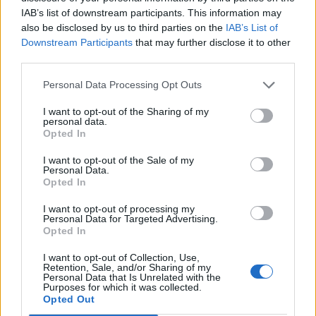
IAB’s list of downstream participants. This information may
also be disclosed by us to third parties on the
IAB’s List of
Downstream Participants
that may further disclose it to other
Info
Yhteistyössä
third parties.
Tietoa meistä
Kesä!
Personal Data Processing Opt Outs
Tietosuojalauseke
Jocka
Lähetä uutisvinkki
Tyyliniekka
I want to opt-out of the Sharing of my
Mediatiedot
Päivän Lehti
personal data.
RSS-ohje
Opted In
RSS
I want to opt-out of the Sale of my
Lifestyle
Viihde
Personal Data.
Opted In
Matkailu
Viihdeuutiset
Fitness
StaraTV
I want to opt-out of processing my
Personal Data for Targeted Advertising.
Lifestyle
Autot
Opted In
Terveys
Digi
Ruoka
Pelit
I want to opt-out of Collection, Use,
Koti & Asuminen
Elokuvat
Retention, Sale, and/or Sharing of my
Personal Data that Is Unrelated with the
Some
Purposes for which it was collected.
Opted Out
YouTube