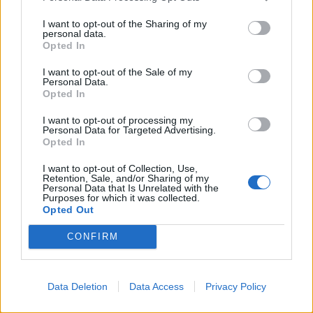
I want to opt-out of the Sharing of my
personal data.
Kurikkalainen hiihdon olympiavoittaja ja
Opted In
entinen kansanedustaja Juha Mieto voitti
I want to opt-out of the Sale of my
Personal Data.
Opted In
menestyksekkäällä
I want to opt-out of processing my
Personal Data for Targeted Advertising.
Opted In
I want to opt-out of Collection, Use,
Retention, Sale, and/or Sharing of my
Info
Yhteistyössä
Personal Data that Is Unrelated with the
Purposes for which it was collected.
Opted Out
Tietoa meistä
Kesä!
Tietosuojalauseke
Jocka
CONFIRM
Lähetä uutisvinkki
Tyyliniekka
Mediatiedot
Päivän Lehti
RSS-ohje
RSS
Data Deletion
Data Access
Privacy Policy
Lifestyle
Viihde