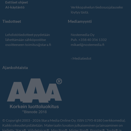
Eettiset ohjeet
AI-käytäntö
Verkkopalvelun
tiedosuojalauseke
löytyy tästä
.
Tiedotteet
Mediamyynti
Lehdistötiedotteet pyydetään
Nostemedia Oy
lähettämään sähköpostitse
Puh. +358 40 356 1332
osoitteeseen
toimitus@stara.fi
mikael@nostemedia.fi
Mediatiedot
Ajankohtaista
© Copyright 2003 - 2026 Stara Media Online Oy. ISSN 1795-8180 (verkkomedia).
Kaikki oikeudet pidätetään. Materiaalin luvaton julkaiseminen ja lainaaminen on
kielletty. Stara®, Viihdetaivas®, Miss Pop®, Mister Pop®, Popstar®, Tuubi® ja