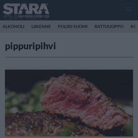
Men
ALKOHOLI
LIIKENNE
POLIISI SUOMI
RATTIJUOPPO
KO
pippuripihvi