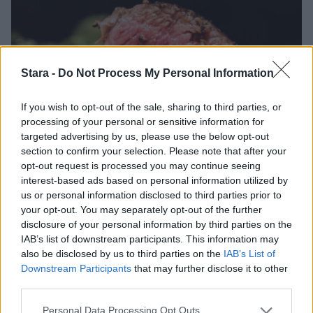
Stara -
Do Not Process My Personal Information
If you wish to opt-out of the sale, sharing to third parties, or
processing of your personal or sensitive information for
targeted advertising by us, please use the below opt-out
section to confirm your selection. Please note that after your
Viihdeuutiset
opt-out request is processed you may continue seeing
interest-based ads based on personal information utilized by
us or personal information disclosed to third parties prior to
24.2.2023, 7:00
your opt-out. You may separately opt-out of the further
disclosure of your personal information by third parties on the
Mikä annnos! Juha Mieto söi
IAB’s list of downstream participants. This information may
also be disclosed by us to third parties on the
IAB’s List of
Tampereella lähes kilon
Downstream Participants
that may further disclose it to other
third parties.
pippuripihviä
Personal Data Processing Opt Outs