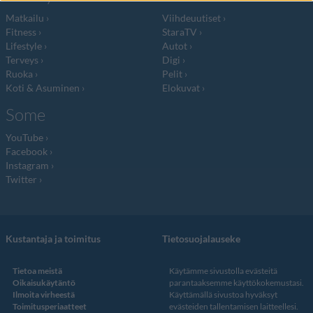
Matkailu
Viihdeuutiset
Fitness
StaraTV
Lifestyle
Autot
Terveys
Digi
Ruoka
Pelit
Koti & Asuminen
Elokuvat
Some
YouTube
Facebook
Instagram
Twitter
Kustantaja ja toimitus
Tietosuojalauseke
Tietoa meistä
Käytämme sivustolla evästeitä
Oikaisukäytäntö
parantaaksemme käyttökokemustasi.
Ilmoita virheestä
Käyttämällä sivustoa hyväksyt
Toimitusperiaatteet
evästeiden tallentamisen laitteellesi.