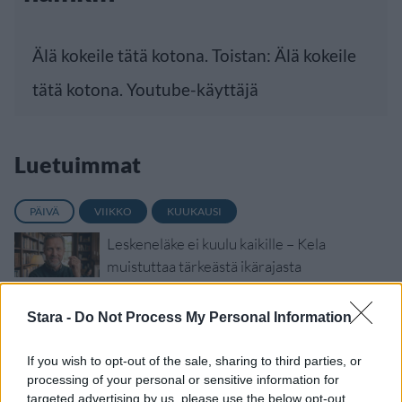
Älä kokeile tätä kotona. Toistan: Älä kokeile
tätä kotona. Youtube-käyttäjä
Luetuimmat
PÄIVÄ
VIIKKO
KUUKAUSI
Leskeneläke ei kuulu kaikille – Kela
muistuttaa tärkeästä ikärajasta
Sääennuste ulottuu nyt marraskuulle – tältä
Stara -
Do Not Process My Personal Information
näyttää syksyn sää
Finnairin lennoista osan lentää jatkossa
If you wish to opt-out of the sale, sharing to third parties, or
toinen lentoyhtiö – matkustajille tärkeä
processing of your personal or sensitive information for
rajoitus
targeted advertising by us, please use the below opt-out