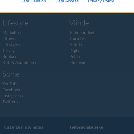
Data Deletion
Data Access
Privacy Policy
RSS-ohje
RSS
Lifestyle
Viihde
Matkailu
Viihdeuutiset
Fitness
StaraTV
Lifestyle
Autot
Terveys
Digi
Ruoka
Pelit
Koti & Asuminen
Elokuvat
Some
YouTube
Facebook
Instagram
Twitter
Kustantaja ja toimitus
Tietosuojalauseke