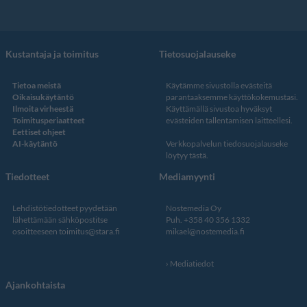
Kustantaja ja toimitus
Tietosuojalauseke
Tietoa meistä
Käytämme sivustolla evästeitä
Oikaisukäytäntö
parantaaksemme käyttökokemustasi.
Ilmoita virheestä
Käyttämällä sivustoa hyväksyt
Toimitusperiaatteet
evästeiden tallentamisen laitteellesi.
Eettiset ohjeet
AI-käytäntö
Verkkopalvelun
tiedosuojalauseke
löytyy tästä
.
Tiedotteet
Mediamyynti
Lehdistötiedotteet pyydetään
Nostemedia Oy
lähettämään sähköpostitse
Puh. +358 40 356 1332
osoitteeseen
toimitus@stara.fi
mikael@nostemedia.fi
Mediatiedot
Ajankohtaista