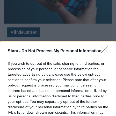
Viihdeuutiset
5.8.2023, 15:00
Stara -
Do Not Process My Personal Information
Uskotko silmiäsi? Mies ratkaisi
If you wish to opt-out of the sale, sharing to third parties, or
kolme Rubikin kuutiota
processing of your personal or sensitive information for
targeted advertising by us, please use the below opt-out
jongleeratessaan niitä
section to confirm your selection. Please note that after your
opt-out request is processed you may continue seeing
interest-based ads based on personal information utilized by
us or personal information disclosed to third parties prior to
your opt-out. You may separately opt-out of the further
disclosure of your personal information by third parties on the
IAB’s list of downstream participants. This information may