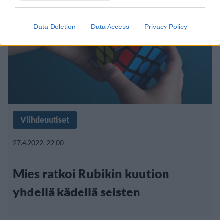
Data Deletion
Data Access
Privacy Policy
Viihdeuutiset
27.4.2022, 22:00
Mies ratkoi Rubikin kuution
yhdellä kädellä seisten