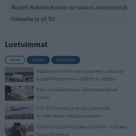
Älypeli Rubikin kuutio on saanut aivonystyrät
liikkeelle jo yli 50
Luetuimmat
PÄIVÄ
VIIKKO
KUUKAUSI
Maailman eniten matkustaneet valitsivat
suosikkikohteensa – yllättävä voittaja
Kela voi leikata tukia ulkomaanmatkan
vuoksi
F/A-18 Hornet jyrähtää ylilennolle
Jyväskylässä – katuja suljetaan
Moottoripyöräilijä pakeni poliisia – tutkaan
hurja ylinopeus