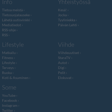
Info
Yhteistyössä
Tietoa meistä
Kesä!
Tietosuojalauseke
Jocka
Lähetä uutisvinkki
Tyyliniekka
Mediatiedot
Päivän Lehti
RSS-ohje
RSS
Lifestyle
Viihde
Matkailu
Viihdeuutiset
Fitness
StaraTV
Lifestyle
Autot
Terveys
Digi
Ruoka
Pelit
Koti & Asuminen
Elokuvat
Some
YouTube
Facebook
Instagram
Twitter