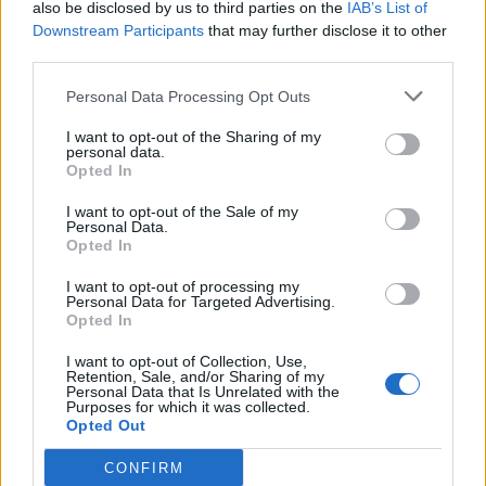
also be disclosed by us to third parties on the
IAB’s List of
Downstream Participants
that may further disclose it to other
third parties.
Personal Data Processing Opt Outs
I want to opt-out of the Sharing of my
personal data.
Opted In
Viihdeuutiset
I want to opt-out of the Sale of my
Personal Data.
Opted In
22.4.2023, 5:00
I want to opt-out of processing my
Personal Data for Targeted Advertising.
Harrastuksia pitää olla? Mies
Opted In
ratkoi lähes 7 000 Rubikin
I want to opt-out of Collection, Use,
Retention, Sale, and/or Sharing of my
kuutiota vuorokaudessa
Personal Data that Is Unrelated with the
Purposes for which it was collected.
Opted Out
CONFIRM