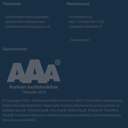
Tiedotteet
Mediamyynti
Lehdistötiedotteet pyydetään
Nostemedia Oy
lähettämään sähköpostitse
Puh. +358 40 356 1332
osoitteeseen
toimitus@stara.fi
mikael@nostemedia.fi
Mediatiedot
Ajankohtaista
© Copyright 2003 - 2026 Stara Media Online Oy. ISSN 1795-8180 (verkkomedia).
Kaikki oikeudet pidätetään. Materiaalin luvaton julkaiseminen ja lainaaminen on
kielletty. Stara®, Viihdetaivas®, Miss Pop®, Mister Pop®, Popstar®, Tuubi® ja
Jetset® ovat Stara Media Oy:n rekisteröityjä tavaramerkkejä, joiden käyttäminen
ilman lupaa on kielletty.