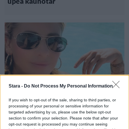
upea kaunotar
Stara -
Do Not Process My Personal Information
Viihdeuutiset
If you wish to opt-out of the sale, sharing to third parties, or
processing of your personal or sensitive information for
12.4.2022, 14:00
targeted advertising by us, please use the below opt-out
section to confirm your selection. Please note that after your
Sarah Michelle Gellar on tyylikäs
opt-out request is processed you may continue seeing