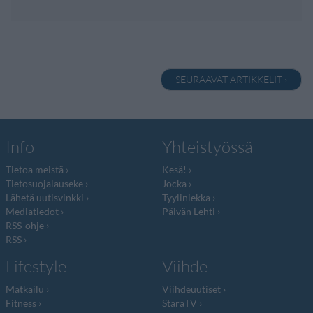
SEURAAVAT ARTIKKELIT ›
Info
Yhteistyössä
Tietoa meistä
Kesä!
Tietosuojalauseke
Jocka
Lähetä uutisvinkki
Tyyliniekka
Mediatiedot
Päivän Lehti
RSS-ohje
RSS
Lifestyle
Viihde
Matkailu
Viihdeuutiset
Fitness
StaraTV