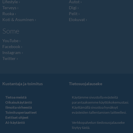
Lifestyle
Autot
Terveys
Digi
Ruoka
Pelit
Koti & Asuminen
Elokuvat
Some
YouTube
Facebook
Instagram
Twitter
Kustantaja ja toimitus
Tietosuojalauseke
Tietoa meistä
Käytämme sivustolla evästeitä
Oikaisukäytäntö
parantaaksemme käyttökokemustasi.
Ilmoita virheestä
Käyttämällä sivustoa hyväksyt
Toimitusperiaatteet
evästeiden tallentamisen laitteellesi.
Eettiset ohjeet
AI-käytäntö
Verkkopalvelun
tiedosuojalauseke
löytyy tästä
.