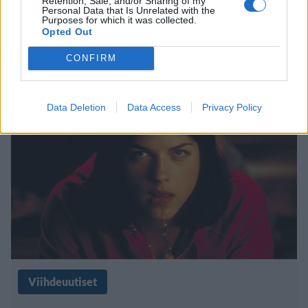
Retention, Sale, and/or Sharing of my
Sarah Michelle Gellar innoissaan –
Personal Data that Is Unrelated with the
Purposes for which it was collected.
sai lapsensa koukuttumaan Buffy,
Opted Out
vampyyrintappaja -sarjaan
CONFIRM
Data Deletion
Data Access
Privacy Policy
Viihdeuutiset