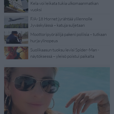
Kela voi leikata tukia ulkomaanmatkan
vuoksi
F/A-18 Hornet jyrähtää ylilennolle
Jyväskylässä – katuja suljetaan
Moottoripyöräilijä pakeni poliisia – tutkaan
hurja ylinopeus
Suolikaasun tuoksu levisi Spider-Man -
näytöksessä – yleisö poistui paikalta