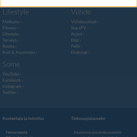
Lifestyle
Viihde
Matkailu
Viihdeuutiset
Fitness
StaraTV
Lifestyle
Autot
Terveys
Digi
Ruoka
Pelit
Koti & Asuminen
Elokuvat
Some
YouTube
Facebook
Instagram
Twitter
Kustantaja ja toimitus
Tietosuojalauseke
Tietoa meistä
Käytämme sivustolla evästeitä