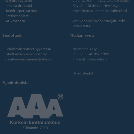
Oikaisukäytäntö
parantaaksemme käyttökokemustasi.
Ilmoita virheestä
Käyttämällä sivustoa hyväksyt
Toimitusperiaatteet
evästeiden tallentamisen laitteellesi.
Eettiset ohjeet
AI-käytäntö
Verkkopalvelun
tiedosuojalauseke
löytyy tästä
.
Tiedotteet
Mediamyynti
Lehdistötiedotteet pyydetään
Nostemedia Oy
lähettämään sähköpostitse
Puh. +358 40 356 1332
osoitteeseen
toimitus@stara.fi
mikael@nostemedia.fi
Mediatiedot
Ajankohtaista