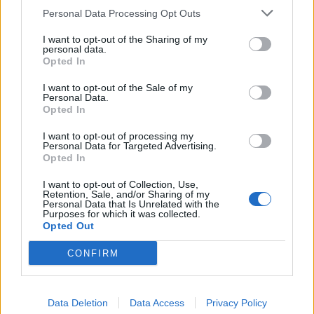
Personal Data Processing Opt Outs
kevytajoneuvo
I want to opt-out of the Sharing of my
personal data.
Opted In
Tänään esiteltiin suomalaisen kehittelytyön
I want to opt-out of the Sale of my
Personal Data.
tuloksena uusi ympäristöä säästävä
Opted In
innovaatio, eli
I want to opt-out of processing my
Personal Data for Targeted Advertising.
Opted In
I want to opt-out of Collection, Use,
Retention, Sale, and/or Sharing of my
Personal Data that Is Unrelated with the
Purposes for which it was collected.
Info
Yhteistyössä
Opted Out
Tietoa meistä
Kesä!
CONFIRM
Tietosuojalauseke
Jocka
Lähetä uutisvinkki
Tyyliniekka
Mediatiedot
Päivän Lehti
RSS-ohje
Data Deletion
Data Access
Privacy Policy
RSS