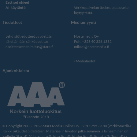
Eettiset ohjeet
AI-käytäntö
Verkkopalvelun
tiedosuojalauseke
löytyy tästä
.
Tiedotteet
Mediamyynti
Lehdistötiedotteet pyydetään
Nostemedia Oy
lähettämään sähköpostitse
Puh. +358 40 356 1332
osoitteeseen
toimitus@stara.fi
mikael@nostemedia.fi
Mediatiedot
Ajankohtaista
© Copyright 2003 - 2026 Stara Media Online Oy. ISSN 1795-8180 (verkkomedia).
Kaikki oikeudet pidätetään. Materiaalin luvaton julkaiseminen ja lainaaminen on
kielletty. Stara®, Viihdetaivas®, Miss Pop®, Mister Pop®, Popstar®, Tuubi® ja