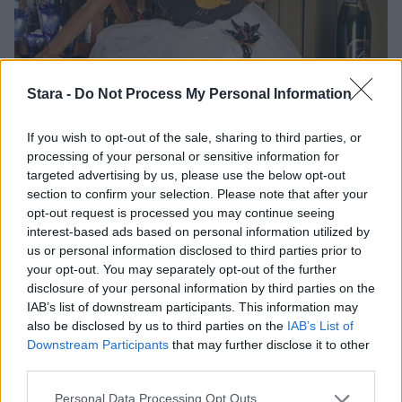
Stara -
Do Not Process My Personal Information
If you wish to opt-out of the sale, sharing to third parties, or
processing of your personal or sensitive information for
targeted advertising by us, please use the below opt-out
section to confirm your selection. Please note that after your
Viihdeuutiset
opt-out request is processed you may continue seeing
interest-based ads based on personal information utilized by
us or personal information disclosed to third parties prior to
16.7.2012, 18:10
your opt-out. You may separately opt-out of the further
disclosure of your personal information by third parties on the
Suomalainen glamour-malli
IAB’s list of downstream participants. This information may
also be disclosed by us to third parties on the
IAB’s List of
villitsee Virossa – katso
Downstream Participants
that may further disclose it to other
third parties.
kuumat kuvat
Personal Data Processing Opt Outs