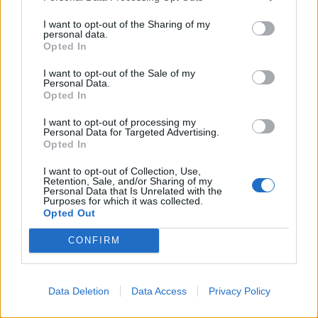
I want to opt-out of the Sharing of my
personal data.
Suomalaisen moottoripyörälehti MP
Opted In
Maailman julkaisemassa Grid Girl -
I want to opt-out of the Sale of my
Personal Data.
Opted In
kalenterissa taannoin poseerannut
I want to opt-out of processing my
Personal Data for Targeted Advertising.
Opted In
I want to opt-out of Collection, Use,
Retention, Sale, and/or Sharing of my
Info
Yhteistyössä
Personal Data that Is Unrelated with the
Purposes for which it was collected.
Opted Out
Tietoa meistä
Kesä!
Tietosuojalauseke
Jocka
CONFIRM
Lähetä uutisvinkki
Tyyliniekka
Mediatiedot
Päivän Lehti
RSS-ohje
RSS
Data Deletion
Data Access
Privacy Policy
Lifestyle
Viihde