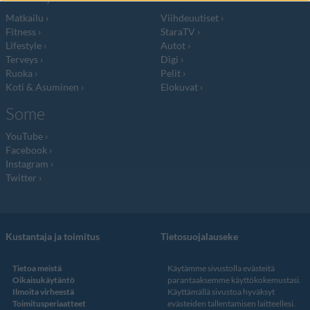
Matkailu
Viihdeuutiset
Fitness
StaraTV
Lifestyle
Autot
Terveys
Digi
Ruoka
Pelit
Koti & Asuminen
Elokuvat
Some
YouTube
Facebook
Instagram
Twitter
Kustantaja ja toimitus
Tietosuojalauseke
Tietoa meistä
Käytämme sivustolla evästeitä
Oikaisukäytäntö
parantaaksemme käyttökokemustasi.
Ilmoita virheestä
Käyttämällä sivustoa hyväksyt
Toimitusperiaatteet
evästeiden tallentamisen laitteellesi.