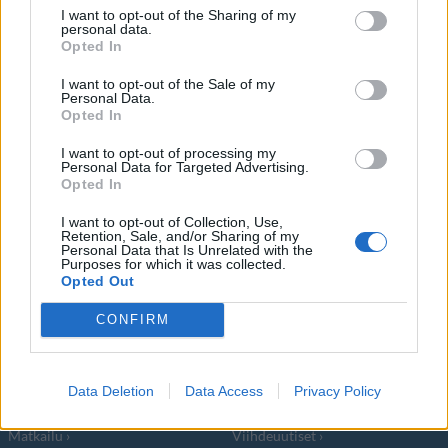
I want to opt-out of the Sharing of my
personal data.
Opted In
Suomalaisille supersuositun
X-Files
, eli
I want to opt-out of the Sale of my
Salaiset kansiot
, -ohjelman miespääosan
Personal Data.
Opted In
I want to opt-out of processing my
Personal Data for Targeted Advertising.
Opted In
I want to opt-out of Collection, Use,
Info
Yhteistyössä
Retention, Sale, and/or Sharing of my
Personal Data that Is Unrelated with the
Purposes for which it was collected.
Tietoa meistä
Kesä!
Opted Out
Tietosuojalauseke
Jocka
Lähetä uutisvinkki
Tyyliniekka
CONFIRM
Mediatiedot
Päivän Lehti
RSS-ohje
RSS
Data Deletion
Data Access
Privacy Policy
Lifestyle
Viihde
Matkailu
Viihdeuutiset