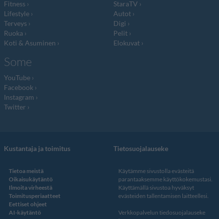
Fitness
StaraTV
Lifestyle
Autot
Terveys
Digi
Ruoka
Pelit
Koti & Asuminen
Elokuvat
Some
YouTube
Facebook
Instagram
Twitter
Kustantaja ja toimitus
Tietosuojalauseke
Tietoa meistä
Käytämme sivustolla evästeitä
Oikaisukäytäntö
parantaaksemme käyttökokemustasi.
Ilmoita virheestä
Käyttämällä sivustoa hyväksyt
Toimitusperiaatteet
evästeiden tallentamisen laitteellesi.
Eettiset ohjeet
AI-käytäntö
Verkkopalvelun
tiedosuojalauseke