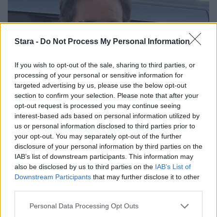
Stara -
Do Not Process My Personal Information
If you wish to opt-out of the sale, sharing to third parties, or
processing of your personal or sensitive information for
targeted advertising by us, please use the below opt-out
section to confirm your selection. Please note that after your
opt-out request is processed you may continue seeing
Viihdeuutiset
interest-based ads based on personal information utilized by
us or personal information disclosed to third parties prior to
your opt-out. You may separately opt-out of the further
29.6.2011, 14:45
disclosure of your personal information by third parties on the
IAB’s list of downstream participants. This information may
Seksiriippuvuus oli liikaa –
also be disclosed by us to third parties on the
IAB’s List of
Downstream Participants
that may further disclose it to other
Tea Leoni erosi David
third parties.
Personal Data Processing Opt Outs
Duchovnystä