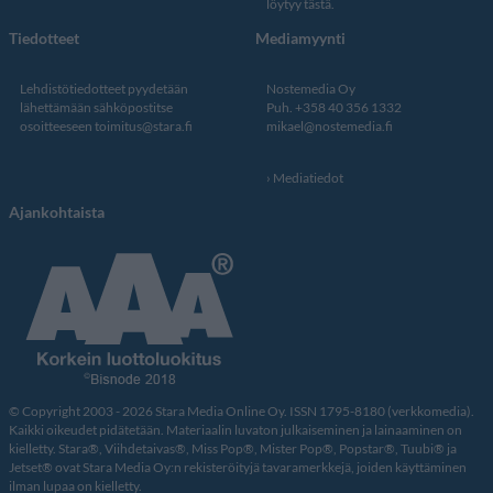
löytyy tästä
.
Tiedotteet
Mediamyynti
Lehdistötiedotteet pyydetään
Nostemedia Oy
lähettämään sähköpostitse
Puh. +358 40 356 1332
osoitteeseen
toimitus@stara.fi
mikael@nostemedia.fi
Mediatiedot
Ajankohtaista
© Copyright 2003 - 2026 Stara Media Online Oy. ISSN 1795-8180 (verkkomedia).
Kaikki oikeudet pidätetään. Materiaalin luvaton julkaiseminen ja lainaaminen on
kielletty. Stara®, Viihdetaivas®, Miss Pop®, Mister Pop®, Popstar®, Tuubi® ja
Jetset® ovat Stara Media Oy:n rekisteröityjä tavaramerkkejä, joiden käyttäminen
ilman lupaa on kielletty.