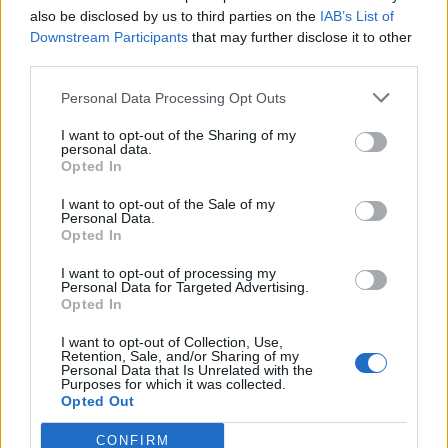
also be disclosed by us to third parties on the
IAB’s List of
Info
Yhteistyössä
Downstream Participants
that may further disclose it to other
Tietoa meistä
Kesä!
third parties.
Tietosuojalauseke
Jocka
Lähetä uutisvinkki
Tyyliniekka
Personal Data Processing Opt Outs
Mediatiedot
Päivän Lehti
I want to opt-out of the Sharing of my
RSS-ohje
personal data.
RSS
Opted In
Lifestyle
Viihde
I want to opt-out of the Sale of my
Personal Data.
Matkailu
Viihdeuutiset
Opted In
Fitness
StaraTV
Lifestyle
Autot
I want to opt-out of processing my
Personal Data for Targeted Advertising.
Terveys
Digi
Opted In
Ruoka
Pelit
Koti & Asuminen
Elokuvat
I want to opt-out of Collection, Use,
Retention, Sale, and/or Sharing of my
Some
Personal Data that Is Unrelated with the
Purposes for which it was collected.
YouTube
Opted Out
Facebook
Instagram
CONFIRM