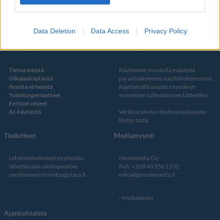
Twitter
Data Deletion
Data Access
Privacy Policy
Kustantaja ja toimitus
Tietosuojalauseke
Tietoa meistä
Käytämme sivustolla evästeitä
Oikaisukäytäntö
parantaaksemme käyttökokemustasi.
Ilmoita virheestä
Käyttämällä sivustoa hyväksyt
Toimitusperiaatteet
evästeiden tallentamisen laitteellesi.
Eettiset ohjeet
AI-käytäntö
Verkkopalvelun
tiedosuojalauseke
löytyy tästä
.
Tiedotteet
Mediamyynti
Lehdistötiedotteet pyydetään
Nostemedia Oy
lähettämään sähköpostitse
Puh. +358 40 356 1332
osoitteeseen
toimitus@stara.fi
mikael@nostemedia.fi
Mediatiedot
Ajankohtaista