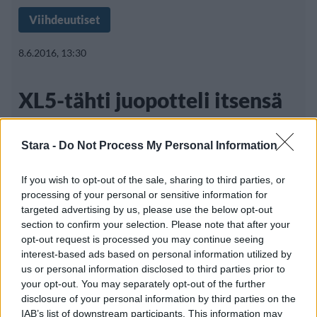
Viihdeuutiset
8.6.2016, 13:30
XL5-tähti juopotteli itsensä
pohjalle: ”Tajusin, että
Stara -
Do Not Process My Personal Information
alemmaksi en saa mennä”
If you wish to opt-out of the sale, sharing to third parties, or
processing of your personal or sensitive information for
targeted advertising by us, please use the below opt-out
1990-luvulla Suomen suosituin poikabändi
section to confirm your selection. Please note that after your
XL5 niitti menestystä ja valloitti pikkutyttöjen
opt-out request is processed you may continue seeing
interest-based ads based on personal information utilized by
us or personal information disclosed to third parties prior to
your opt-out. You may separately opt-out of the further
disclosure of your personal information by third parties on the
IAB’s list of downstream participants. This information may