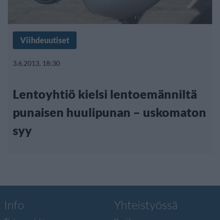
Viihdeuutiset
3.6.2013, 18:30
Lentoyhtiö kielsi lentoemänniltä
punaisen huulipunan – uskomaton
syy
Info
Yhteistyössä