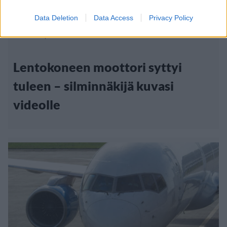
Viihdeuutiset
Data Deletion
Data Access
Privacy Policy
27.4.2015, 12:30
Lentokoneen moottori syttyi
tuleen – silminnäkijä kuvasi
videolle