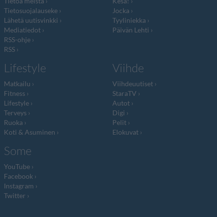
Tietoa meistä
Kesä!
Tietosuojalauseke
Jocka
Lähetä uutisvinkki
Tyyliniekka
Mediatiedot
Päivän Lehti
RSS-ohje
RSS
Lifestyle
Viihde
Matkailu
Viihdeuutiset
Fitness
StaraTV
Lifestyle
Autot
Terveys
Digi
Ruoka
Pelit
Koti & Asuminen
Elokuvat
Some
YouTube
Facebook
Instagram
Twitter