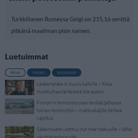
Turkkilianen Rumeysa Gelgi on 215,16 senttiä
pitkänä maailman pisin nainen.
Luetuimmat
PÄIVÄ
VIIKKO
KUUKAUSI
Leskeneläke ei kuulu kaikille – Kela
muistuttaa tärkeästä ikärajasta
Finnairin lennoista osan lentää jatkossa
toinen lentoyhtiö – matkustajille tärkeä
rajoitus
Sääennuste ulottuu nyt marraskuulle – tältä
näyttää syksyn sää