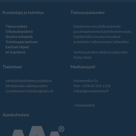
Kustantaja ja toimitus
Tietosuojalauseke
Tietoa meistä
Käytämme sivustolla evästeitä
Oikaisukäytäntö
parantaaksemme käyttökokemustasi.
Ilmoita virheestä
Käyttämällä sivustoa hyväksyt
Toimitusperiaatteet
evästeiden tallentamisen laitteellesi.
Eettiset ohjeet
AI-käytäntö
Verkkopalvelun
tiedosuojalauseke
löytyy tästä
.
Tiedotteet
Mediamyynti
Lehdistötiedotteet pyydetään
Nostemedia Oy
lähettämään sähköpostitse
Puh. +358 40 356 1332
osoitteeseen
toimitus@stara.fi
mikael@nostemedia.fi
Mediatiedot
Ajankohtaista