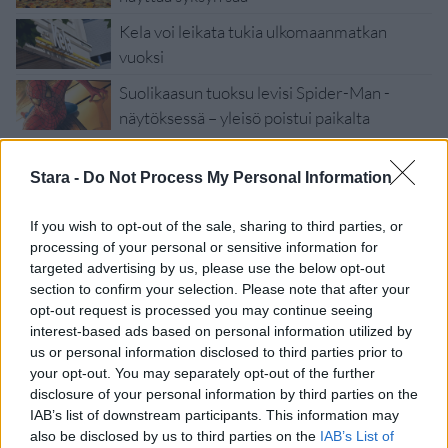
Kela voi leikata tukia ulkomaanmatkan
vuoksi
Suolikaasun tuoksu levisi Spider-Man -
näytöksessä – yleisö poistui paikalta
Stara -
Do Not Process My Personal Information
If you wish to opt-out of the sale, sharing to third parties, or
processing of your personal or sensitive information for
targeted advertising by us, please use the below opt-out
section to confirm your selection. Please note that after your
opt-out request is processed you may continue seeing
interest-based ads based on personal information utilized by
us or personal information disclosed to third parties prior to
your opt-out. You may separately opt-out of the further
disclosure of your personal information by third parties on the
Viihdeuutiset
IAB’s list of downstream participants. This information may
also be disclosed by us to third parties on the
IAB’s List of