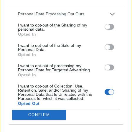
third parties.
Seinäjoen Vauhtiajot palaavat
Personal Data Processing Opt Outs
tutulle paikalleen – esiintymässä
I want to opt-out of the Sharing of my
Tehosekoitin, Haloo Helsinki,
personal data.
Opted In
Teflon Brothers…
I want to opt-out of the Sale of my
Personal Data.
Opted In
I want to opt-out of processing my
Personal Data for Targeted Advertising.
Opted In
I want to opt-out of Collection, Use,
Retention, Sale, and/or Sharing of my
Personal Data that Is Unrelated with the
Purposes for which it was collected.
Opted Out
CONFIRM