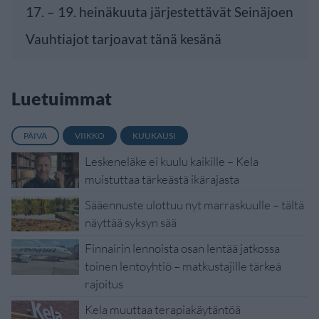
17. – 19. heinäkuuta järjestettävät Seinäjoen
Vauhtiajot tarjoavat tänä kesänä
Luetuimmat
PÄIVÄ
VIIKKO
KUUKAUSI
Leskeneläke ei kuulu kaikille – Kela
muistuttaa tärkeästä ikärajasta
Sääennuste ulottuu nyt marraskuulle – tältä
näyttää syksyn sää
Finnairin lennoista osan lentää jatkossa
toinen lentoyhtiö – matkustajille tärkeä
rajoitus
Kela muuttaa terapiakäytäntöä