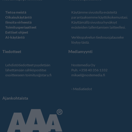
Tietoa meistä
Käytämme sivustolla evästeitä
Oikaisukäytäntö
parantaaksemme käyttökokemustasi.
Ilmoita virheestä
Käyttämällä sivustoa hyväksyt
Toimitusperiaatteet
evästeiden tallentamisen laitteellesi.
Eettiset ohjeet
AI-käytäntö
Verkkopalvelun
tiedosuojalauseke
löytyy tästä
.
Tiedotteet
Mediamyynti
Lehdistötiedotteet pyydetään
Nostemedia Oy
lähettämään sähköpostitse
Puh. +358 40 356 1332
osoitteeseen
toimitus@stara.fi
mikael@nostemedia.fi
Mediatiedot
Ajankohtaista