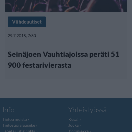
Viihdeuutiset
29.7.2015, 7:30
Seinäjoen Vauhtiajoissa peräti 51
900 festarivierasta
Info
Yhteistyössä
Tietoa meistä
Kesä!
Tietosuojalauseke
Jocka
Lähetä uutisvinkki
Tyyliniekka