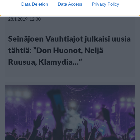
Viihdeuutiset
Data Deletion
Data Access
Privacy Policy
28.1.2019, 12:30
Seinäjoen Vauhtiajot julkaisi uusia
tähtiä: ”Don Huonot, Neljä
Ruusua, Klamydia…”