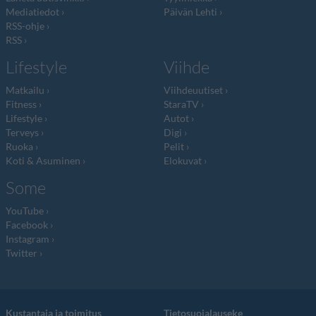
Mediatiedot
Päivän Lehti
RSS-ohje
RSS
Lifestyle
Viihde
Matkailu
Viihdeuutiset
Fitness
StaraTV
Lifestyle
Autot
Terveys
Digi
Ruoka
Pelit
Koti & Asuminen
Elokuvat
Some
YouTube
Facebook
Instagram
Twitter
Kustantaja ja toimitus
Tietosuojalauseke