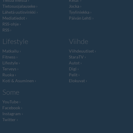
Tietoa meistä
Kesä!
Tietosuojalauseke
Jocka
Lähetä uutisvinkki
Tyyliniekka
Mediatiedot
Päivän Lehti
RSS-ohje
RSS
Lifestyle
Viihde
Matkailu
Viihdeuutiset
Fitness
StaraTV
Lifestyle
Autot
Terveys
Digi
Ruoka
Pelit
Koti & Asuminen
Elokuvat
Some
YouTube
Facebook
Instagram
Twitter