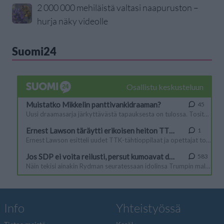
2 000 000 mehiläistä valtasi naapuruston –
hurja näky videolle
Suomi24
Info
Yhteistyössä