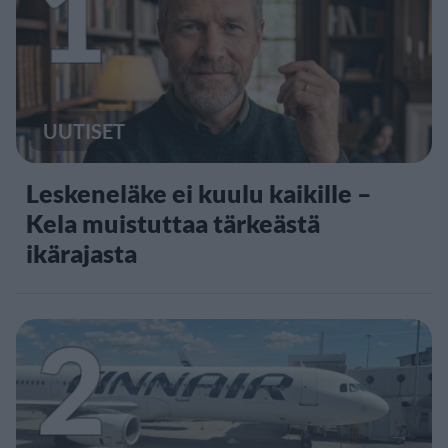
1
UUTISET
Leskeneläke ei kuulu kaikille –
Kela muistuttaa tärkeästä
ikärajasta
2