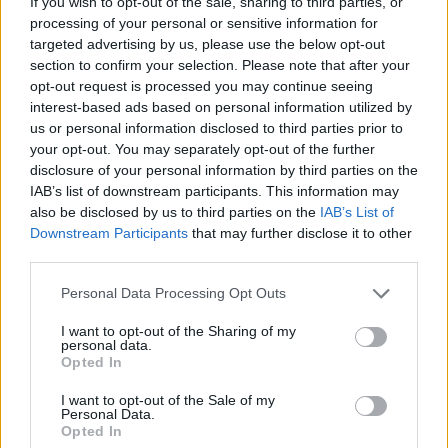
If you wish to opt-out of the sale, sharing to third parties, or
Stallone
tai laajemmin samasta aihealueesta
processing of your personal or sensitive information for
targeted advertising by us, please use the below opt-out
Viihdeuutiset
-osioistamme.
section to confirm your selection. Please note that after your
opt-out request is processed you may continue seeing
interest-based ads based on personal information utilized by
Ilmoita virheestä
·
Tietoa meistä
·
Toimitusperiaatteet
us or personal information disclosed to third parties prior to
your opt-out. You may separately opt-out of the further
disclosure of your personal information by third parties on the
IAB’s list of downstream participants. This information may
also be disclosed by us to third parties on the
IAB’s List of
Downstream Participants
that may further disclose it to other
third parties.
Personal Data Processing Opt Outs
I want to opt-out of the Sharing of my
personal data.
Opted In
I want to opt-out of the Sale of my
Personal Data.
Opted In