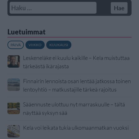
Luetuimmat
PÄIVÄ
VIIKKO
KUUKAUSI
Leskeneläke ei kuulu kaikille – Kela muistuttaa
tärkeästä ikärajasta
Finnairin lennoista osan lentää jatkossa toinen
lentoyhtiö – matkustajille tärkeä rajoitus
Sääennuste ulottuu nyt marraskuulle – tältä
näyttää syksyn sää
Kela voi leikata tukia ulkomaanmatkan vuoksi