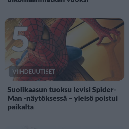
5
VIIHDEUUTISET
Suolikaasun tuoksu levisi Spider-
Man -näytöksessä – yleisö poistui
paikalta