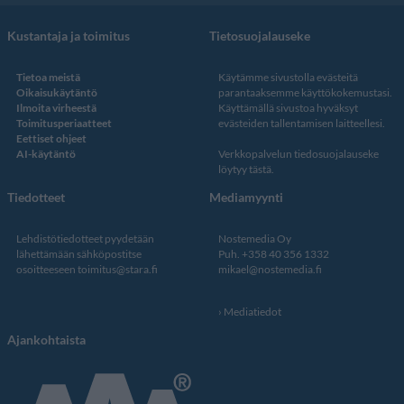
Kustantaja ja toimitus
Tietosuojalauseke
Tietoa meistä
Käytämme sivustolla evästeitä
Oikaisukäytäntö
parantaaksemme käyttökokemustasi.
Ilmoita virheestä
Käyttämällä sivustoa hyväksyt
Toimitusperiaatteet
evästeiden tallentamisen laitteellesi.
Eettiset ohjeet
AI-käytäntö
Verkkopalvelun
tiedosuojalauseke
löytyy tästä
.
Tiedotteet
Mediamyynti
Lehdistötiedotteet pyydetään
Nostemedia Oy
lähettämään sähköpostitse
Puh. +358 40 356 1332
osoitteeseen
toimitus@stara.fi
mikael@nostemedia.fi
Mediatiedot
Ajankohtaista