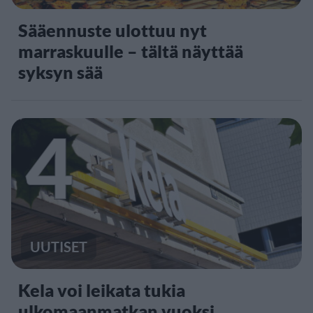
Sääennuste ulottuu nyt
marraskuulle – tältä näyttää
syksyn sää
4
UUTISET
Kela voi leikata tukia
ulkomaanmatkan vuoksi