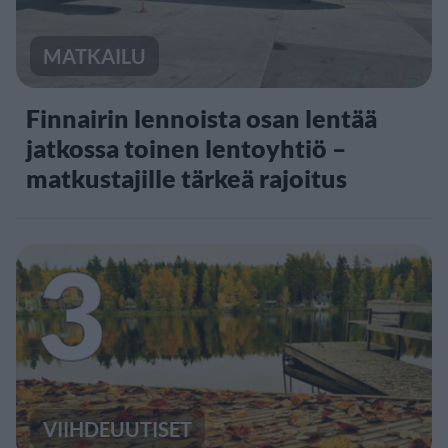
MATKAILU
Finnairin lennoista osan lentää
jatkossa toinen lentoyhtiö –
matkustajille tärkeä rajoitus
3
VIIHDEUUTISET