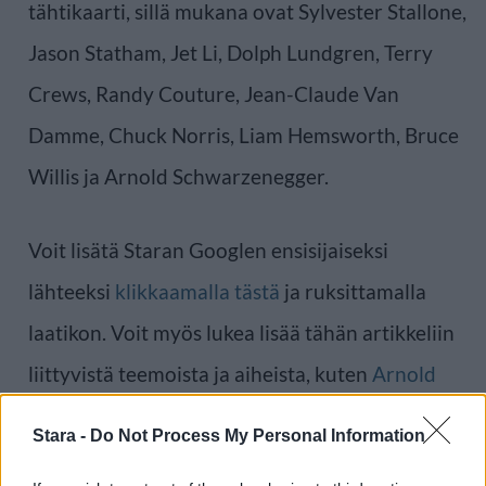
tähtikaarti, sillä mukana ovat Sylvester Stallone,
Jason Statham, Jet Li, Dolph Lundgren, Terry
Crews, Randy Couture, Jean-Claude Van
Damme, Chuck Norris, Liam Hemsworth, Bruce
Willis ja Arnold Schwarzenegger.
Voit lisätä Staran Googlen ensisijaiseksi
lähteeksi
klikkaamalla tästä
ja ruksittamalla
laatikon. Voit myös lukea lisää tähän artikkeliin
liittyvistä teemoista ja aiheista, kuten
Arnold
Schwarzenegger
,
Dolph Lundgren
,
Jason
Stara -
Do Not Process My Personal Information
Statham
,
Jean-Claude Van Damme
,
Sylvester