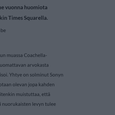
iime vuonna huomiota
kin Times Squarella.
uun muassa Coachella-
tu huomattavan arvokasta
isoi. Yhtye on solminut Sonyn
otaan olevan jopa kahden
itenkin muistuttaa, että
i nuorukaisten levyn tulee