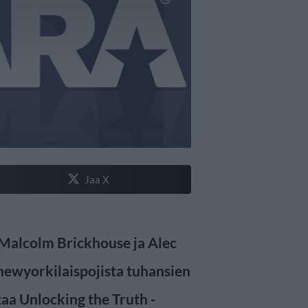
Jaa X
 Malcolm Brickhouse ja Alec
 newyorkilaispojista tuhansien
aa Unlocking the Truth -