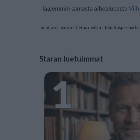
laajemmin samasta aihealueesta
Viih
Ilmoita virheestä
·
Tietoa meistä
·
Toimitusperiaatte
Staran luetuimmat
1