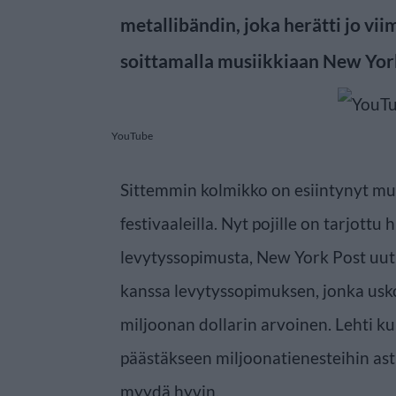
metallibändin, joka herätti jo v
soittamalla musiikkiaan New Yor
YouTube
Sittemmin kolmikko on esiintynyt m
festivaaleilla. Nyt pojille on tarjot
levytyssopimusta, New York Post uut
kanssa levytyssopimuksen, jonka usk
miljoonan dollarin arvoinen. Lehti ku
päästäkseen miljoonatienesteihin ast
myydä hyvin.