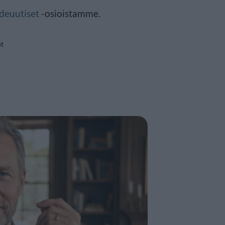
deuutiset
-osioistamme.
et