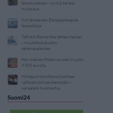
läheisyydessä – nyt tuli tärkeä
muistutus
Nyt lämpenee: Etelässä kesäisiä
lämpötiloja
Tallinkin Romantika lähtee Italiaan
– muutoksia alusten
satamapaikoissa
Harvinainen Pokemon-peli myytiin
9 505 eurolla
Hoitaja ei toimittanut potilaan
valituskirjelmää eteenpäin –
sairaalalle huomautus
Suomi24