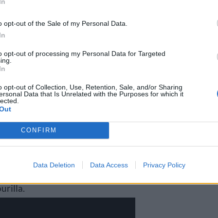
In
o opt-out of the Sale of my Personal Data.
In
to opt-out of processing my Personal Data for Targeted
ing.
In
o opt-out of Collection, Use, Retention, Sale, and/or Sharing
ersonal Data that Is Unrelated with the Purposes for which it
lected.
Out
o 60.000 dollaria ennakkoon.
CONFIRM
tyvänsä, ja heidän Facebook-
ulemaan yhdeksi maailman
Data Deletion
Data Access
Privacy Policy
 12- ja 13-vuotiaat muusikot
urilla.