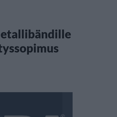
tallibändille
ytyssopimus