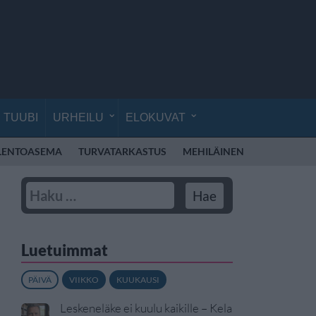
TUUBI
URHEILU
ELOKUVAT
LENTOASEMA
TURVATARKASTUS
MEHILÄINEN
ESPOO
P
Luetuimmat
PÄIVÄ
VIIKKO
KUUKAUSI
Leskeneläke ei kuulu kaikille – Kela