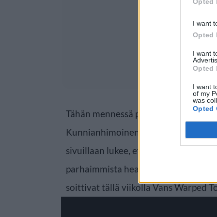
Opted 
I want t
Opted 
I want 
Advertis
Opted 
I want t
of my P
was col
Opted 
Tähän mennessä pojat ovat saaneet j
Kunnianhimoinen yhtye uskoo menes
sivuillaan lukee, että he pyrkivät t
parhaimmista heavy metal -yhtyeistä.
soittivat tällä viikolla Vans Warped To