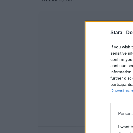
Stara -
Do
If you wish 
sensitive in
confirm you
continue se
information 
further disc
participants
Downstream 
Persona
I want t