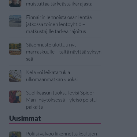
muistuttaa tärkeästä ikärajasta
Finnairin lennoista osan lentää
jatkossa toinen lentoyhtiö –
matkustajille tärkeä rajoitus
Sääennuste ulottuu nyt
marraskuulle – tältä näyttää syksyn
sää
Kela voi leikata tukia
ulkomaanmatkan vuoksi
Suolikaasun tuoksu levisi Spider-
Man -näytöksessä – yleisö poistui
paikalta
Uusimmat
Poliisi valvoo liikennettä koulujen