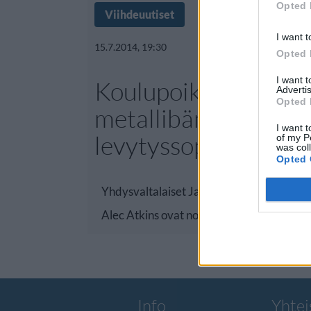
Opted 
Viihdeuutiset
I want t
15.7.2014, 19:30
Opted 
I want 
Koulupoikien
Advertis
Opted 
metallibändille milj
I want t
levytyssopimus
of my P
was col
Opted 
Yhdysvaltalaiset Jarad Dawkins, Malcolm
Alec Atkins ovat nousseet
Info
Yhtei