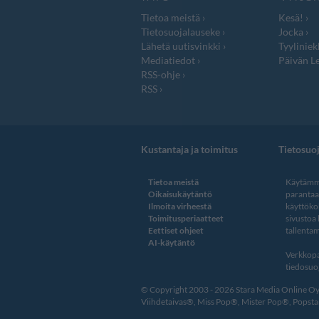
Tietoa meistä
Kesä!
Tietosuojalauseke
Jocka
Lähetä uutisvinkki
Tyyliniek
Mediatiedot
Päivän Le
RSS-ohje
RSS
Kustantaja ja toimitus
Tietosuo
Tietoa meistä
Käytämme
Oikaisukäytäntö
paranta
Ilmoita virheestä
käyttöko
Toimitusperiaatteet
sivustoa
Eettiset ohjeet
tallentam
AI-käytäntö
Verkkopa
tiedosuoj
© Copyright 2003 - 2026 Stara Media Online Oy. 
Viihdetaivas®, Miss Pop®, Mister Pop®, Popstar®