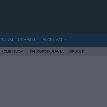
TUUBI
URHEILU
ELOKUVAT
POLIISI SUOMI
SÄHKÖPOTKULAUTA
CIRQUE DU SOLEIL
K