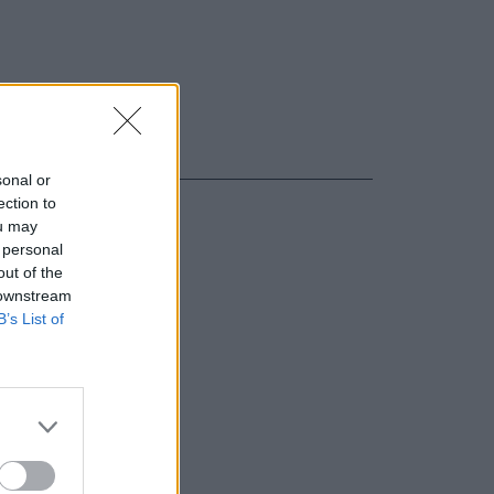
sonal or
ection to
ou may
 personal
out of the
 downstream
B’s List of