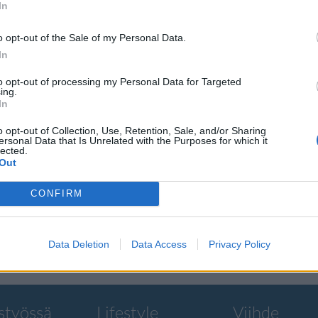
In
o opt-out of the Sale of my Personal Data.
In
to opt-out of processing my Personal Data for Targeted
ing.
In
oonien
o opt-out of Collection, Use, Retention, Sale, and/or Sharing
ersonal Data that Is Unrelated with the Purposes for which it
lected.
Out
 Brickhouse ja
CONFIRM
Data Deletion
Data Access
Privacy Policy
styössä
Lifestyle
Viihde