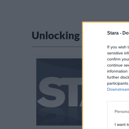
Unlocking The Truth
Stara -
Do
If you wish 
sensitive in
confirm you
continue se
information 
further disc
participants
Downstream 
Persona
I want t