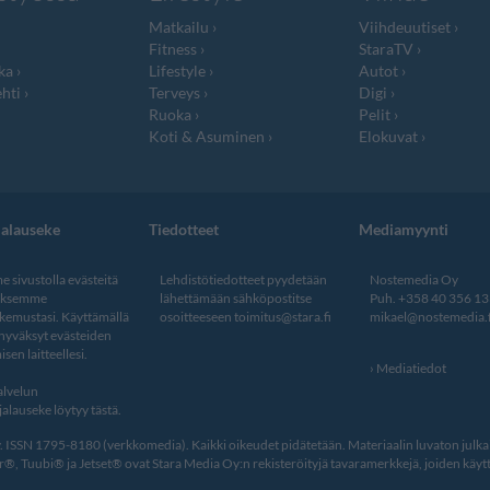
Matkailu
Viihdeuutiset
Fitness
StaraTV
ka
Lifestyle
Autot
hti
Terveys
Digi
Ruoka
Pelit
Koti & Asuminen
Elokuvat
jalauseke
Tiedotteet
Mediamyynti
 sivustolla evästeitä
Lehdistötiedotteet pyydetään
Nostemedia Oy
aksemme
lähettämään sähköpostitse
Puh. +358 40 356 1
kemustasi. Käyttämällä
osoitteeseen
toimitus@stara.fi
mikael@nostemedia.f
 hyväksyt evästeiden
isen laitteellesi.
Mediatiedot
lvelun
alauseke löytyy tästä
.
ISSN 1795-8180 (verkkomedia). Kaikki oikeudet pidätetään. Materiaalin luvaton julkais
, Tuubi® ja Jetset® ovat Stara Media Oy:n rekisteröityjä tavaramerkkejä, joiden käytt