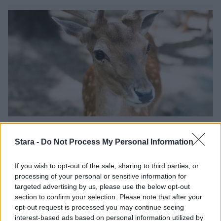
Viihdeuutiset
Stara -
Do Not Process My Personal Information
21.12.2022, 18:00
If you wish to opt-out of the sale, sharing to third parties, or
processing of your personal or sensitive information for
Kolmijalkaisen kauriin sarviin
targeted advertising by us, please use the below opt-out
section to confirm your selection. Please note that after your
ilmestyivät jouluvalot –
opt-out request is processed you may continue seeing
interest-based ads based on personal information utilized by