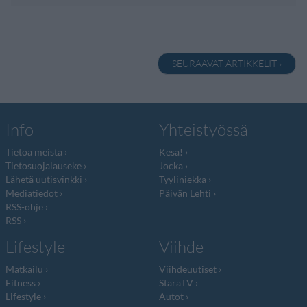
SEURAAVAT ARTIKKELIT ›
Info
Yhteistyössä
Tietoa meistä
Kesä!
Tietosuojalauseke
Jocka
Lähetä uutisvinkki
Tyyliniekka
Mediatiedot
Päivän Lehti
RSS-ohje
RSS
Lifestyle
Viihde
Matkailu
Viihdeuutiset
Fitness
StaraTV
Lifestyle
Autot