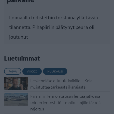
Loimaalla todistettiin torstaina yllättävää
tilannetta. Pihapiiriin päätynyt peura oli
joutunut
Luetuimmat
PÄIVÄ
VIIKKO
KUUKAUSI
Leskeneläke ei kuulu kaikille – Kela
muistuttaa tärkeästä ikärajasta
Finnairin lennoista osan lentää jatkossa
toinen lentoyhtiö – matkustajille tärkeä
rajoitus