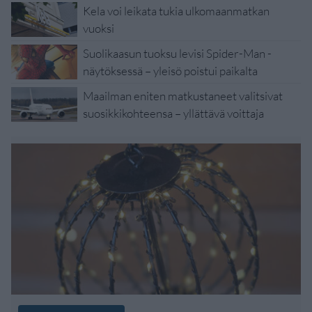
Kela voi leikata tukia ulkomaanmatkan
vuoksi
Suolikaasun tuoksu levisi Spider-Man -
näytöksessä – yleisö poistui paikalta
Maailman eniten matkustaneet valitsivat
suosikkikohteensa – yllättävä voittaja