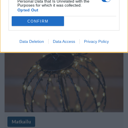
Personal Data that Is Unrelated with the
Purposes for which it was collected.
valotapahtuma – yhdistelmä
Opted Out
kansainvälistä ja kotimaista
CONFIRM
taidetta
Data Deletion
Data Access
Privacy Policy
Matkailu