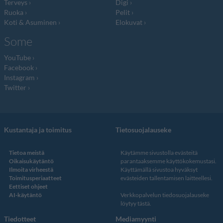
Terveys
Digi
Ruoka
Pelit
Koti & Asuminen
Elokuvat
Some
YouTube
Facebook
Instagram
Twitter
Kustantaja ja toimitus
Tietosuojalauseke
Tietoa meistä
Käytämme sivustolla evästeitä
Oikaisukäytäntö
parantaaksemme käyttökokemustasi.
Ilmoita virheestä
Käyttämällä sivustoa hyväksyt
Toimitusperiaatteet
evästeiden tallentamisen laitteellesi.
Eettiset ohjeet
AI-käytäntö
Verkkopalvelun
tiedosuojalauseke
löytyy tästä
.
Tiedotteet
Mediamyynti