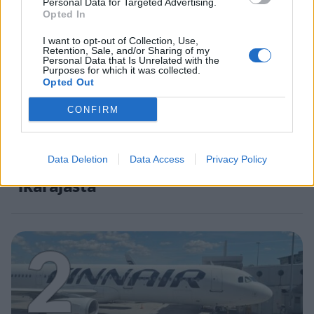
1
Personal Data for Targeted Advertising.
Opted In
I want to opt-out of Collection, Use,
Retention, Sale, and/or Sharing of my
Personal Data that Is Unrelated with the
Purposes for which it was collected.
Opted Out
UUTISET
CONFIRM
Leskeneläke ei kuulu kaikille –
Data Deletion
Data Access
Privacy Policy
Kela muistuttaa tärkeästä
ikärajasta
2