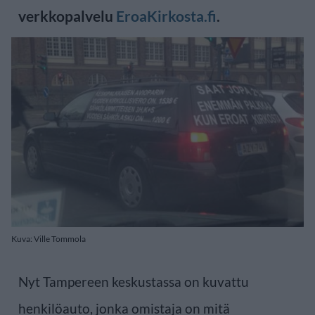
verkkopalvelu
EroaKirkosta.fi
.
Kuva: Ville Tommola
Nyt Tampereen keskustassa on kuvattu
henkilöauto, jonka omistaja on mitä