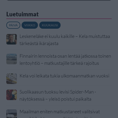
Luetuimmat
PÄIVÄ
VIIKKO
KUUKAUSI
Leskeneläke ei kuulu kaikille – Kela muistuttaa
tärkeästä ikärajasta
Finnairin lennoista osan lentää jatkossa toinen
lentoyhtiö – matkustajille tärkeä rajoitus
Kela voi leikata tukia ulkomaanmatkan vuoksi
Suolikaasun tuoksu levisi Spider-Man -
näytöksessä – yleisö poistui paikalta
Maailman eniten matkustaneet valitsivat