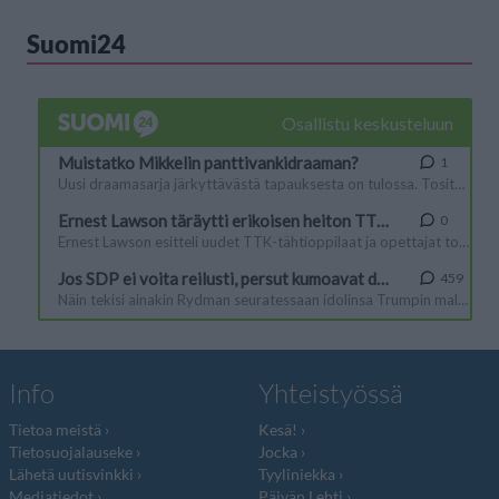
Suomi24
Info
Yhteistyössä
Tietoa meistä
Kesä!
Tietosuojalauseke
Jocka
Lähetä uutisvinkki
Tyyliniekka
Mediatiedot
Päivän Lehti