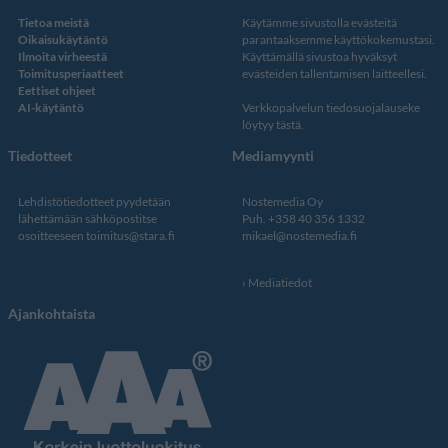
Tietoa meistä
Käytämme sivustolla evästeitä
Oikaisukäytäntö
parantaaksemme käyttökokemustasi.
Ilmoita virheestä
Käyttämällä sivustoa hyväksyt
Toimitusperiaatteet
evästeiden tallentamisen laitteellesi.
Eettiset ohjeet
AI-käytäntö
Verkkopalvelun
tiedosuojalauseke
löytyy tästä
.
Tiedotteet
Mediamyynti
Lehdistötiedotteet pyydetään
Nostemedia Oy
lähettämään sähköpostitse
Puh. +358 40 356 1332
osoitteeseen
toimitus@stara.fi
mikael@nostemedia.fi
Mediatiedot
Ajankohtaista