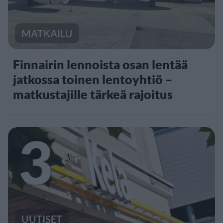
MATKAILU
Finnairin lennoista osan lentää
jatkossa toinen lentoyhtiö –
matkustajille tärkeä rajoitus
3
UUTISET