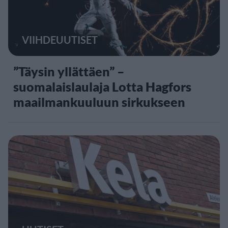
VIIHDEUUTISET
”Täysin yllättäen” –
suomalaislaulaja Lotta Hagfors
maailmankuuluun sirkukseen