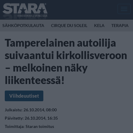
Men
SÄHKÖPOTKULAUTA
CIRQUE DU SOLEIL
KELA
TERAPIA
Tamperelainen autoilija
suivaantui kirkollisveroon
– melkoinen näky
liikenteessä!
Viihdeuutiset
Julkaistu: 26.10.2014, 08:00
Päivitetty: 26.10.2014, 16:35
Toimittaja:
Staran toimitus