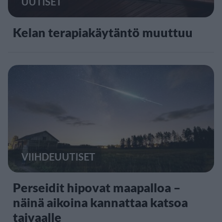
UUTISET
Kelan terapiakäytäntö muuttuu
VIIHDEUUTISET
Perseidit hipovat maapalloa –
näinä aikoina kannattaa katsoa
taivaalle