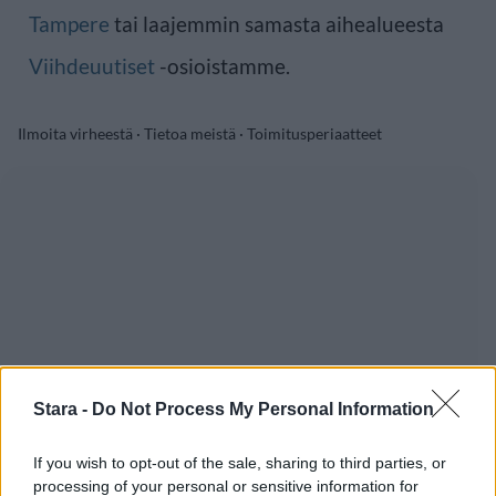
Tampere
tai laajemmin samasta aihealueesta
Viihdeuutiset
-osioistamme.
Ilmoita virheestä
·
Tietoa meistä
·
Toimitusperiaatteet
Stara -
Do Not Process My Personal Information
If you wish to opt-out of the sale, sharing to third parties, or
processing of your personal or sensitive information for