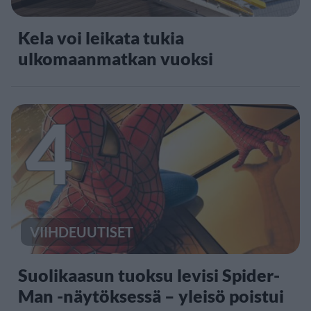
Kela voi leikata tukia
ulkomaanmatkan vuoksi
4
VIIHDEUUTISET
Suolikaasun tuoksu levisi Spider-
Man -näytöksessä – yleisö poistui