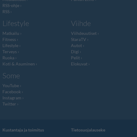
RSS-ohje
RSS
Lifestyle
Viihde
Matkailu
Viihdeuutiset
Fitness
StaraTV
Lifestyle
Autot
Terveys
Digi
Ruoka
Pelit
Koti & Asuminen
Elokuvat
Some
YouTube
Facebook
Instagram
Twitter
Kustantaja ja toimitus
Tietosuojalauseke