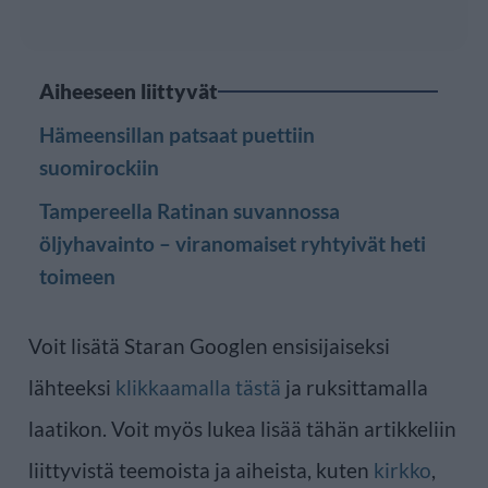
Aiheeseen liittyvät
Hämeensillan patsaat puettiin
suomirockiin
Tampereella Ratinan suvannossa
öljyhavainto – viranomaiset ryhtyivät heti
toimeen
Voit lisätä Staran Googlen ensisijaiseksi
lähteeksi
klikkaamalla tästä
ja ruksittamalla
laatikon. Voit myös lukea lisää tähän artikkeliin
liittyvistä teemoista ja aiheista, kuten
kirkko
,