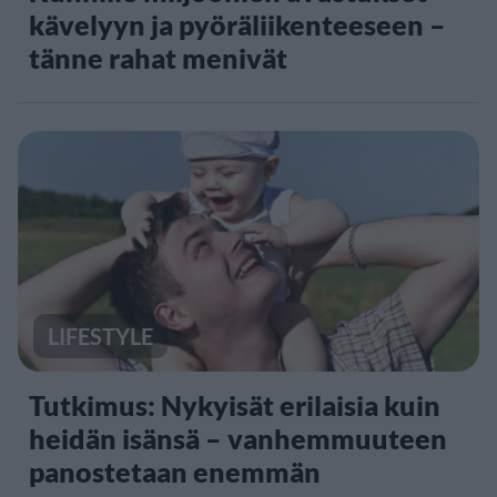
kävelyyn ja pyöräliikenteeseen –
tänne rahat menivät
LIFESTYLE
Tutkimus: Nykyisät erilaisia kuin
heidän isänsä – vanhemmuuteen
panostetaan enemmän