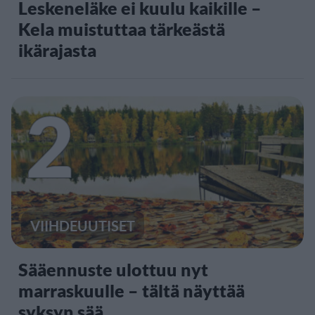
Leskeneläke ei kuulu kaikille –
Kela muistuttaa tärkeästä
ikärajasta
2
VIIHDEUUTISET
Sääennuste ulottuu nyt
marraskuulle – tältä näyttää
syksyn sää