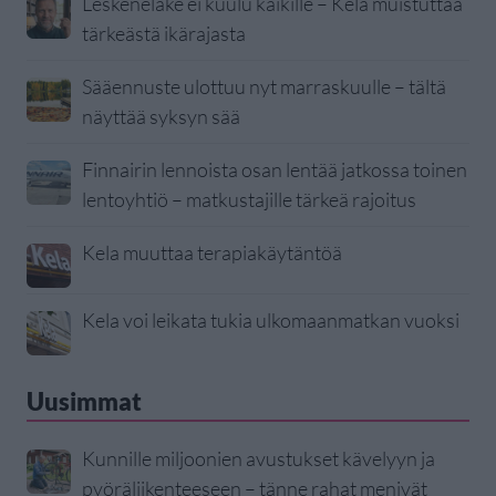
Leskeneläke ei kuulu kaikille – Kela muistuttaa
tärkeästä ikärajasta
Sääennuste ulottuu nyt marraskuulle – tältä
näyttää syksyn sää
Finnairin lennoista osan lentää jatkossa toinen
lentoyhtiö – matkustajille tärkeä rajoitus
Kela muuttaa terapiakäytäntöä
Kela voi leikata tukia ulkomaanmatkan vuoksi
Uusimmat
Kunnille miljoonien avustukset kävelyyn ja
pyöräliikenteeseen – tänne rahat menivät