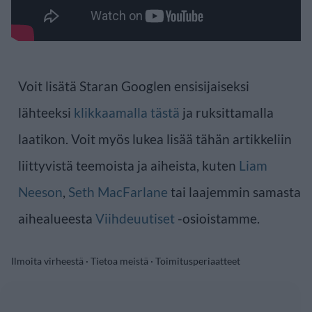
Voit lisätä Staran Googlen ensisijaiseksi
lähteeksi
klikkaamalla tästä
ja ruksittamalla
laatikon. Voit myös lukea lisää tähän artikkeliin
liittyvistä teemoista ja aiheista, kuten
Liam
Neeson
,
Seth MacFarlane
tai laajemmin samasta
aihealueesta
Viihdeuutiset
-osioistamme.
Ilmoita virheestä
·
Tietoa meistä
·
Toimitusperiaatteet