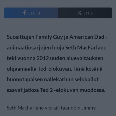
Jaa FB
Jaa X
Suosittujen Family Guy ja American Dad -
animaatiosarjojen luoja Seth MacFarlane
teki vuonna 2012 uuden aluevaltauksen
ohjaamaalla Ted-elokuvan. Tänä kesänä
huonotapaisen nallekarhun seikkailut
saavat jatkoa Ted 2 -elokuvan muodossa.
Seth MacFarlane vieraili taannoin Jimmy