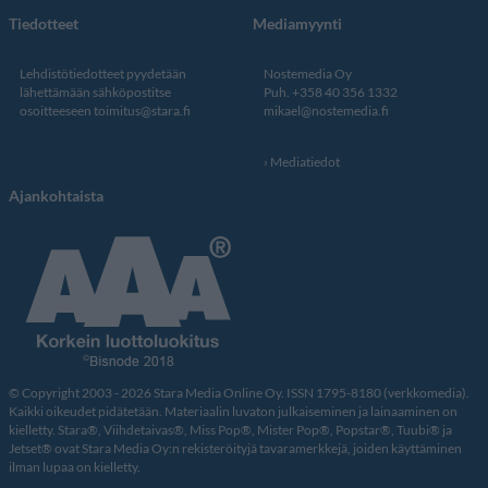
Tiedotteet
Mediamyynti
Lehdistötiedotteet pyydetään
Nostemedia Oy
lähettämään sähköpostitse
Puh. +358 40 356 1332
osoitteeseen
toimitus@stara.fi
mikael@nostemedia.fi
Mediatiedot
Ajankohtaista
© Copyright 2003 - 2026 Stara Media Online Oy. ISSN 1795-8180 (verkkomedia).
Kaikki oikeudet pidätetään. Materiaalin luvaton julkaiseminen ja lainaaminen on
kielletty. Stara®, Viihdetaivas®, Miss Pop®, Mister Pop®, Popstar®, Tuubi® ja
Jetset® ovat Stara Media Oy:n rekisteröityjä tavaramerkkejä, joiden käyttäminen
ilman lupaa on kielletty.