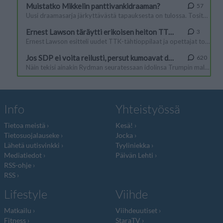
Info
Yhteistyössä
Tietoa meistä
Kesä!
Tietosuojalauseke
Jocka
Lähetä uutisvinkki
Tyyliniekka
Mediatiedot
Päivän Lehti
RSS-ohje
RSS
Lifestyle
Viihde
Matkailu
Viihdeuutiset
Fitness
StaraTV