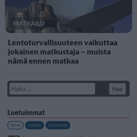
MATKAILU
Lentoturvallisuuteen vaikuttaa
jokainen matkustaja – muista
nämä ennen matkaa
Luetuimmat
PÄIVÄ
VIIKKO
KUUKAUSI