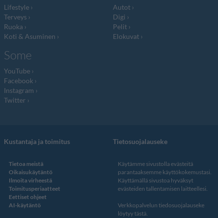
Lifestyle
Autot
Terveys
Digi
Ruoka
Pelit
Koti & Asuminen
Elokuvat
Some
YouTube
Facebook
Instagram
Twitter
Kustantaja ja toimitus
Tietosuojalauseke
Tietoa meistä
Käytämme sivustolla evästeitä
Oikaisukäytäntö
parantaaksemme käyttökokemustasi.
Ilmoita virheestä
Käyttämällä sivustoa hyväksyt
Toimitusperiaatteet
evästeiden tallentamisen laitteellesi.
Eettiset ohjeet
AI-käytäntö
Verkkopalvelun
tiedosuojalauseke
löytyy tästä
.