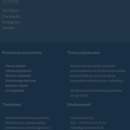
Some
YouTube
Facebook
Instagram
Twitter
Kustantaja ja toimitus
Tietosuojalauseke
Tietoa meistä
Käytämme sivustolla evästeitä
Oikaisukäytäntö
parantaaksemme käyttökokemustasi.
Ilmoita virheestä
Käyttämällä sivustoa hyväksyt
Toimitusperiaatteet
evästeiden tallentamisen laitteellesi.
Eettiset ohjeet
AI-käytäntö
Verkkopalvelun
tiedosuojalauseke
löytyy tästä
.
Tiedotteet
Mediamyynti
Lehdistötiedotteet pyydetään
Nostemedia Oy
lähettämään sähköpostitse
Puh. +358 40 356 1332
osoitteeseen
toimitus@stara.fi
mikael@nostemedia.fi