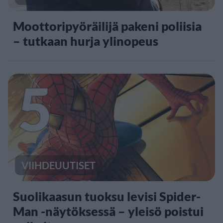
Moottoripyöräilijä pakeni poliisia
– tutkaan hurja ylinopeus
5
VIIHDEUUTISET
Suolikaasun tuoksu levisi Spider-
Man -näytöksessä – yleisö poistui