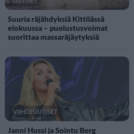
UUTISET
Suuria räjähdyksiä Kittilässä
elokuussa – puolustusvoimat
suorittaa massaräjäytyksiä
VIIHDEUUTISET
Janni Hussi ja Sointu Borg