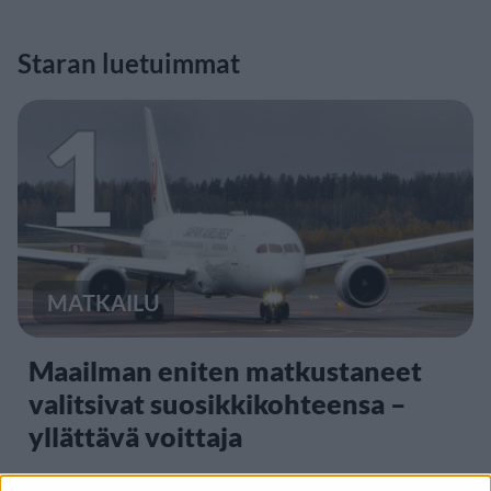
Staran luetuimmat
1
MATKAILU
Maailman eniten matkustaneet
valitsivat suosikkikohteensa –
yllättävä voittaja