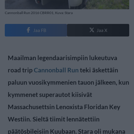
Cannonball Run 2016 CBRR01, Kuva: Stara
Jaa FB
Jaa X
Maailman legendaarisimpiin lukeutuva
road trip
Cannonball Run
teki äskettäin
paluun vuosikymmenien tauon jälkeen, kun
kymmenet superautot kiisivät
Massachusettsin Lenoxista Floridan Key
Westiin. Sieltä tiimit lennätettiin
päätösbileisiin Kuubaan. Stara oli mukana