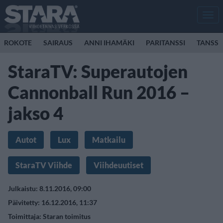
Men
ROKOTE
SAIRAUS
ANNI IHAMÄKI
PARITANSSI
TANSSI
StaraTV: Superautojen
Cannonball Run 2016 –
jakso 4
Autot
Lux
Matkailu
StaraTV Viihde
Viihdeuutiset
Julkaistu: 8.11.2016, 09:00
Päivitetty: 16.12.2016, 11:37
Toimittaja:
Staran toimitus