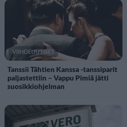
VIIHDEUUTISET
Tanssii Tähtien Kanssa -tanssiparit
paljastettiin – Vappu Pimiä jätti
suosikkiohjelman