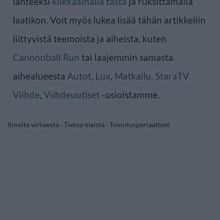
lähteeksi
klikkaamalla tästä
ja ruksittamalla
laatikon. Voit myös lukea lisää tähän artikkeliin
liittyvistä teemoista ja aiheista, kuten
Cannonball Run
tai laajemmin samasta
aihealueesta
Autot
,
Lux
,
Matkailu
,
StaraTV
Viihde
,
Viihdeuutiset
-osioistamme.
Ilmoita virheestä
·
Tietoa meistä
·
Toimitusperiaatteet