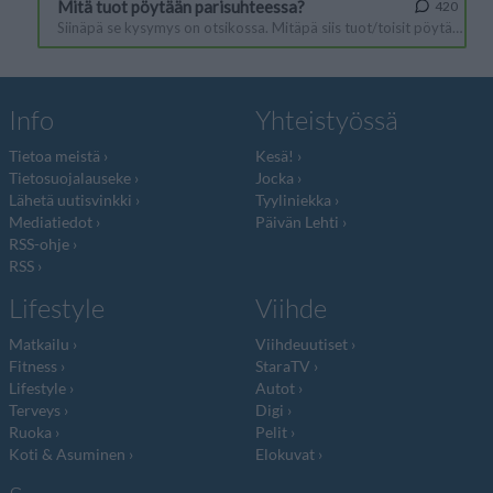
Info
Yhteistyössä
Tietoa meistä
Kesä!
Tietosuojalauseke
Jocka
Lähetä uutisvinkki
Tyyliniekka
Mediatiedot
Päivän Lehti
RSS-ohje
RSS
Lifestyle
Viihde
Matkailu
Viihdeuutiset
Fitness
StaraTV
Lifestyle
Autot
Terveys
Digi
Ruoka
Pelit
Koti & Asuminen
Elokuvat