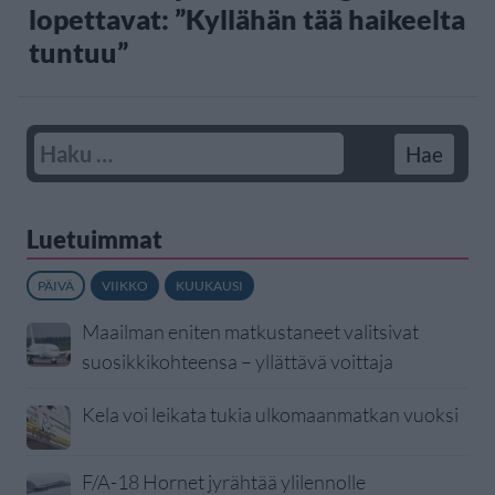
lopettavat: ”Kyllähän tää haikeelta
tuntuu”
Luetuimmat
PÄIVÄ
VIIKKO
KUUKAUSI
Maailman eniten matkustaneet valitsivat
suosikkikohteensa – yllättävä voittaja
Kela voi leikata tukia ulkomaanmatkan vuoksi
F/A-18 Hornet jyrähtää ylilennolle