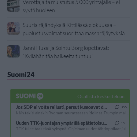
Verottajalta muistutus 5 000 yrittäjälle – ei
syytä huoleen
Suuria räjähdyksiä Kittilässä elokuussa –
puolustusvoimat suorittaa massaräjäytyksiä
Janni Hussi ja Sointu Borg lopettavat:
”Kyllähän tää haikeelta tuntuu”
Suomi24