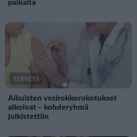
paikalta
TERVEYS
Aikuisten vesirokkorokotukset
alkoivat – kohderyhmä
julkistettiin