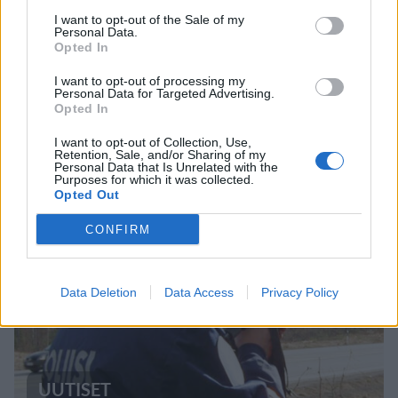
I want to opt-out of the Sale of my
Personal Data.
Opted In
UUTISET
I want to opt-out of processing my
Personal Data for Targeted Advertising.
Opted In
F/A-18 Hornet jyrähtää ylilennolle
I want to opt-out of Collection, Use,
Retention, Sale, and/or Sharing of my
Jyväskylässä – katuja suljetaan
Personal Data that Is Unrelated with the
Purposes for which it was collected.
Opted Out
CONFIRM
4
Data Deletion
Data Access
Privacy Policy
UUTISET