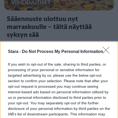
VIIHDEUUTISET
Sääennuste ulottuu nyt
marraskuulle – tältä näyttää
syksyn sää
Stara -
Do Not Process My Personal Information
3
If you wish to opt-out of the sale, sharing to third parties, or
processing of your personal or sensitive information for
targeted advertising by us, please use the below opt-out
section to confirm your selection. Please note that after your
opt-out request is processed you may continue seeing
interest-based ads based on personal information utilized by
us or personal information disclosed to third parties prior to
MATKAILU
your opt-out. You may separately opt-out of the further
disclosure of your personal information by third parties on the
IAB’s list of downstream participants. This information may
Finnairin lennoista osan lentää