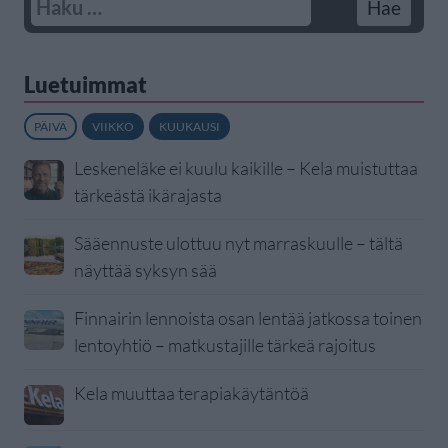
Luetuimmat
PÄIVÄ
VIIKKO
KUUKAUSI
Leskeneläke ei kuulu kaikille – Kela muistuttaa
tärkeästä ikärajasta
Sääennuste ulottuu nyt marraskuulle – tältä
näyttää syksyn sää
Finnairin lennoista osan lentää jatkossa toinen
lentoyhtiö – matkustajille tärkeä rajoitus
Kela muuttaa terapiakäytäntöä