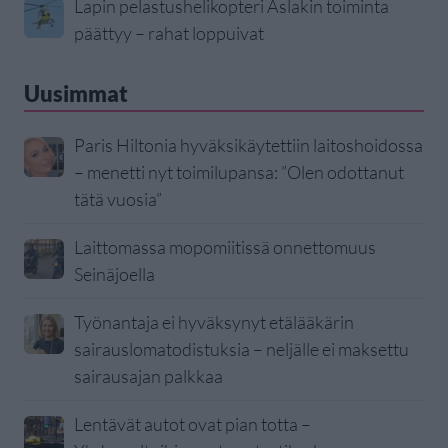
Lapin pelastushelikopteri Aslakin toiminta
päättyy – rahat loppuivat
Uusimmat
Paris Hiltonia hyväksikäytettiin laitoshoidossa
– menetti nyt toimilupansa: ”Olen odottanut
tätä vuosia”
Laittomassa mopomiitissä onnettomuus
Seinäjoella
Työnantaja ei hyväksynyt etälääkärin
sairauslomatodistuksia – neljälle ei maksettu
sairausajan palkkaa
Lentävät autot ovat pian totta –