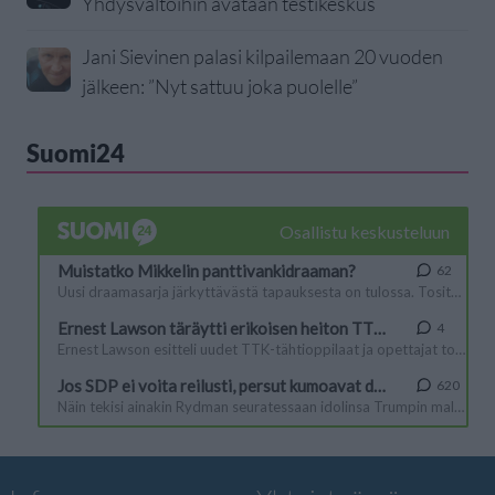
Yhdysvaltoihin avataan testikeskus
Jani Sievinen palasi kilpailemaan 20 vuoden
jälkeen: ”Nyt sattuu joka puolelle”
Suomi24