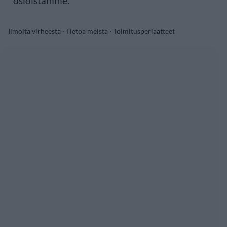
osioistamme.
Ilmoita virheestä
·
Tietoa meistä
·
Toimitusperiaatteet