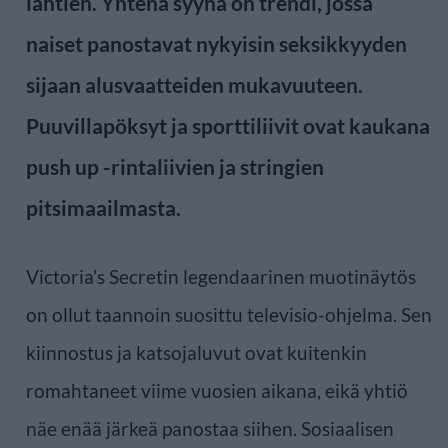
lähtien. Yhtenä syynä on trendi, jossa
naiset panostavat nykyisin seksikkyyden
sijaan alusvaatteiden mukavuuteen.
Puuvillapöksyt ja sporttiliivit ovat kaukana
push up -rintaliivien ja stringien
pitsimaailmasta.
Victoria’s Secretin legendaarinen muotinäytös
on ollut taannoin suosittu televisio-ohjelma. Sen
kiinnostus ja katsojaluvut ovat kuitenkin
romahtaneet viime vuosien aikana, eikä yhtiö
näe enää järkeä panostaa siihen. Sosiaalisen