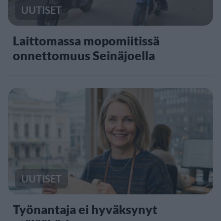
UUTISET
Laittomassa mopomiitissä
onnettomuus Seinäjoella
UUTISET
Työnantaja ei hyväksynyt