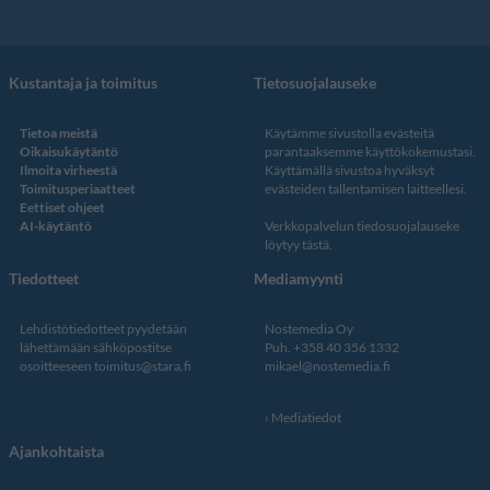
Kustantaja ja toimitus
Tietosuojalauseke
Tietoa meistä
Käytämme sivustolla evästeitä
Oikaisukäytäntö
parantaaksemme käyttökokemustasi.
Ilmoita virheestä
Käyttämällä sivustoa hyväksyt
Toimitusperiaatteet
evästeiden tallentamisen laitteellesi.
Eettiset ohjeet
AI-käytäntö
Verkkopalvelun
tiedosuojalauseke
löytyy tästä
.
Tiedotteet
Mediamyynti
Lehdistötiedotteet pyydetään
Nostemedia Oy
lähettämään sähköpostitse
Puh. +358 40 356 1332
osoitteeseen
toimitus@stara.fi
mikael@nostemedia.fi
Mediatiedot
Ajankohtaista