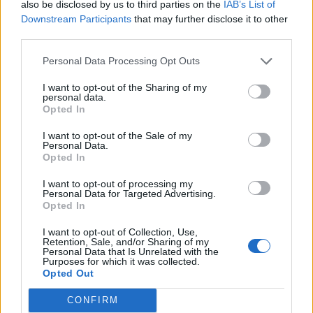
also be disclosed by us to third parties on the
IAB’s List of
jatkossa toinen lentoyhtiö –
Downstream Participants
that may further disclose it to other
third parties.
matkustajille tärkeä rajoitus
Personal Data Processing Opt Outs
I want to opt-out of the Sharing of my
4
personal data.
Opted In
I want to opt-out of the Sale of my
Personal Data.
Opted In
I want to opt-out of processing my
Personal Data for Targeted Advertising.
Opted In
UUTISET
I want to opt-out of Collection, Use,
Retention, Sale, and/or Sharing of my
Personal Data that Is Unrelated with the
Kela muuttaa terapiakäytäntöä
Purposes for which it was collected.
Opted Out
CONFIRM