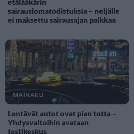
etälääkärin
sairauslomatodistuksia – neljälle
ei maksettu sairausajan palkkaa
MATKAILU
Lentävät autot ovat pian totta –
Yhdysvaltoihin avataan
testikeskus