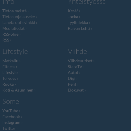
Info
Yhteistyössä
Tietoa meistä
Kesä!
Tietosuojalauseke
Jocka
Lähetä uutisvinkki
Tyyliniekka
Mediatiedot
Päivän Lehti
RSS-ohje
RSS
Lifestyle
Viihde
Matkailu
Viihdeuutiset
Fitness
StaraTV
Lifestyle
Autot
Terveys
Digi
Ruoka
Pelit
Koti & Asuminen
Elokuvat
Some
YouTube
Facebook
Instagram
Twitter