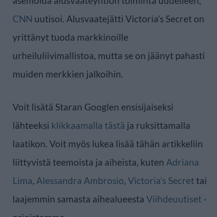
asemoida alusvaateyhtiön toiminta uudelleen,
CNN
uutisoi. Alusvaatejätti Victoria’s Secret on
yrittänyt tuoda markkinoille
urheiluliivimallistoa, mutta se on jäänyt pahasti
muiden merkkien jalkoihin.
Voit lisätä Staran Googlen ensisijaiseksi
lähteeksi
klikkaamalla tästä
ja ruksittamalla
laatikon. Voit myös lukea lisää tähän artikkeliin
liittyvistä teemoista ja aiheista, kuten
Adriana
Lima
,
Alessandra Ambrosio
,
Victoria's Secret
tai
laajemmin samasta aihealueesta
Viihdeuutiset
-