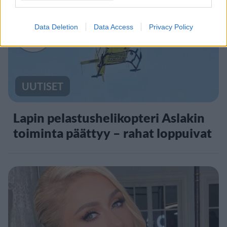
5
Data Deletion
Data Access
Privacy Policy
UUTISET
Lapin pelastushelikopteri Aslakin
toiminta päättyy – rahat loppuivat