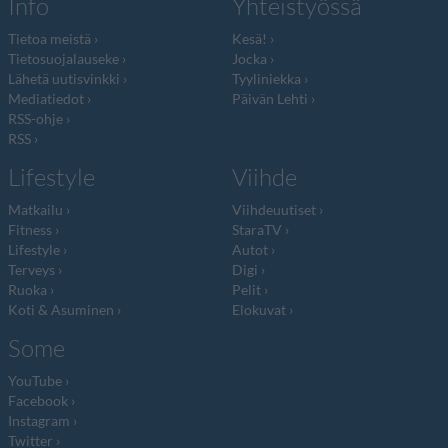
Info
Yhteistyössä
Tietoa meistä
Kesä!
Tietosuojalauseke
Jocka
Lähetä uutisvinkki
Tyyliniekka
Mediatiedot
Päivän Lehti
RSS-ohje
RSS
Lifestyle
Viihde
Matkailu
Viihdeuutiset
Fitness
StaraTV
Lifestyle
Autot
Terveys
Digi
Ruoka
Pelit
Koti & Asuminen
Elokuvat
Some
YouTube
Facebook
Instagram
Twitter