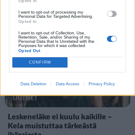
Opted In
IIro Rantala kruunasi Eppu
Normaalin jäähyväiset – ylilyönti
I want to opt-out of processing my
Personal Data for Targeted Advertising.
kuitenkin tyrmistytti
Opted In
I want to opt-out of Collection, Use,
Retention, Sale, and/or Sharing of my
Personal Data that Is Unrelated with the
4
Purposes for which it was collected.
Opted Out
CONFIRM
Data Deletion
Data Access
Privacy Policy
UUTISET
Leskeneläke ei kuulu kaikille –
Kela muistuttaa tärkeästä
ikärajasta