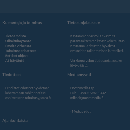
Kustantaja ja toimitus
Tietosuojalauseke
Tietoa meistä
Käytämme sivustolla evästeitä
Oikaisukäytäntö
parantaaksemme käyttökokemustasi.
Ilmoita virheestä
Käyttämällä sivustoa hyväksyt
Toimitusperiaatteet
evästeiden tallentamisen laitteellesi.
Eettiset ohjeet
AI-käytäntö
Verkkopalvelun
tiedosuojalauseke
löytyy tästä
.
Tiedotteet
Mediamyynti
Lehdistötiedotteet pyydetään
Nostemedia Oy
lähettämään sähköpostitse
Puh. +358 40 356 1332
osoitteeseen
toimitus@stara.fi
mikael@nostemedia.fi
Mediatiedot
Ajankohtaista