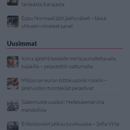
tärkeästä ikärajasta
Eppu Normaali jätti jäähyväiset – tässä
yhtyeen viimeiset sanat
Uusimmat
Koira ajelehti keskelle merta puhallettavalla
kajakilla – pelastettiin sattumalta
Miljoonan euron lottokuponki roskiin –
jätehuollon työntekijät pelastivat
Sääennuste uusiksi! Hellelukemat yhä
mahdollisia
Erikoisjoukot jatkuu syyskuussa – Sofia Virta