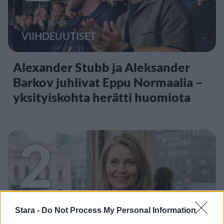
VIIHDEUUTISET
Alexander Stubb ja Aleksander
Barkov juhlivat Eppu Normaalia –
yksityiskohta herätti huomiota
2
Stara -
Do Not Process My Personal Information
UUTISET