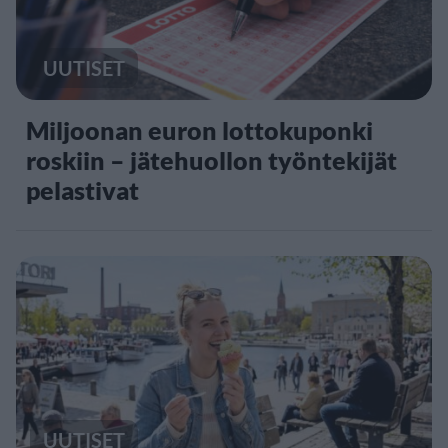
UUTISET
Miljoonan euron lottokuponki
roskiin – jätehuollon työntekijät
pelastivat
UUTISET