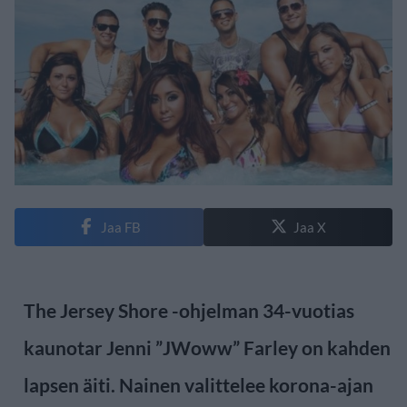
Jaa FB
Jaa X
The Jersey Shore -ohjelman 34-vuotias
kaunotar Jenni ”JWoww” Farley on kahden
lapsen äiti. Nainen valittelee korona-ajan