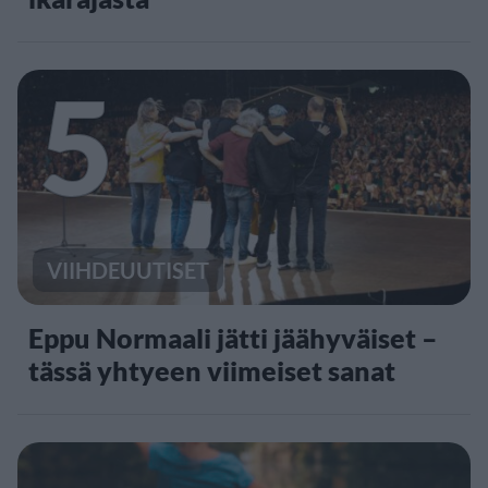
5
VIIHDEUUTISET
Eppu Normaali jätti jäähyväiset –
tässä yhtyeen viimeiset sanat