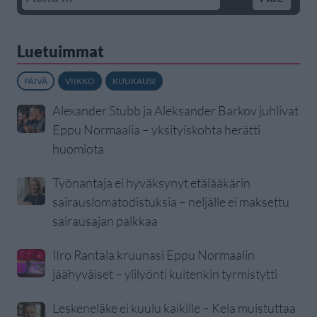
Luetuimmat
PÄIVÄ
VIIKKO
KUUKAUSI
Alexander Stubb ja Aleksander Barkov juhlivat
Eppu Normaalia – yksityiskohta herätti
huomiota
Työnantaja ei hyväksynyt etälääkärin
sairauslomatodistuksia – neljälle ei maksettu
sairausajan palkkaa
IIro Rantala kruunasi Eppu Normaalin
jäähyväiset – ylilyönti kuitenkin tyrmistytti
Leskeneläke ei kuulu kaikille – Kela muistuttaa