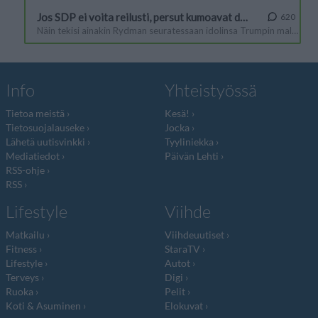
Info
Yhteistyössä
Tietoa meistä
Kesä!
Tietosuojalauseke
Jocka
Lähetä uutisvinkki
Tyyliniekka
Mediatiedot
Päivän Lehti
RSS-ohje
RSS
Lifestyle
Viihde
Matkailu
Viihdeuutiset
Fitness
StaraTV
Lifestyle
Autot
Terveys
Digi
Ruoka
Pelit
Koti & Asuminen
Elokuvat