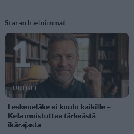
Staran luetuimmat
1
UUTISET
Leskeneläke ei kuulu kaikille –
Kela muistuttaa tärkeästä
ikärajasta