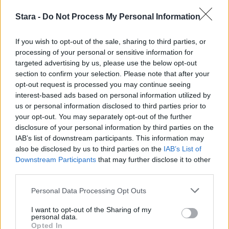
3
Stara -
Do Not Process My Personal Information
If you wish to opt-out of the sale, sharing to third parties, or
processing of your personal or sensitive information for
targeted advertising by us, please use the below opt-out
MATKAILU
section to confirm your selection. Please note that after your
opt-out request is processed you may continue seeing
interest-based ads based on personal information utilized by
Finnairin lennoista osan lentää
us or personal information disclosed to third parties prior to
jatkossa toinen lentoyhtiö –
your opt-out. You may separately opt-out of the further
disclosure of your personal information by third parties on the
matkustajille tärkeä rajoitus
IAB’s list of downstream participants. This information may
also be disclosed by us to third parties on the
IAB’s List of
Downstream Participants
that may further disclose it to other
third parties.
4
Personal Data Processing Opt Outs
I want to opt-out of the Sharing of my
personal data.
Opted In