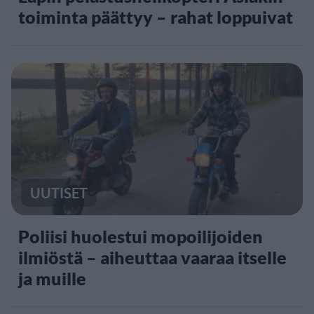
toiminta päättyy – rahat loppuivat
UUTISET
Poliisi huolestui mopoilijoiden
ilmiöstä – aiheuttaa vaaraa itselle
ja muille