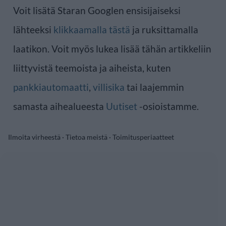
Voit lisätä Staran Googlen ensisijaiseksi
lähteeksi
klikkaamalla tästä
ja ruksittamalla
laatikon. Voit myös lukea lisää tähän artikkeliin
liittyvistä teemoista ja aiheista, kuten
pankkiautomaatti
,
villisika
tai laajemmin
samasta aihealueesta
Uutiset
-osioistamme.
Ilmoita virheestä
·
Tietoa meistä
·
Toimitusperiaatteet