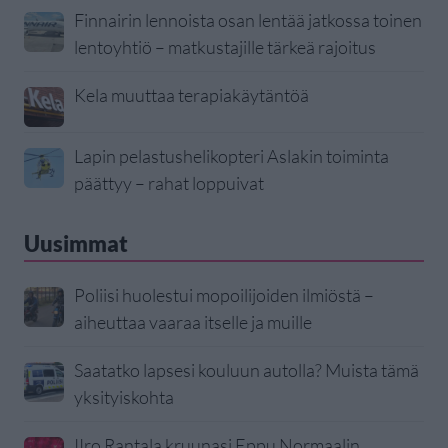
Finnairin lennoista osan lentää jatkossa toinen
lentoyhtiö – matkustajille tärkeä rajoitus
Kela muuttaa terapiakäytäntöä
Lapin pelastushelikopteri Aslakin toiminta
päättyy – rahat loppuivat
Uusimmat
Poliisi huolestui mopoilijoiden ilmiöstä –
aiheuttaa vaaraa itselle ja muille
Saatatko lapsesi kouluun autolla? Muista tämä
yksityiskohta
IIro Rantala kruunasi Eppu Normaalin