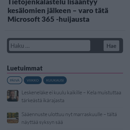
Tietojenkalastelu lisääntyy
kesälomien jälkeen – varo tätä
Microsoft 365 -huijausta
Luetuimmat
PÄIVÄ
VIIKKO
KUUKAUSI
Leskeneläke ei kuulu kaikille – Kela muistuttaa
tärkeästä ikärajasta
Sääennuste ulottuu nyt marraskuulle – tältä
näyttää syksyn sää