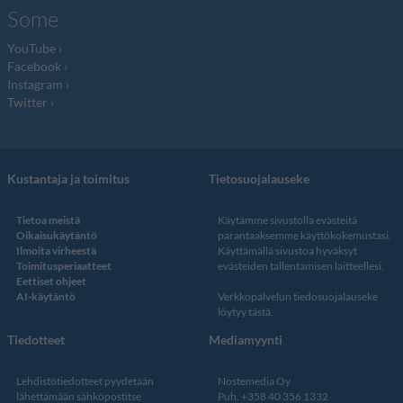
Some
YouTube
Facebook
Instagram
Twitter
Kustantaja ja toimitus
Tietosuojalauseke
Tietoa meistä
Käytämme sivustolla evästeitä
Oikaisukäytäntö
parantaaksemme käyttökokemustasi.
Ilmoita virheestä
Käyttämällä sivustoa hyväksyt
Toimitusperiaatteet
evästeiden tallentamisen laitteellesi.
Eettiset ohjeet
AI-käytäntö
Verkkopalvelun
tiedosuojalauseke
löytyy tästä
.
Tiedotteet
Mediamyynti
Lehdistötiedotteet pyydetään
Nostemedia Oy
lähettämään sähköpostitse
Puh. +358 40 356 1332