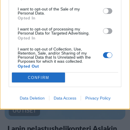
I want to opt-out of the Sale of my
Personal Data.
Opted In
UUTISET
I want to opt-out of processing my
Personal Data for Targeted Advertising.
Kela muuttaa terapiakäytäntöä
Opted In
I want to opt-out of Collection, Use,
Retention, Sale, and/or Sharing of my
Personal Data that Is Unrelated with the
5
Purposes for which it was collected.
Opted Out
CONFIRM
Data Deletion
Data Access
Privacy Policy
UUTISET
Lapin pelastushelikopteri Aslakin