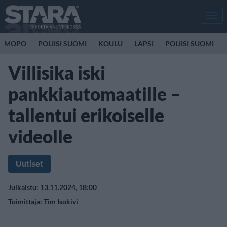
Men
MOPO
POLIISI SUOMI
KOULU
LAPSI
POLIISI SUOMI
Villisika iski
pankkiautomaatille –
tallentui erikoiselle
videolle
Uutiset
Julkaistu: 13.11.2024, 18:00
Toimittaja:
Tim Isokivi