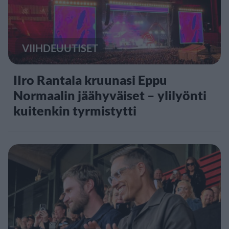
VIIHDEUUTISET
IIro Rantala kruunasi Eppu
Normaalin jäähyväiset – ylilyönti
kuitenkin tyrmistytti