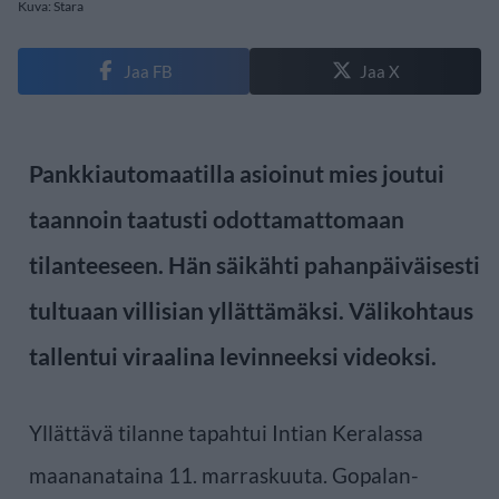
Kuva: Stara
Jaa FB
Jaa X
Pankkiautomaatilla asioinut mies joutui
taannoin taatusti odottamattomaan
tilanteeseen. Hän säikähti pahanpäiväisesti
tultuaan villisian yllättämäksi. Välikohtaus
tallentui viraalina levinneeksi videoksi.
Yllättävä tilanne tapahtui Intian Keralassa
maananataina 11. marraskuuta. Gopalan-