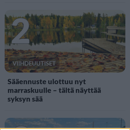
2
VIIHDEUUTISET
Sääennuste ulottuu nyt
marraskuulle – tältä näyttää
syksyn sää