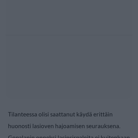
Tilanteessa olisi saattanut käydä erittäin
huonosti lasioven hajoamisen seurauksena.
Gopalanin onneksi lasinsirpaleita ei kuitenkaan