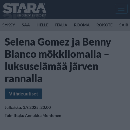
Men
SYKSY
SÄÄ
HELLE
ITALIA
ROOMA
ROKOTE
SAIR
Selena Gomez ja Benny
Blanco mökkilomalla –
luksuselämää järven
rannalla
Viihdeuutiset
Julkaistu: 3.9.2025, 20:00
Toimittaja:
Annukka Montonen