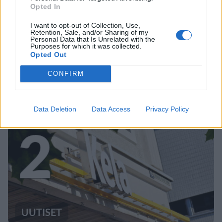
Opted In
I want to opt-out of Collection, Use,
MATKAILU
Retention, Sale, and/or Sharing of my
Personal Data that Is Unrelated with the
Purposes for which it was collected.
Opted Out
Maailman eniten matkustaneet
valitsivat suosikkikohteensa –
CONFIRM
yllättävä voittaja
Data Deletion
Data Access
Privacy Policy
2
UUTISET