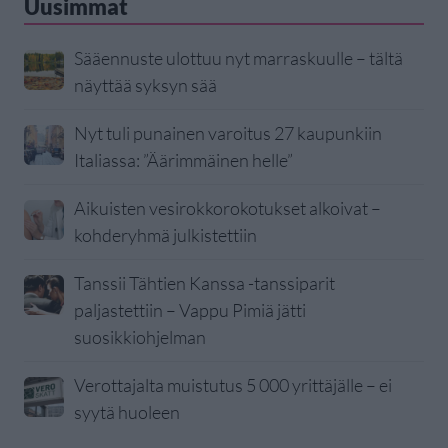
Uusimmat
Sääennuste ulottuu nyt marraskuulle – tältä
näyttää syksyn sää
Nyt tuli punainen varoitus 27 kaupunkiin
Italiassa: ”Äärimmäinen helle”
Aikuisten vesirokkorokotukset alkoivat –
kohderyhmä julkistettiin
Tanssii Tähtien Kanssa -tanssiparit
paljastettiin – Vappu Pimiä jätti
suosikkiohjelman
Verottajalta muistutus 5 000 yrittäjälle – ei
syytä huoleen