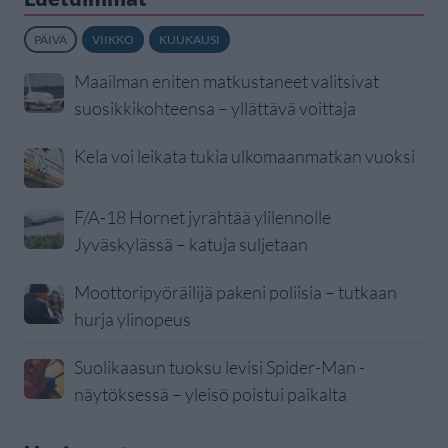
PÄIVÄ
VIIKKO
KUUKAUSI
Maailman eniten matkustaneet valitsivat
suosikkikohteensa – yllättävä voittaja
Kela voi leikata tukia ulkomaanmatkan vuoksi
F/A-18 Hornet jyrähtää ylilennolle
Jyväskylässä – katuja suljetaan
Moottoripyöräilijä pakeni poliisia – tutkaan
hurja ylinopeus
Suolikaasun tuoksu levisi Spider-Man -
näytöksessä – yleisö poistui paikalta