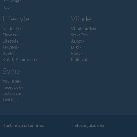
RSS-ohje
RSS
Lifestyle
Viihde
Matkailu
Viihdeuutiset
Fitness
StaraTV
Lifestyle
Autot
Terveys
Digi
Ruoka
Pelit
Koti & Asuminen
Elokuvat
Some
YouTube
Facebook
Instagram
Twitter
Kustantaja ja toimitus
Tietosuojalauseke