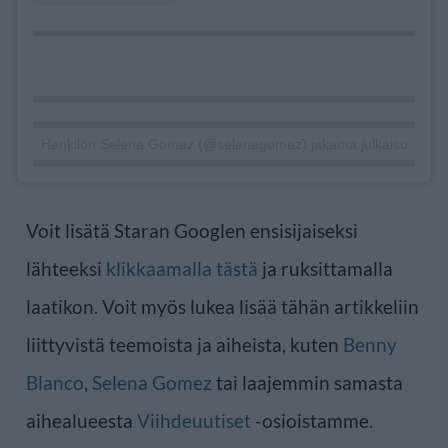
Henkilön Selena Gomez (@selenagomez) jakama julkaisu
Voit lisätä Staran Googlen ensisijaiseksi
lähteeksi
klikkaamalla tästä
ja ruksittamalla
laatikon. Voit myös lukea lisää tähän artikkeliin
liittyvistä teemoista ja aiheista, kuten
Benny
Blanco
,
Selena Gomez
tai laajemmin samasta
aihealueesta
Viihdeuutiset
-osioistamme.