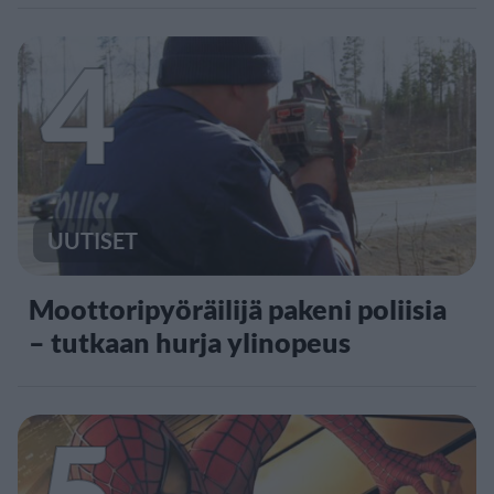
4
UUTISET
Moottoripyöräilijä pakeni poliisia
– tutkaan hurja ylinopeus
5