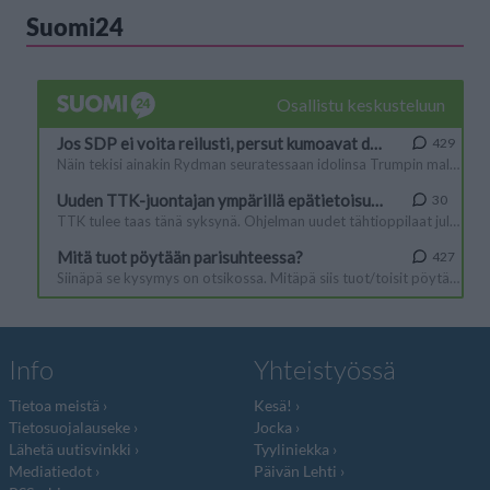
Suomi24
Info
Yhteistyössä
Tietoa meistä
Kesä!
Tietosuojalauseke
Jocka
Lähetä uutisvinkki
Tyyliniekka
Mediatiedot
Päivän Lehti