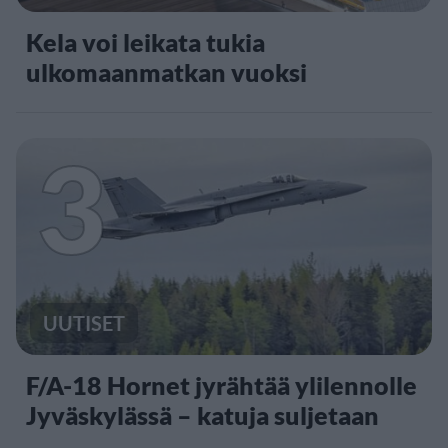
Kela voi leikata tukia
ulkomaanmatkan vuoksi
3
UUTISET
F/A-18 Hornet jyrähtää ylilennolle
Jyväskylässä – katuja suljetaan