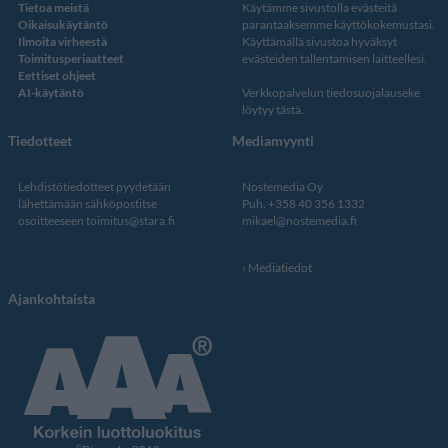
Tietoa meistä
Käytämme sivustolla evästeitä
Oikaisukäytäntö
parantaaksemme käyttökokemustasi.
Ilmoita virheestä
Käyttämällä sivustoa hyväksyt
Toimitusperiaatteet
evästeiden tallentamisen laitteellesi.
Eettiset ohjeet
AI-käytäntö
Verkkopalvelun
tiedosuojalauseke
löytyy tästä
.
Tiedotteet
Mediamyynti
Lehdistötiedotteet pyydetään
Nostemedia Oy
lähettämään sähköpostitse
Puh. +358 40 356 1332
osoitteeseen
toimitus@stara.fi
mikael@nostemedia.fi
Mediatiedot
Ajankohtaista