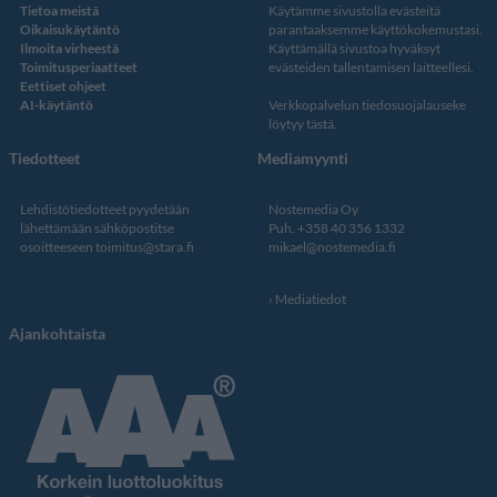
Tietoa meistä
Käytämme sivustolla evästeitä
Oikaisukäytäntö
parantaaksemme käyttökokemustasi.
Ilmoita virheestä
Käyttämällä sivustoa hyväksyt
Toimitusperiaatteet
evästeiden tallentamisen laitteellesi.
Eettiset ohjeet
AI-käytäntö
Verkkopalvelun
tiedosuojalauseke
löytyy tästä
.
Tiedotteet
Mediamyynti
Lehdistötiedotteet pyydetään
Nostemedia Oy
lähettämään sähköpostitse
Puh. +358 40 356 1332
osoitteeseen
toimitus@stara.fi
mikael@nostemedia.fi
Mediatiedot
Ajankohtaista