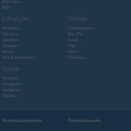
RSS-ohje
RSS
Lifestyle
Viihde
Matkailu
Viihdeuutiset
Fitness
StaraTV
Lifestyle
Autot
Terveys
Digi
Ruoka
Pelit
Koti & Asuminen
Elokuvat
Some
YouTube
Facebook
Instagram
Twitter
Kustantaja ja toimitus
Tietosuojalauseke