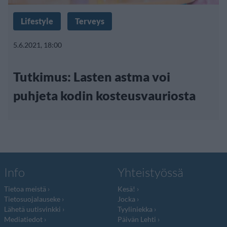
Lifestyle
Terveys
5.6.2021, 18:00
Tutkimus: Lasten astma voi
puhjeta kodin kosteusvauriosta
Info
Yhteistyössä
Tietoa meistä
Kesä!
Tietosuojalauseke
Jocka
Lähetä uutisvinkki
Tyyliniekka
Mediatiedot
Päivän Lehti