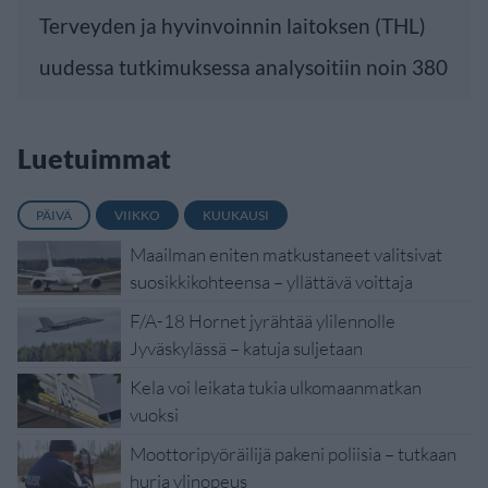
Terveyden ja hyvinvoinnin laitoksen (THL)
uudessa tutkimuksessa analysoitiin noin 380
Luetuimmat
PÄIVÄ
VIIKKO
KUUKAUSI
Maailman eniten matkustaneet valitsivat
suosikkikohteensa – yllättävä voittaja
F/A-18 Hornet jyrähtää ylilennolle
Jyväskylässä – katuja suljetaan
Kela voi leikata tukia ulkomaanmatkan
vuoksi
Moottoripyöräilijä pakeni poliisia – tutkaan
hurja ylinopeus