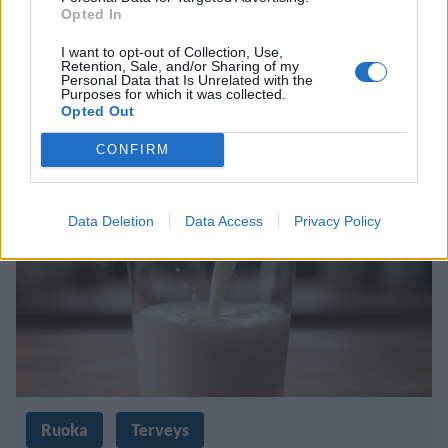
Opted In
Siitepölyallergian hoito parantaa
I want to opt-out of Collection, Use,
elämänlaatua – nyt vietetään
Retention, Sale, and/or Sharing of my
Personal Data that Is Unrelated with the
Purposes for which it was collected.
Allergiaviikkoa
Opted Out
CONFIRM
Data Deletion
Data Access
Privacy Policy
Ruoka
Terveys