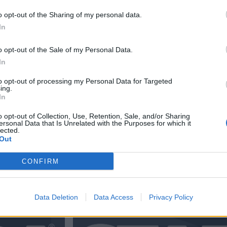
o opt-out of the Sharing of my personal data.
In
tsivat
aja
o opt-out of the Sale of my Personal Data.
In
 Jyväskylässä –
to opt-out of processing my Personal Data for Targeted
ing.
In
kan vuoksi
o opt-out of Collection, Use, Retention, Sale, and/or Sharing
ersonal Data that Is Unrelated with the Purposes for which it
– tutkaan hurja
lected.
Out
Man -näytöksessä
CONFIRM
Data Deletion
Data Access
Privacy Policy