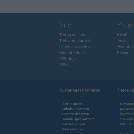
Info
Yhtei
Tietoa meistä
Kesä!
Tietosuojalauseke
Jocka
Lähetä uutisvinkki
Tyyliniek
Mediatiedot
Päivän Le
RSS-ohje
RSS
Kustantaja ja toimitus
Tietosuo
Tietoa meistä
Käytämme
Oikaisukäytäntö
paranta
Ilmoita virheestä
käyttöko
Toimitusperiaatteet
sivustoa
Eettiset ohjeet
tallentam
AI-käytäntö