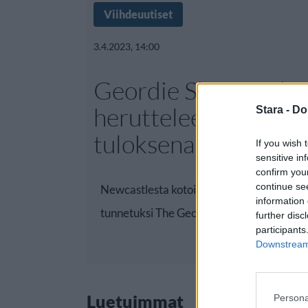
Viihdeuutiset
3.4.2023, 14:00
Geordie Shore -tähti
heruttelee biksukuva
Stara -
Do
tuloksena kommentt
If you wish 
sensitive in
confirm you
continue se
Newcastlesta kotoisin oleva realitytähti C
information 
tunnetuksi The Geordie
further disc
participants
Downstream 
Luetuimmat
Persona