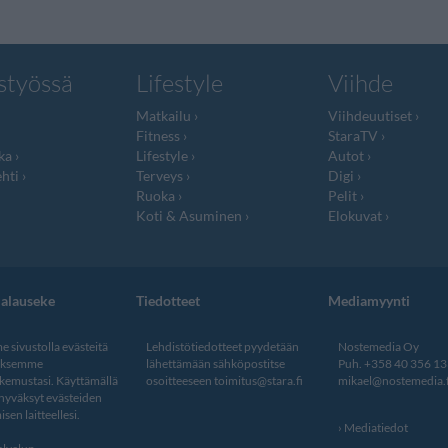
styössä
Lifestyle
Viihde
Matkailu
Viihdeuutiset
Fitness
StaraTV
ka
Lifestyle
Autot
hti
Terveys
Digi
Ruoka
Pelit
Koti & Asuminen
Elokuvat
jalauseke
Tiedotteet
Mediamyynti
 sivustolla evästeitä
Lehdistötiedotteet pyydetään
Nostemedia Oy
aksemme
lähettämään sähköpostitse
Puh. +358 40 356 1
kemustasi. Käyttämällä
osoitteeseen
toimitus@stara.fi
mikael@nostemedia.f
 hyväksyt evästeiden
isen laitteellesi.
Mediatiedot