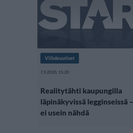
Viihdeuutiset
7.9.2020, 15:20
Realitytähti kaupungilla
läpinäkyvissä legginseissä – 
ei usein nähdä