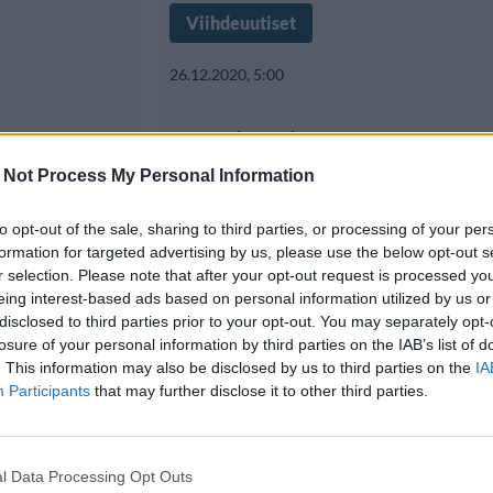
Viihdeuutiset
26.12.2020, 5:00
Realityhottis on ny
llaan –
tyytyväinen itseens
 Not Process My Personal Information
ivyöry
enää yhtäkään
to opt-out of the sale, sharing to third parties, or processing of your per
formation for targeted advertising by us, please use the below opt-out s
kauneusleikkausta”
r selection. Please note that after your opt-out request is processed y
eing interest-based ads based on personal information utilized by us or
hloe Ferry tuli
disclosed to third parties prior to your opt-out. You may separately opt-
losure of your personal information by third parties on the IAB’s list of
Realitytähti Chloe Ferry tuli tunn
. This information may also be disclosed by us to third parties on the
IA
Geordie Shore -sarjan tähtenä.
Participants
that may further disclose it to other third parties.
l Data Processing Opt Outs