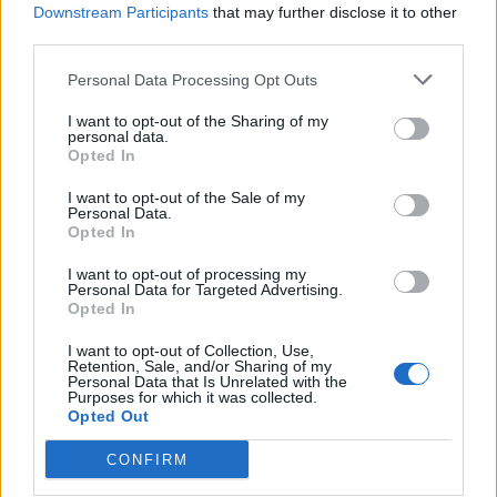
Tietoa meistä
Kesä!
Downstream Participants
that may further disclose it to other
Tietosuojalauseke
Jocka
third parties.
Lähetä uutisvinkki
Tyyliniekka
Mediatiedot
Päivän Lehti
Personal Data Processing Opt Outs
RSS-ohje
RSS
I want to opt-out of the Sharing of my
personal data.
Lifestyle
Viihde
Opted In
Matkailu
Viihdeuutiset
I want to opt-out of the Sale of my
Personal Data.
Fitness
StaraTV
Opted In
Lifestyle
Autot
Terveys
Digi
I want to opt-out of processing my
Ruoka
Pelit
Personal Data for Targeted Advertising.
Koti & Asuminen
Elokuvat
Opted In
Some
I want to opt-out of Collection, Use,
Retention, Sale, and/or Sharing of my
Personal Data that Is Unrelated with the
YouTube
Purposes for which it was collected.
Facebook
Opted Out
Instagram
Twitter
CONFIRM