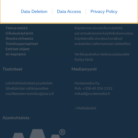
Data Deletion
Data Access
Privacy Policy
Kustantaja ja toimitus
Tietosuojalauseke
Tietoa meistä
Käytämme sivustolla evästeitä
Oikaisukäytäntö
parantaaksemme käyttökokemustasi.
Ilmoita virheestä
Käyttämällä sivustoa hyväksyt
Toimitusperiaatteet
evästeiden tallentamisen laitteellesi.
Eettiset ohjeet
AI-käytäntö
Verkkopalvelun
tiedosuojalauseke
löytyy tästä
.
Tiedotteet
Mediamyynti
Lehdistötiedotteet pyydetään
Nostemedia Oy
lähettämään sähköpostitse
Puh. +358 40 356 1332
osoitteeseen
toimitus@stara.fi
mikael@nostemedia.fi
Mediatiedot
Ajankohtaista