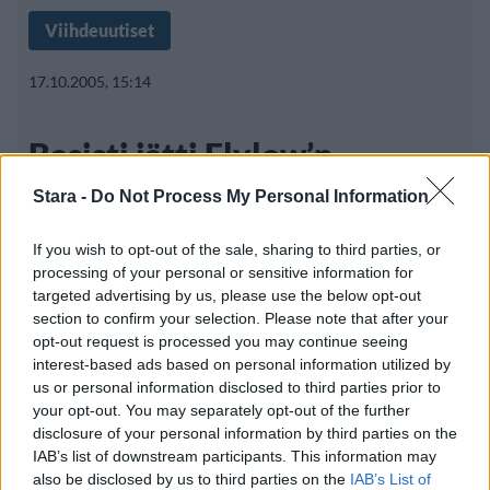
Viihdeuutiset
17.10.2005, 15:14
Basisti jätti Flylow’n
Stara -
Do Not Process My Personal Information
Kotimainen rockjyrä
Flylow
on vaihtanut
If you wish to opt-out of the sale, sharing to third parties, or
basistia. Yhtyeen perustajajäsen Wilson
processing of your personal or sensitive information for
targeted advertising by us, please use the below opt-out
Salomaa
section to confirm your selection. Please note that after your
opt-out request is processed you may continue seeing
interest-based ads based on personal information utilized by
us or personal information disclosed to third parties prior to
your opt-out. You may separately opt-out of the further
disclosure of your personal information by third parties on the
Info
Yhteistyössä
IAB’s list of downstream participants. This information may
also be disclosed by us to third parties on the
IAB’s List of