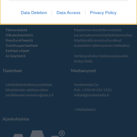
Data Deletion
Data Access
Privacy Policy
Kustantaja ja toimitus
Tietosuojalauseke
Tietoa meistä
Käytämme sivustolla evästeitä
Oikaisukäytäntö
parantaaksemme käyttökokemustasi.
Ilmoita virheestä
Käyttämällä sivustoa hyväksyt
Toimitusperiaatteet
evästeiden tallentamisen laitteellesi.
Eettiset ohjeet
AI-käytäntö
Verkkopalvelun
tiedosuojalauseke
löytyy tästä
.
Tiedotteet
Mediamyynti
Lehdistötiedotteet pyydetään
Nostemedia Oy
lähettämään sähköpostitse
Puh. +358 40 356 1332
osoitteeseen
toimitus@stara.fi
mikael@nostemedia.fi
Mediatiedot
Ajankohtaista