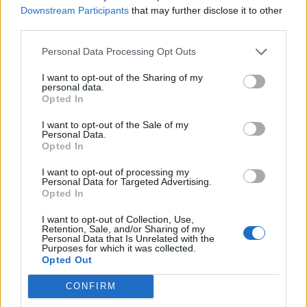
Tietoa meistä
Kesä!
Downstream Participants
that may further disclose it to other
Tietosuojalauseke
Jocka
third parties.
Lähetä uutisvinkki
Tyyliniekka
Mediatiedot
Päivän Lehti
Personal Data Processing Opt Outs
RSS-ohje
RSS
I want to opt-out of the Sharing of my
personal data.
Opted In
Lifestyle
Viihde
I want to opt-out of the Sale of my
Matkailu
Viihdeuutiset
Personal Data.
Fitness
StaraTV
Opted In
Lifestyle
Autot
Terveys
Digi
I want to opt-out of processing my
Ruoka
Pelit
Personal Data for Targeted Advertising.
Opted In
Koti & Asuminen
Elokuvat
Some
I want to opt-out of Collection, Use,
Retention, Sale, and/or Sharing of my
Personal Data that Is Unrelated with the
YouTube
Purposes for which it was collected.
Facebook
Opted Out
Instagram
Twitter
CONFIRM