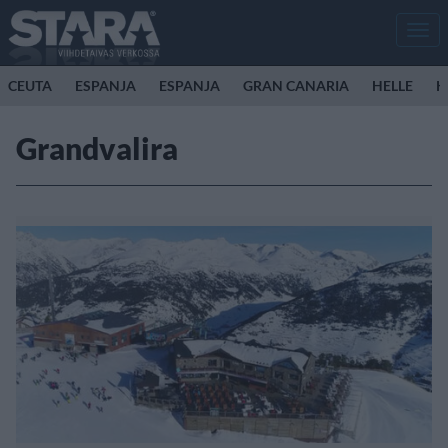
Men
CEUTA
ESPANJA
ESPANJA
GRAN CANARIA
HELLE
K
Grandvalira