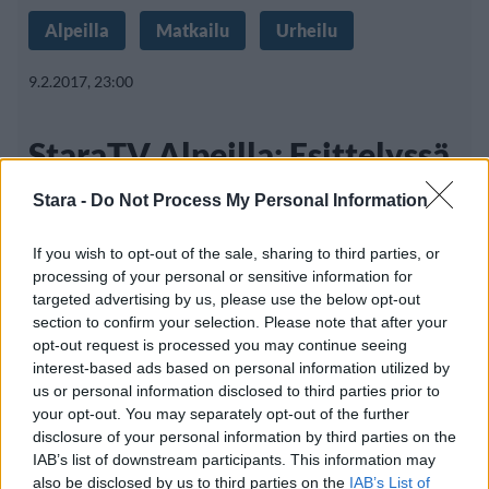
Alpeilla
Matkailu
Urheilu
9.2.2017, 23:00
StaraTV Alpeilla: Esittelyssä
Grandvalira, Espanja
Stara -
Do Not Process My Personal Information
If you wish to opt-out of the sale, sharing to third parties, or
processing of your personal or sensitive information for
Espanjan Barcelonasta reilun 200 kilometrin,
targeted advertising by us, please use the below opt-out
eli noin kolmen tunnin, ajomatkan
section to confirm your selection. Please note that after your
opt-out request is processed you may continue seeing
interest-based ads based on personal information utilized by
us or personal information disclosed to third parties prior to
your opt-out. You may separately opt-out of the further
disclosure of your personal information by third parties on the
IAB’s list of downstream participants. This information may
Info
Yhteistyössä
also be disclosed by us to third parties on the
IAB’s List of